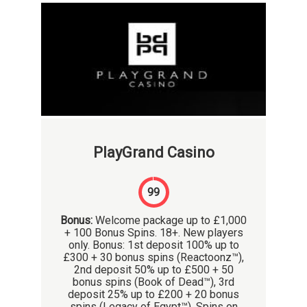
PlayGrand Casino
99
Bonus:
Welcome package up to £1,000
+ 100 Bonus Spins. 18+. New players
only. Bonus: 1st deposit 100% up to
£300 + 30 bonus spins (Reactoonz™),
2nd deposit 50% up to £500 + 50
bonus spins (Book of Dead™), 3rd
deposit 25% up to £200 + 20 bonus
spins (Legacy of Egypt™). Spins on