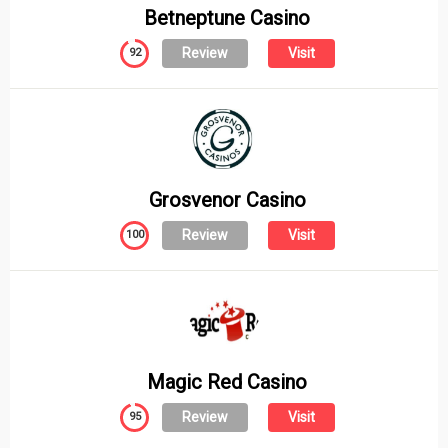
Betneptune Casino
Review
Visit
92
Grosvenor Casino
Review
Visit
100
Magic Red Casino
Review
Visit
95