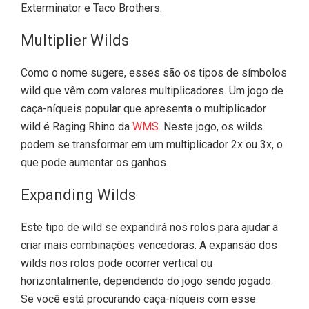
Exterminator e Taco Brothers.
Multiplier Wilds
Como o nome sugere, esses são os tipos de símbolos
wild que vêm com valores multiplicadores. Um jogo de
caça-níqueis popular que apresenta o multiplicador
wild é Raging Rhino da
WMS
. Neste jogo, os wilds
podem se transformar em um multiplicador 2x ou 3x, o
que pode aumentar os ganhos.
Expanding Wilds
Este tipo de wild se expandirá nos rolos para ajudar a
criar mais combinações vencedoras. A expansão dos
wilds nos rolos pode ocorrer vertical ou
horizontalmente, dependendo do jogo sendo jogado.
Se você está procurando caça-níqueis com esse