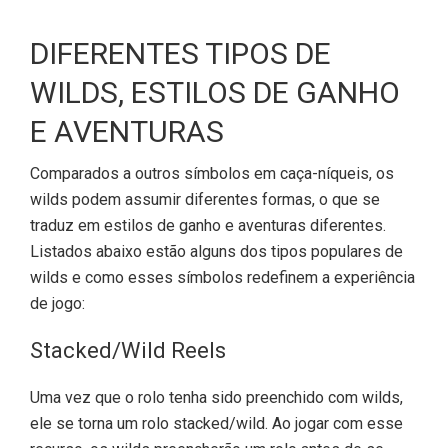
DIFERENTES TIPOS DE
WILDS, ESTILOS DE GANHO
E AVENTURAS
Comparados a outros símbolos em caça-níqueis, os
wilds podem assumir diferentes formas, o que se
traduz em estilos de ganho e aventuras diferentes.
Listados abaixo estão alguns dos tipos populares de
wilds e como esses símbolos redefinem a experiência
de jogo:
Stacked/Wild Reels
Uma vez que o rolo tenha sido preenchido com wilds,
ele se torna um rolo stacked/wild. Ao jogar com esse