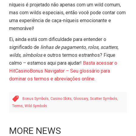
níqueis é projetado não apenas com um wild comum,
mas com wilds especiais, então você pode contar com
uma experiência de caça-níqueis emocionante e
memorável!
Ei, ainda está com dificuldade para entender o
significado de
linhas de pagamento, rolos, scatters,
wilds, símbolos
e outros termos estranhos? Fique
calmo – estamos aqui para ajudar!
Basta acessar o
HitCasinoBonus Navigator – Seu glossário para
dominar os termos e abreviações online
.
Bonus Symbols,
Casino Slots,
Glossary,
Scatter Symbols,
Terms,
Wild Symbols
MORE NEWS