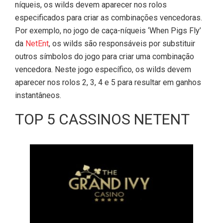
níqueis, os wilds devem aparecer nos rolos
especificados para criar as combinações vencedoras.
Por exemplo, no jogo de caça-níqueis ‘When Pigs Fly’
da
NetEnt
, os wilds são responsáveis por substituir
outros símbolos do jogo para criar uma combinação
vencedora. Neste jogo específico, os wilds devem
aparecer nos rolos 2, 3, 4 e 5 para resultar em ganhos
instantâneos.
TOP 5 CASSINOS NETENT