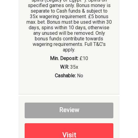
specified games only. Bonus money is
separate to Cash funds & subject to
35x wagering requirement. £5 bonus
max. bet. Bonus must be used within 30
days, spins within 10 days, otherwise
any unused will be removed. Only
bonus funds contribute towards
wagering requirements. Full T&C's
apply.
Min. Deposit:
£10
W.R:
35x
Cashable:
No
Review
Visit