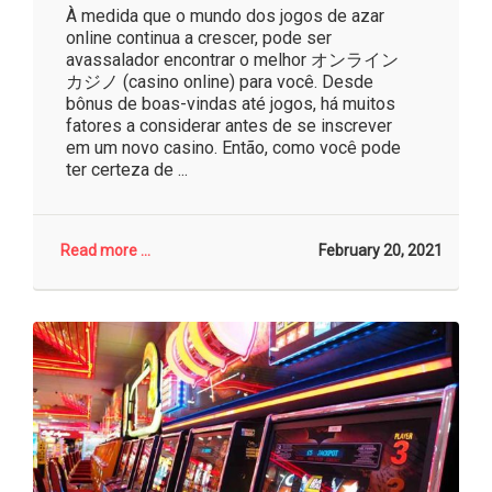
À medida que o mundo dos jogos de azar
online continua a crescer, pode ser
avassalador encontrar o melhor オンライン
カジノ (casino online) para você. Desde
bônus de boas-vindas até jogos, há muitos
fatores a considerar antes de se inscrever
em um novo casino. Então, como você pode
ter certeza de ...
Read more ...
February 20, 2021