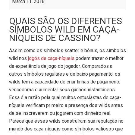
March 11, 2018
QUAIS SÃO OS DIFERENTES
SÍMBOLOS WILD EM CAÇA-
NÍQUEIS DE CASSINO?
Assim como os símbolos scatter e bônus, os símbolos
wild nos
jogos de caça-níqueis
podem trazer o melhor
da experiência de jogo do jogador. Comparados a
outros símbolos regulares e de baixo pagamento, os
wilds têm a capacidade de criar linhas de pagamento
vencedoras e aumentar seus ganhos instantâneos.
Essa é a razão pela qual muitos entusiastas de caça-
níqueis verificam primeiro a presença dos wilds antes
de se inscreverem ou jogarem com dinheiro real.
Parece que esses wilds construíram sua reputação no
mundo dos caça-níqueis como símbolos valiosos que