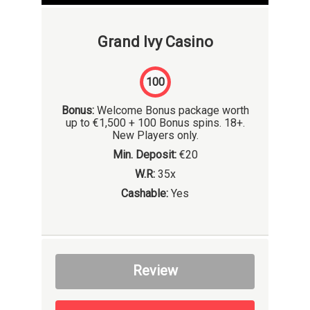
Grand Ivy Casino
100
Bonus:
Welcome Bonus package worth
up to €1,500 + 100 Bonus spins. 18+.
New Players only.
Min. Deposit:
€20
W.R:
35x
Cashable:
Yes
Review