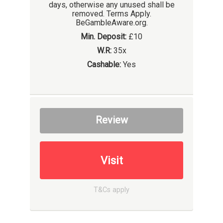
days, otherwise any unused shall be
removed. Terms Apply.
BeGambleAware.org.
Min. Deposit:
£10
W.R:
35x
Cashable:
Yes
Review
Visit
T&Cs apply