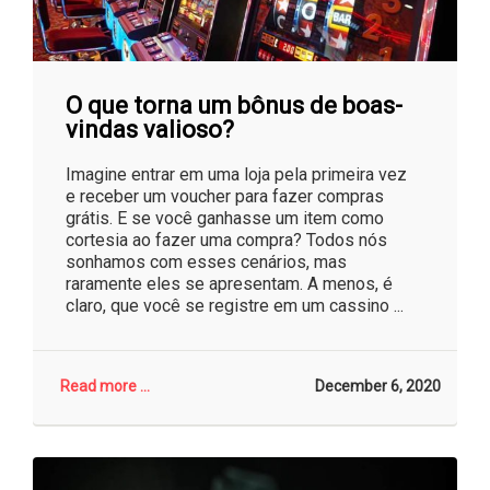
O que torna um bônus de boas-
vindas valioso?
Imagine entrar em uma loja pela primeira vez
e receber um voucher para fazer compras
grátis. E se você ganhasse um item como
cortesia ao fazer uma compra? Todos nós
sonhamos com esses cenários, mas
raramente eles se apresentam. A menos, é
claro, que você se registre em um cassino ...
Read more ...
December 6, 2020