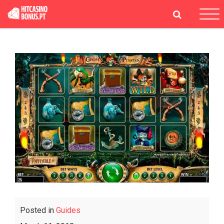
Tog
navi
Posted in
Guides