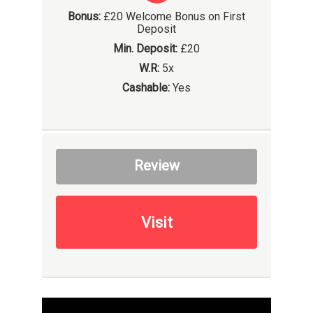
Bonus:
£20 Welcome Bonus on First
Deposit
Min. Deposit:
£20
W.R:
5x
Cashable:
Yes
Review
Visit