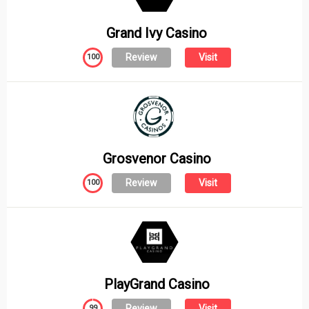
Grand Ivy Casino
Review
Visit
100
Grosvenor Casino
Review
Visit
100
PlayGrand Casino
Review
Visit
99