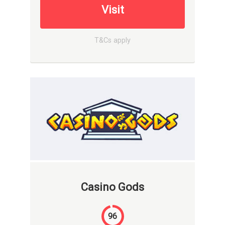
Visit
T&Cs apply
Casino Gods
96