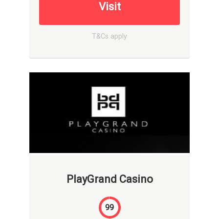
Visit
T&Cs apply
PlayGrand Casino
99