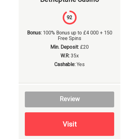
92
Bonus:
100% Bonus up to £4 000 + 150
Free Spins
Min. Deposit:
£20
W.R:
35x
Cashable:
Yes
Review
Visit