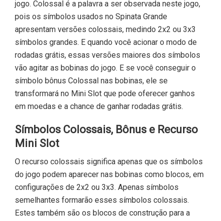
jogo. Colossal é a palavra a ser observada neste jogo,
pois os símbolos usados no Spinata Grande
apresentam versões colossais, medindo 2x2 ou 3x3
símbolos grandes. E quando você acionar o modo de
rodadas grátis, essas versões maiores dos símbolos
vão agitar as bobinas do jogo. E se você conseguir o
símbolo bônus Colossal nas bobinas, ele se
transformará no Mini Slot que pode oferecer ganhos
em moedas e a chance de ganhar rodadas grátis.
Símbolos Colossais, Bônus e Recurso
Mini Slot
O recurso colossais significa apenas que os símbolos
do jogo podem aparecer nas bobinas como blocos, em
configurações de 2x2 ou 3x3. Apenas símbolos
semelhantes formarão esses símbolos colossais.
Estes também são os blocos de construção para a