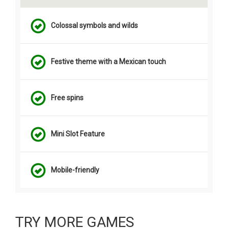
Colossal symbols and wilds
Festive theme with a Mexican touch
Free spins
Mini Slot Feature
Mobile-friendly
TRY MORE GAMES