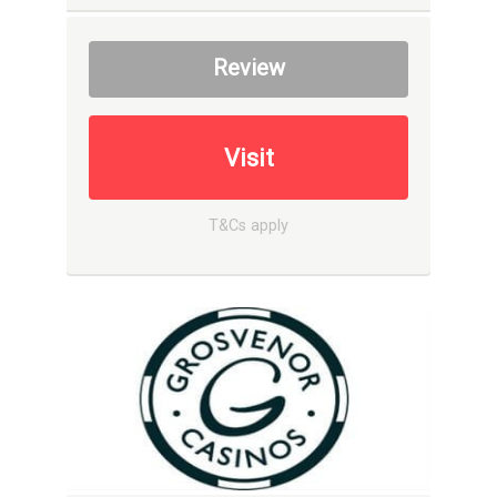
Review
Visit
T&Cs apply