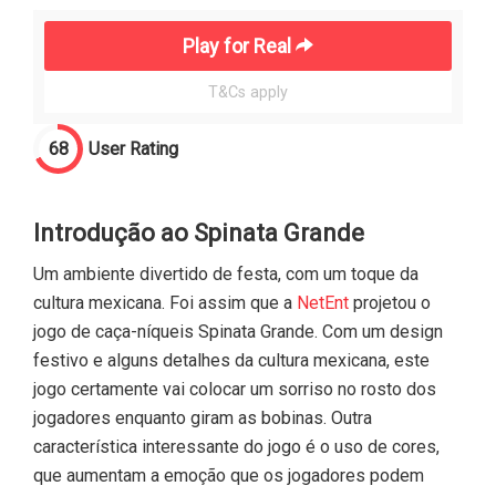
Play for Real
T&Cs apply
User Rating
68
Introdução ao Spinata Grande
Um ambiente divertido de festa, com um toque da
cultura mexicana. Foi assim que a
NetEnt
projetou o
jogo de caça-níqueis Spinata Grande. Com um design
festivo e alguns detalhes da cultura mexicana, este
jogo certamente vai colocar um sorriso no rosto dos
jogadores enquanto giram as bobinas. Outra
característica interessante do jogo é o uso de cores,
que aumentam a emoção que os jogadores podem