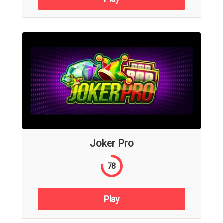
Joker Pro
78
Play