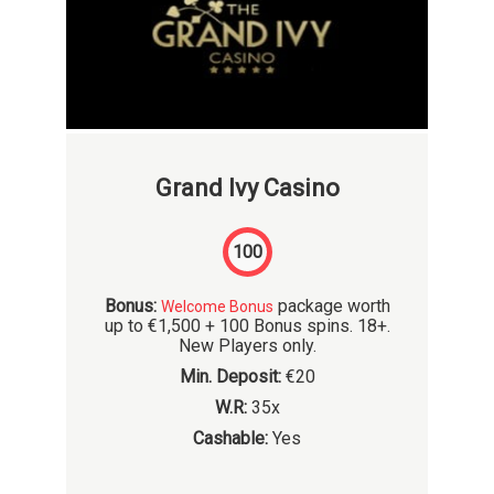
Grand Ivy Casino
100
Bonus:
package worth
Welcome Bonus
up to €1,500 + 100 Bonus spins. 18+.
New Players only.
Min. Deposit:
€20
W.R:
35x
Cashable:
Yes