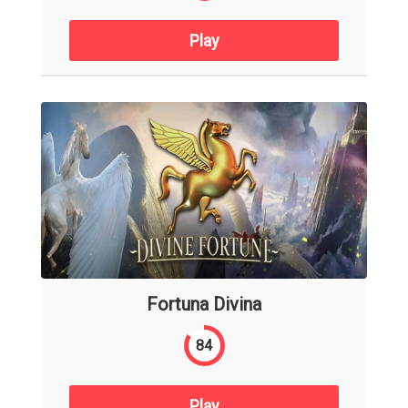
Play
Fortuna Divina
84
Play