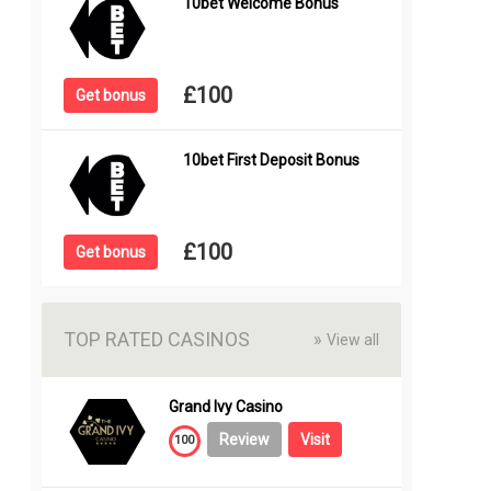
10bet Welcome Bonus
£100
Get bonus
10bet First Deposit Bonus
£100
Get bonus
TOP RATED CASINOS
»
View all
Grand Ivy Casino
Review
Visit
100