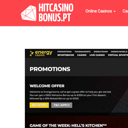
Online Casinos
Ca