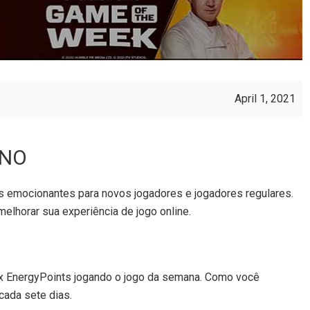
April 1, 2021
INO
emocionantes para novos jogadores e jogadores regulares.
lhorar sua experiência de jogo online.
2x EnergyPoints jogando o jogo da semana. Como você
cada sete dias.