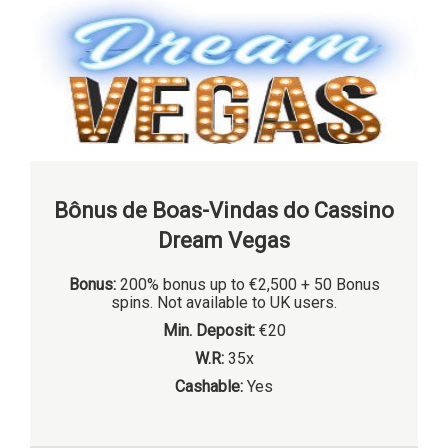
Bônus de Boas-Vindas do Cassino
Dream Vegas
Bonus:
200% bonus up to €2,500 + 50 Bonus
spins. Not available to UK users.
Min. Deposit:
€20
W.R:
35x
Cashable:
Yes