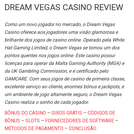
DREAM VEGAS CASINO REVIEW
Como um novo jogador no mercado, o Dream Vegas
Casino oferece aos jogadores uma visão glamorosa e
brilhante dos jogos de casino online. Operado pela White
Hat Gaming Limited, o Dream Vegas se tornou um dos
pontos quentes nos jogos online. Este casino possui
licenças para operar da Malta Gaming Authority (MGA) e
da UK Gambling Commission, e é certificado pelo
GAMCARE. Com seus jogos de casino de primeira classe,
excelente serviço ao cliente, enormes bônus e jackpots, e
um ambiente de jogo altamente seguro, o Dream Vegas
Casino realiza o sonho de cada jogador.
BÔNUS DO CASINO
–
GIROS GRÁTIS
–
CÓDIGOS DE
BÔNUS
–
SLOTS
–
FORNECEDORES DE SOFTWARE
–
MÉTODOS DE PAGAMENTO
–
CONCLUSÃO