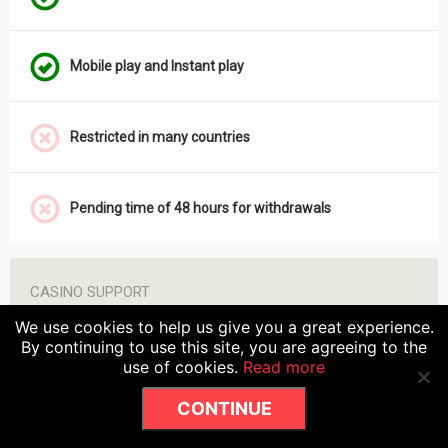
Mobile play and Instant play
Restricted in many countries
Pending time of 48 hours for withdrawals
CASINO SUPPORT
We use cookies to help us give you a great experience.
By continuing to use this site, you are agreeing to the
Available Languages
use of cookies.
Read more
English, Finnish, French, German, Norwegian, Swedish
CONTINUE
Email address