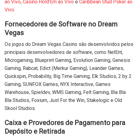
ao Vivo
,
Casino Hold’Em ao Vivo
e
Caribbean Stud Poker ao
Vivo
.
Fornecedores de Software no Dream
Vegas
Os jogos do Dream Vegas Casino são desenvolvidos pelos
principais desenvolvedores de software, como NetEnt,
Microgaming, Blueprint Gaming, Evolution Gaming, Genesis
Gaming, Rabcat, Edict (Merkur Gaming), Leander Games,
Quickspin, Probability, Big Time Gaming, Elk Studios, 2 by 2
Gaming, SUNFOX Games, NYX Interactive, Games
Warehouse, Spieldev, WMS Gaming, Felt Gaming, Bla Bla
Bla Studios, Foxium, Just For the Win, Stakelogic e Old
Skool Studios.
Caixa e Provedores de Pagamento para
Depósito e Retirada