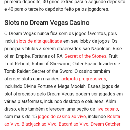
primeiro depósito, 30 giros extras para o segundo depósito
e 40 para o terceiro depósito feito pelos jogadores.
Slots no Dream Vegas Casino
O Dream Vegas nunca fica sem os jogos favoritos, pois
inclui
slots de alta qualidade
em seu lobby de jogos. Os
principais títulos a serem observados são Napoleon: Rise
of an Empire, Fortunes of RA,
Secret of the Stones
, Fruit
Loot Reboot, Robin of Sherwood, Outer Space Invaders e
Tomb Raider: Secret of the Sword. O casino também
oferece slots com grandes
jackpots progressivos
,
incluindo Divine Fortune e Mega Moolah. Esses jogos de
slot oferecidos pelo Dream Vegas podem ser jogados em
várias plataformas, incluindo desktop e celulares. Além
disso, eles também oferecem uma seção de
live casino
,
com mais de 15
jogos de casino ao vivo
, incluindo
Roleta
ao Vivo
,
Blackjack ao Vivo
,
Bacará ao Vivo
,
Dream Catcher