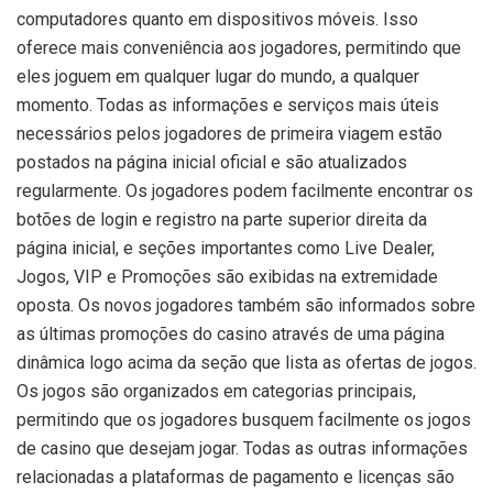
computadores quanto em dispositivos móveis. Isso
oferece mais conveniência aos jogadores, permitindo que
eles joguem em qualquer lugar do mundo, a qualquer
momento. Todas as informações e serviços mais úteis
necessários pelos jogadores de primeira viagem estão
postados na página inicial oficial e são atualizados
regularmente. Os jogadores podem facilmente encontrar os
botões de login e registro na parte superior direita da
página inicial, e seções importantes como Live Dealer,
Jogos, VIP e Promoções são exibidas na extremidade
oposta. Os novos jogadores também são informados sobre
as últimas promoções do casino através de uma página
dinâmica logo acima da seção que lista as ofertas de jogos.
Os jogos são organizados em categorias principais,
permitindo que os jogadores busquem facilmente os jogos
de casino que desejam jogar. Todas as outras informações
relacionadas a plataformas de pagamento e licenças são