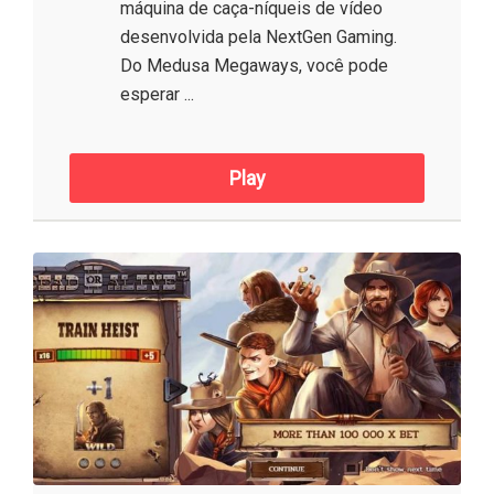
máquina de caça-níqueis de vídeo
desenvolvida pela NextGen Gaming.
Do Medusa Megaways, você pode
esperar ...
Play