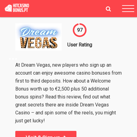
Tog
navi
97
User Rating
At Dream Vegas, new players who sign up an
account can enjoy awesome casino bonuses from
first to third deposits. How about a Welcome
Bonus worth up to €2,500 plus 50 additional
bonus spins? Read this review, find out what
great secrets there are inside Dream Vegas
Casino – and spin some of the reels, you might
just get lucky!