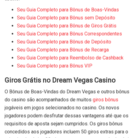
Seu Guia Completo para Bônus de Boas-Vindas
Seu Guia Completo para Bônus sem Depósito
Seu Guia Completo para Bônus de Giros Grátis
Seu Guia Completo para Bônus Correspondentes
Seu Guia Completo para Bônus de Depósito
Seu Guia Completo para Bônus de Recarga
Seu Guia Completo para Reembolso de Cashback
Seu Guia Completo para Bônus VIP
Giros Grátis no Dream Vegas Casino
O Bônus de Boas-Vindas do Dream Vegas e outros bônus
do casino são acompanhados de muitos
giros bônus
jogáveis em jogos selecionados no casino. Os novos
jogadores podem desfrutar dessas vantagens até que os
requisitos de aposta sejam cumpridos. Os giros bônus
concedidos aos jogadores incluem 50 giros extras para o