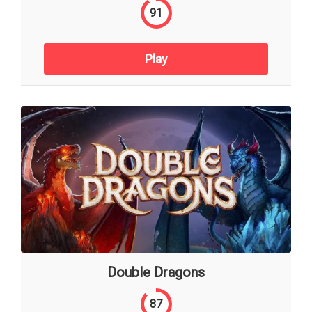
91
Play
Double Dragons
87