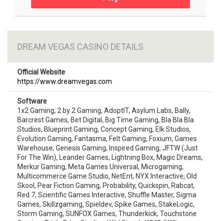
DREAM VEGAS CASINO DETAILS
Official Website
https://www.dreamvegas.com
Software
1x2 Gaming
,
2 by 2 Gaming
,
AdoptIT
,
Asylum Labs
,
Bally
,
Barcrest Games
,
Bet Digital
,
Big Time Gaming
,
Bla Bla Bla
Studios
,
Blueprint Gaming
,
Concept Gaming
,
Elk Studios
,
Evolution Gaming
,
Fantasma
,
Felt Gaming
,
Foxium
,
Games
Warehouse
,
Genesis Gaming
,
Inspired Gaming
,
JFTW (Just
For The Win)
,
Leander Games
,
Lightning Box
,
Magic Dreams
,
Merkur Gaming
,
Meta Games Universal
,
Microgaming
,
Multicommerce Game Studio
,
NetEnt
,
NYX Interactive
,
Old
Skool
,
Pear Fiction Gaming
,
Probability
,
Quickspin
,
Rabcat
,
Red 7
,
Scientific Games Interactive
,
Shuffle Master
,
Sigma
Games
,
Skillzgaming
,
Spieldev
,
Spike Games
,
StakeLogic
,
Storm Gaming
,
SUNFOX Games
,
Thunderkick
,
Touchstone