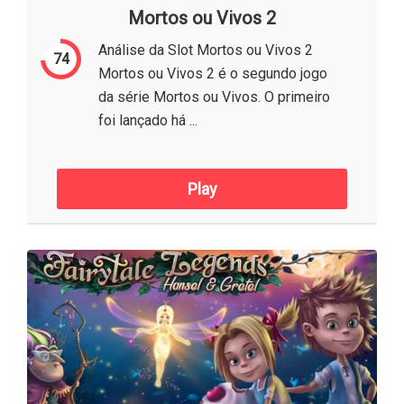
Mortos ou Vivos 2
Análise da Slot Mortos ou Vivos 2
74
Mortos ou Vivos 2 é o segundo jogo
da série Mortos ou Vivos. O primeiro
foi lançado há ...
Play