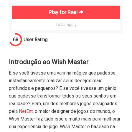
Play for Real
T&Cs apply
User Rating
68
Introdução ao Wish Master
E se você tivesse uma varinha mágica que pudesse
instantaneamente realizar seus desejos mais
profundos e pequenos? E se você tivesse um gênio
que pudesse transformar todos os seus sonhos em
realidade? Bem, um dos melhores jogos designados
pela
NetEnt
, o maior designer de jogos do mundo, o
Wish Master faz tudo isso e muito mais para melhorar
sua experiência de jogo. Wish Master é baseado na