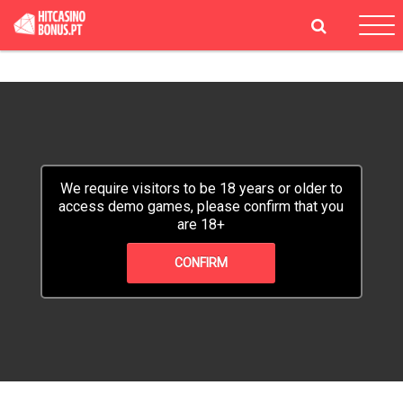
Tog
navi
We require visitors to be 18 years or older to
access demo games, please confirm that you
are 18+
CONFIRM