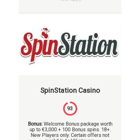
SpinStation Casino
93
Bonus:
Welcome Bonus package worth
up to €3,000 + 100 Bonus spins. 18+.
New Players only. Certain offers not