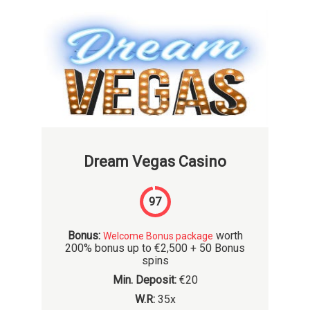
Dream Vegas Casino
97
Bonus:
worth
Welcome Bonus package
200% bonus up to €2,500 + 50 Bonus
spins
Min. Deposit:
€20
W.R:
35x