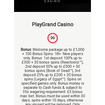
PlayGrand Casino
99
Bonus:
Welcome package up to £1,000
+ 100 Bonus Spins. 18+. New players
only. Bonus: 1st deposit 100% up to
£300 + 30 bonus spins (Reactoonz™),
2nd deposit 50% up to £500 + 50
bonus spins (Book of Dead™), 3rd
deposit 25% up to £200 + 20 bonus
spins (Legacy of Egypt™). Spins on
specified games only. Bonus money is
separate to Cash funds & subject to
35x wagering requirement. £5 bonus
max. bet. Bonus must be used within 30
days, spins within 10 days, otherwise
any unused will be removed. Only