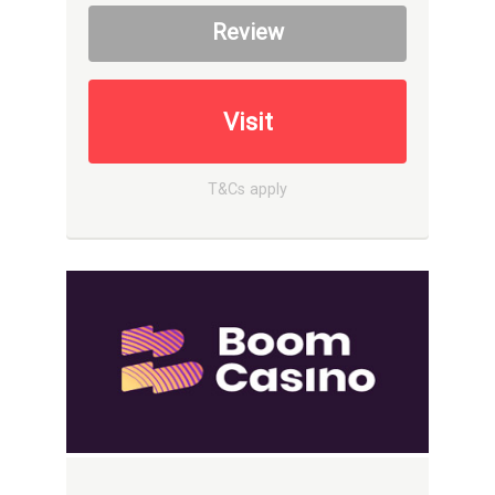
Review
Visit
T&Cs apply