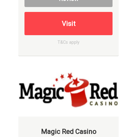
Visit
T&Cs apply
Magic Red Casino