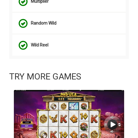
Multiplier
Random Wild
Wild Reel
TRY MORE GAMES