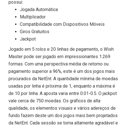
possui:
Jogada Automática
Multiplicador
Compatibilidade com Dispositivos Móveis
Giros Gratuitos
Jackpot
Jogado em 5 rolos e 20 linhas de pagamento, o Wish
Master pode ser jogado em impressionantes 1.269
formas. Com uma perspectiva média de retorno ou
pagamento superior a 96%, este é um dos jogos mais
procurados da NetEnt. A quantidade mínima de moedas
usadas por linha é próxima de 1, enquanto a máxima é
de 10 por linha. A aposta varia entre 0.01-0.5. O jackpot
vale cerca de 750 moedas. Os gráficos de alta
qualidade, os elementos visuais e vários adereços de
fundo fazem deste um dos jogos mais bem projetados
da NetEnt. Cada sessão se torna altamente agradável e