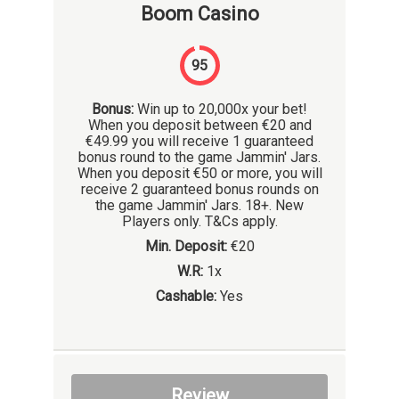
Boom Casino
95
Bonus:
Win up to 20,000x your bet!
When you deposit between €20 and
€49.99 you will receive 1 guaranteed
bonus round to the game Jammin' Jars.
When you deposit €50 or more, you will
receive 2 guaranteed bonus rounds on
the game Jammin' Jars. 18+. New
Players only. T&Cs apply.
Min. Deposit:
€20
W.R:
1x
Cashable:
Yes
Review