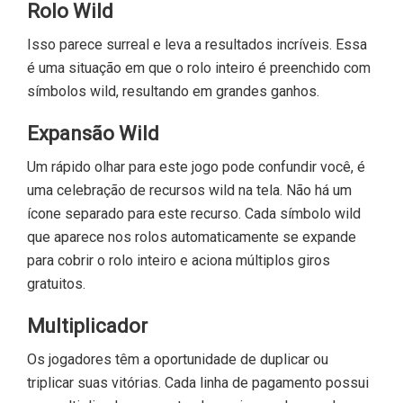
Rolo Wild
Isso parece surreal e leva a resultados incríveis. Essa
é uma situação em que o rolo inteiro é preenchido com
símbolos wild, resultando em grandes ganhos.
Expansão Wild
Um rápido olhar para este jogo pode confundir você, é
uma celebração de recursos wild na tela. Não há um
ícone separado para este recurso. Cada símbolo wild
que aparece nos rolos automaticamente se expande
para cobrir o rolo inteiro e aciona múltiplos giros
gratuitos.
Multiplicador
Os jogadores têm a oportunidade de duplicar ou
triplicar suas vitórias. Cada linha de pagamento possui