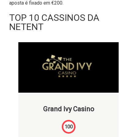
aposta é fixado em €200.
TOP 10 CASSINOS DA
NETENT
Grand Ivy Casino
100