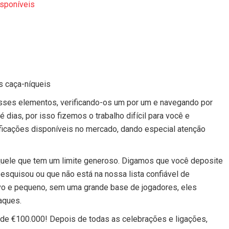
sponíveis
s caça-níqueis
esses elementos, verificando-os um por um e navegando por
é dias, por isso fizemos o trabalho difícil para você e
icações disponíveis no mercado, dando especial atenção
aquele que tem um limite generoso. Digamos que você deposite
esquisou ou que não está na nossa lista confiável de
o e pequeno, sem uma grande base de jogadores, eles
aques.
e €100.000! Depois de todas as celebrações e ligações,