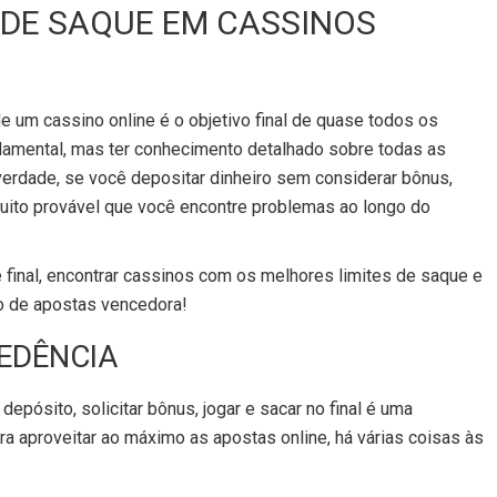
 DE SAQUE EM CASSINOS
 um cassino online é o objetivo final de quase todos os
damental, mas ter conhecimento detalhado sobre todas as
 verdade, se você depositar dinheiro sem considerar bônus,
muito provável que você encontre problemas ao longo do
final, encontrar cassinos com os melhores limites de saque e
o de apostas vencedora!
EDÊNCIA
epósito, solicitar bônus, jogar e sacar no final é uma
ra aproveitar ao máximo as apostas online, há várias coisas às