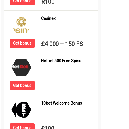
R100
Get bonus
Casinex
£4 000 + 150 FS
Get bonus
Netbet 500 Free Spins
Get bonus
10bet Welcome Bonus
£100
Get bonus