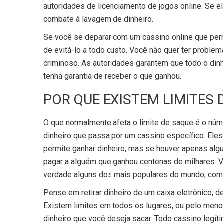
autoridades de licenciamento de jogos online. Se 
combate à lavagem de dinheiro.
Se você se deparar com um cassino online que perm
de evitá-lo a todo custo. Você não quer ter proble
criminoso. As autoridades garantem que todo o din
tenha garantia de receber o que ganhou.
POR QUE EXISTEM LIMITES 
O que normalmente afeta o limite de saque é o núm
dinheiro que passa por um cassino específico. Eles
permite ganhar dinheiro, mas se houver apenas algu
pagar a alguém que ganhou centenas de milhares. V
verdade alguns dos mais populares do mundo, com 
Pense em retirar dinheiro de um caixa eletrônico, 
Existem limites em todos os lugares, ou pelo meno
dinheiro que você deseja sacar. Todo cassino legí