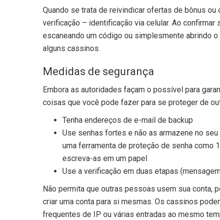
Quando se trata de reivindicar ofertas de bônus ou
verificação – identificação via celular. Ao confirmar
escaneando um código ou simplesmente abrindo o a
alguns cassinos.
Medidas de segurança
Embora as autoridades façam o possível para garan
coisas que você pode fazer para se proteger de ou
Tenha endereços de e-mail de backup
Use senhas fortes e não as armazene no seu
uma ferramenta de proteção de senha como 
escreva-as em um papel
Use a verificação em duas etapas (mensagem
Não permita que outras pessoas usem sua conta, p
criar uma conta para si mesmas. Os cassinos pode
frequentes de IP ou várias entradas ao mesmo tem