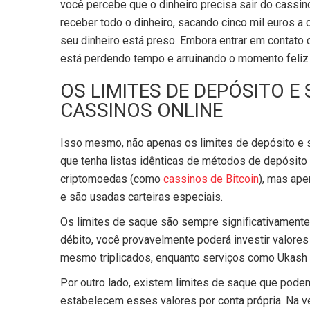
você percebe que o dinheiro precisa sair do cassin
receber todo o dinheiro, sacando cinco mil euros a
seu dinheiro está preso. Embora entrar em contato
está perdendo tempo e arruinando o momento feliz 
OS LIMITES DE DEPÓSITO E
CASSINOS ONLINE
Isso mesmo, não apenas os limites de depósito e 
que tenha listas idênticas de métodos de depósito
criptomoedas (como
cassinos de Bitcoin
), mas ape
e são usadas carteiras especiais.
Os limites de saque são sempre significativamente
débito, você provavelmente poderá investir valores
mesmo triplicados, enquanto serviços como Ukash e
Por outro lado, existem limites de saque que pode
estabelecem esses valores por conta própria. Na ve