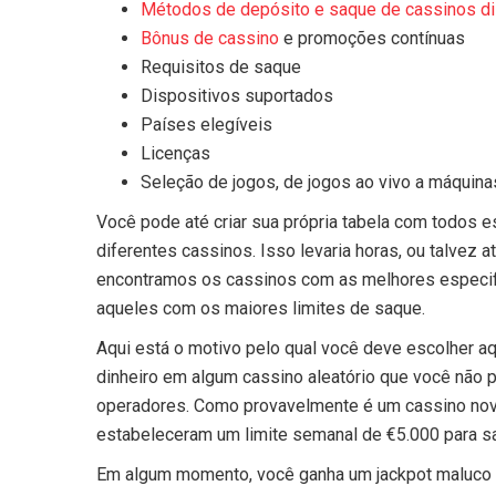
Métodos de depósito e saque de cassinos di
Bônus de cassino
e promoções contínuas
Requisitos de saque
Dispositivos suportados
Países elegíveis
Licenças
Seleção de jogos, de jogos ao vivo a máquina
Você pode até criar sua própria tabela com todos 
diferentes cassinos. Isso levaria horas, ou talvez at
encontramos os cassinos com as melhores especif
aqueles com os maiores limites de saque.
Aqui está o motivo pelo qual você deve escolher 
dinheiro em algum cassino aleatório que você não p
operadores. Como provavelmente é um cassino nov
estabeleceram um limite semanal de €5.000 para s
Em algum momento, você ganha um jackpot maluco d