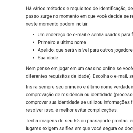
Há vários métodos e requisitos de identificação, 
passo surge no momento em que você decide se reg
neste momento podem incluir:
Um endereço de e-mail e senha usados para fa
Primeiro e último nome
Apelido, que será visível para outros jogador
Sua idade
Nem pense em jogar em um cassino online se você n
diferentes requisitos de idade). Escolha o e-mail, 
Insira sempre seu primeiro e último nome verdade
comprovação de residência ou identidade (processo
comprovar sua identidade se utilizou informações 
resolver isso, é melhor evitar complicações.
Tenha imagens do seu RG ou passaporte prontas, e
lugares exigem selfies em que você segura os doc