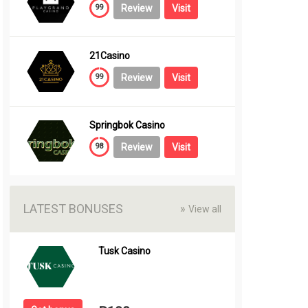
99
Review
Visit
21Casino
99
Review
Visit
Springbok Casino
98
Review
Visit
LATEST BONUSES
»
View all
Tusk Casino