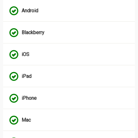
Android
Blackberry
iOS
iPad
iPhone
Mac