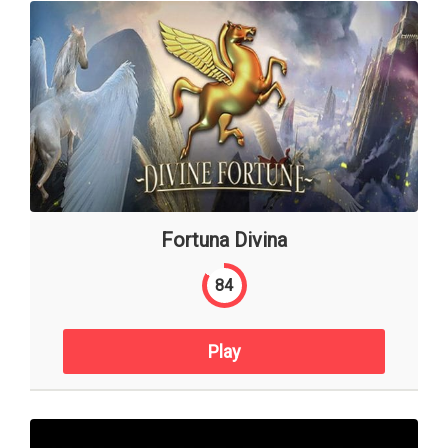
Fortuna Divina
84
Play