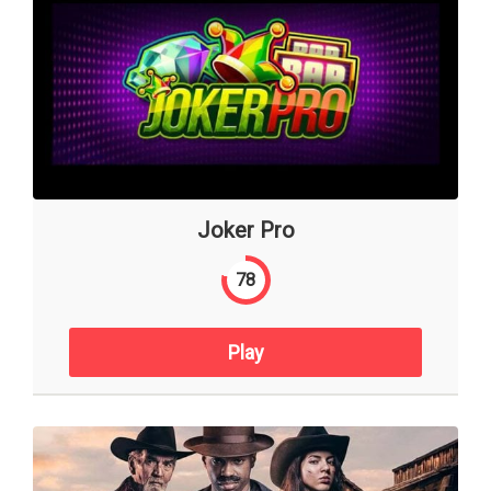
Joker Pro
78
Play