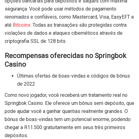
opções bancárias para depósitos e saques com máxima
segurança. Você pode usar métodos de pagamento
renomados e confiáveis, como Mastercard, Visa, EasyEFT e
até
Bitcoins
. Todas as transações são protegidas contra
violações de dados e ataques cibernéticos através de
criptografia SSL de 128 bits.
Recompensas oferecidas no Springbok
Casino
Últimas ofertas de boas-vindas e códigos de bônus
de 2022
Como novo jogador, você receberá um tratamento real no
Springbok Casino. Ele oferece um bônus sem depósito, que
pode ajudar você a ganhar quantias realmente grandes. O
bônus de boas-vindas tem um potencial enorme, podendo
chegar a R11.500 gratuitamente em seus três primeiros
depósitos.