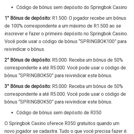
Código de bônus sem depósito do Springbok Casino
1° Bônus de depósito:
R1.500: O jogador recebe um bônus
de 100% correspondente a um máximo de R1.500 ao se
inscrever e fazer o primeiro depósito no Springbok Casino.
Você pode usar o código de bônus “SPRINGBOK100” para
reivindicar o bônus.
2° Bônus de depósito:
R5.000: Receba um bônus de 50%
correspondente a até R5.000. Você pode usar o código de
bônus “SPRINGBOK50” para reivindicar este bônus.
3° Bônus de depósito:
R5.000: Receba um bônus de 50%
correspondente a até R5.000. Você pode usar o código de
bônus “SPRINGBOK50” para reivindicar este bônus.
Código de bônus sem depósito de R350
O Springbok Casino oferece R350 gratuitos quando um
novo jogador se cadastra. Tudo o que você precisa fazer é: