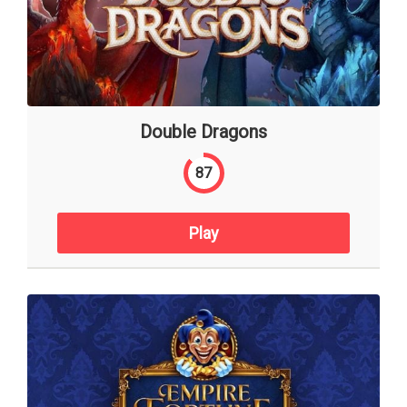
Double Dragons
87
Play