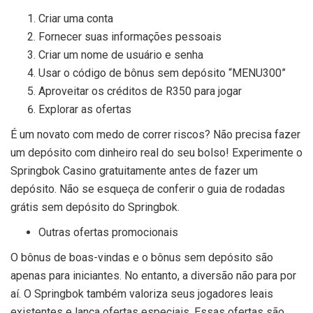
Criar uma conta
Fornecer suas informações pessoais
Criar um nome de usuário e senha
Usar o código de bônus sem depósito “MENU300”
Aproveitar os créditos de R350 para jogar
Explorar as ofertas
É um novato com medo de correr riscos? Não precisa fazer
um depósito com dinheiro real do seu bolso! Experimente o
Springbok Casino gratuitamente antes de fazer um
depósito. Não se esqueça de conferir o guia de rodadas
grátis sem depósito do Springbok.
Outras ofertas promocionais
O bônus de boas-vindas e o bônus sem depósito são
apenas para iniciantes. No entanto, a diversão não para por
aí. O Springbok também valoriza seus jogadores leais
existentes e lança ofertas especiais. Essas ofertas são