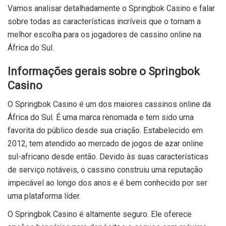
Vamos analisar detalhadamente o Springbok Casino e falar
sobre todas as características incríveis que o tornam a
melhor escolha para os jogadores de cassino online na
África do Sul.
Informações gerais sobre o Springbok
Casino
O Springbok Casino é um dos maiores cassinos online da
África do Sul. É uma marca renomada e tem sido uma
favorita do público desde sua criação. Estabelecido em
2012, tem atendido ao mercado de jogos de azar online
sul-africano desde então. Devido às suas características
de serviço notáveis, o cassino construiu uma reputação
impecável ao longo dos anos e é bem conhecido por ser
uma plataforma líder.
O Springbok Casino é altamente seguro. Ele oferece