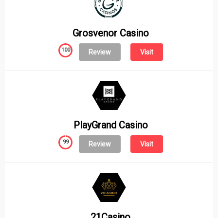
Grosvenor Casino
100
Review
Visit
PlayGrand Casino
99
Review
Visit
21Casino