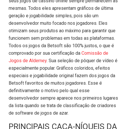
seus jogos de cassino online sempre permanecem as
mesmas. Todos eles apresentam gráficos de última
geração e jogabilidade simples, pois são um
desenvolvedor muito focado nos jogadores. Eles
otimizam seus produtos ao máximo para garantir que
funcionem sem problemas em todas as plataformas.
Todos os jogos da Betsoft são 100% justos, o que é
comprovado por sua certificação da
Comissão de
Jogos de Alderney
. Sua seleção de pôquer de vídeo é
especialmente popular. Gráficos coloridos, efeitos
especiais e jogabilidade original fazem dos jogos da
Betsoft favoritos de muitos jogadores. Esse é
definitivamente o motivo pelo qual esse
desenvolvedor sempre aparece nos primeiros lugares
da lista quando se trata de classificação de criadores
de software de jogos de azar.
PRINCIPAIS CAÇA-NÍQUEIS DA