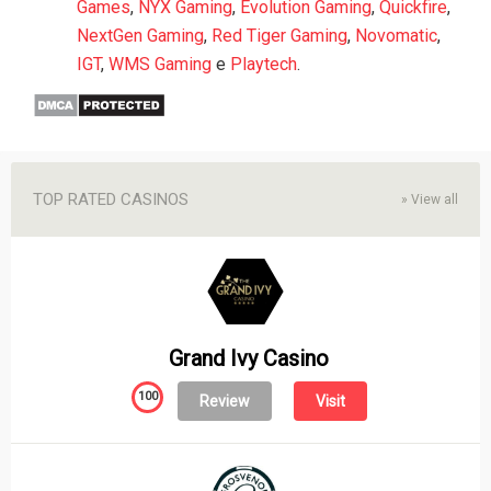
Games
,
NYX Gaming
,
Evolution Gaming
,
Quickfire
,
NextGen Gaming
,
Red Tiger Gaming
,
Novomatic
,
IGT
,
WMS Gaming
e
Playtech
.
TOP RATED CASINOS
»
View all
Grand Ivy Casino
100
Review
Visit