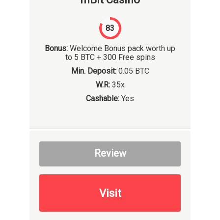
83
Bonus:
Welcome Bonus pack worth up
to 5 BTC + 300 Free spins
Min. Deposit:
0.05 BTC
W.R:
35x
Cashable:
Yes
Review
Visit