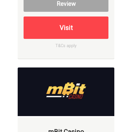
Review
Visit
T&Cs apply
mBit Casino