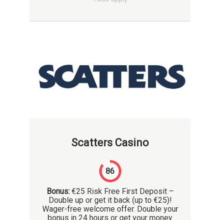
Scatters Casino
86
Bonus:
€25 Risk Free First Deposit –
Double up or get it back (up to €25)!
Wager-free welcome offer. Double your
bonus in 24 hours or get your money