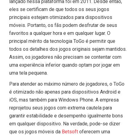
lançado nessa plataforma foi em 2011. Desde então,
eles se certificam de que todos os seus jogos
principais estejam otimizados para dispositivos
móveis. Portanto, os fãs podem desfrutar de seus
favoritos a qualquer hora e em qualquer lugar. O
principal mérito da tecnologia ToGo é permitir que
todos os detalhes dos jogos originais sejam mantidos.
Assim, os jogadores não precisam se contentar com
uma experiência inferior quando optam por jogar em
uma tela pequena.
Para atender ao máximo número de jogadores, o ToGo
é otimizado não apenas para dispositivos Android e
iOS, mas também para Windows Phone. A empresa
reprojetou seus jogos com extrema cautela para
garantir estabilidade e desempenho igualmente bons
em qualquer dispositivo. Na verdade, pode-se dizer
que os jogos móveis da
Betsoft
oferecem uma