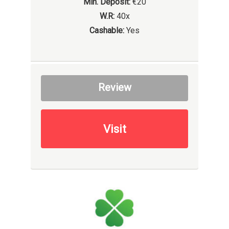
Min. Deposit:
€20
W.R:
40x
Cashable:
Yes
Review
Visit