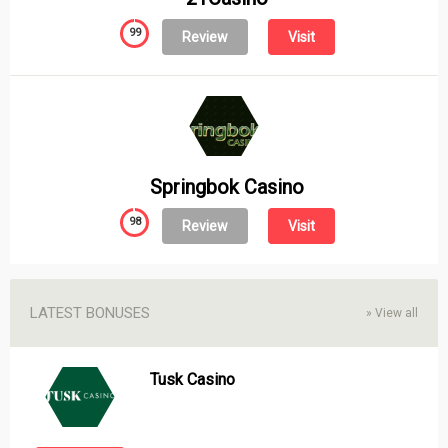
99
Review
Visit
Springbok Casino
98
Review
Visit
LATEST BONUSES
»
View all
Tusk Casino