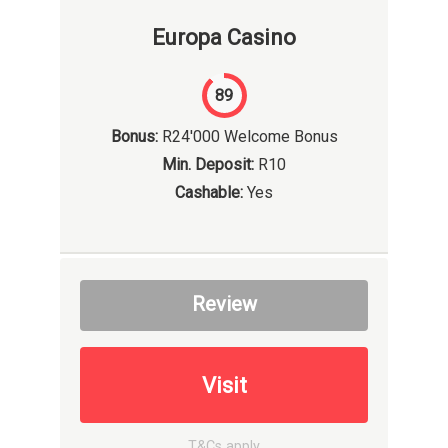
Europa Casino
89
Bonus:
R24'000 Welcome Bonus
Min. Deposit:
R10
Cashable:
Yes
Review
Visit
T&Cs apply