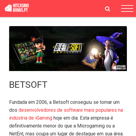
Tog
navi
BETSOFT
Fundada em 2006, a Betsoft conseguiu se tornar um
dos
desenvolvedores de software mais populares na
indústria de iGaming
hoje em dia. Esta empresa é
definitivamente menor do que a Microgaming ou a
NetEnt, mas ocupa um lugar de destaque em sua área.