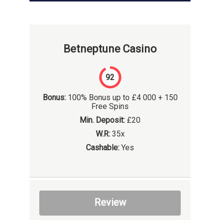
Betneptune Casino
92
Bonus:
100% Bonus up to £4 000 + 150
Free Spins
Min. Deposit:
£20
W.R:
35x
Cashable:
Yes
Review