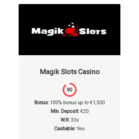
Magik Slots Casino
90
Bonus:
100% bonus up to €1,500
Min. Deposit:
€20
W.R:
33x
Cashable:
Yes