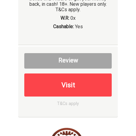
back, in cash! 18+. New players only.
T&Cs apply.
W.R:
0x
Cashable:
Yes
Review
Visit
T&Cs apply