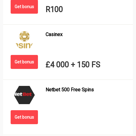
Get bonus
R100
Casinex
Get bonus
£4 000 + 150 FS
Netbet 500 Free Spins
Get bonus