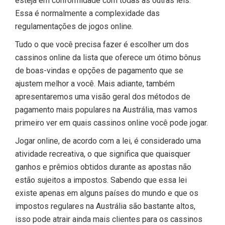
esteja em conformidade com todas as outras leis.
Essa é normalmente a complexidade das
regulamentações de jogos online.
Tudo o que você precisa fazer é escolher um dos
cassinos online da lista que oferece um ótimo bônus
de boas-vindas e opções de pagamento que se
ajustem melhor a você. Mais adiante, também
apresentaremos uma visão geral dos métodos de
pagamento mais populares na Austrália, mas vamos
primeiro ver em quais cassinos online você pode jogar.
Jogar online, de acordo com a lei, é considerado uma
atividade recreativa, o que significa que quaisquer
ganhos e prêmios obtidos durante as apostas não
estão sujeitos a impostos. Sabendo que essa lei
existe apenas em alguns países do mundo e que os
impostos regulares na Austrália são bastante altos,
isso pode atrair ainda mais clientes para os cassinos