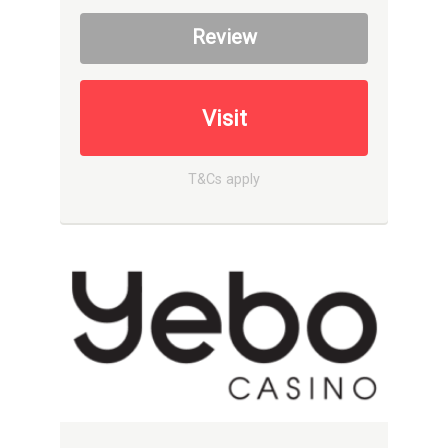
Review
Visit
T&Cs apply