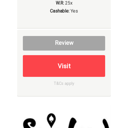
W.R:
25x
Cashable:
Yes
Review
Visit
T&Cs apply