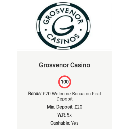
Grosvenor Casino
100
Bonus:
£20 Welcome Bonus on First
Deposit
Min. Deposit:
£20
W.R:
5x
Cashable:
Yes