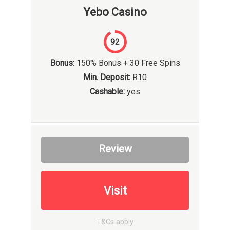
Yebo Casino
92
Bonus:
150% Bonus + 30 Free Spins
Min. Deposit:
R10
Cashable:
yes
Review
Visit
T&Cs apply