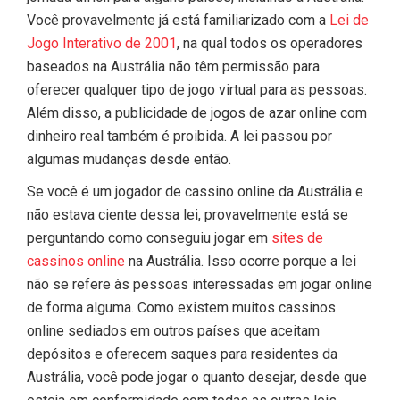
Você provavelmente já está familiarizado com a
Lei de
Jogo Interativo de 2001
, na qual todos os operadores
baseados na Austrália não têm permissão para
oferecer qualquer tipo de jogo virtual para as pessoas.
Além disso, a publicidade de jogos de azar online com
dinheiro real também é proibida. A lei passou por
algumas mudanças desde então.
Se você é um jogador de cassino online da Austrália e
não estava ciente dessa lei, provavelmente está se
perguntando como conseguiu jogar em
sites de
cassinos online
na Austrália. Isso ocorre porque a lei
não se refere às pessoas interessadas em jogar online
de forma alguma. Como existem muitos cassinos
online sediados em outros países que aceitam
depósitos e oferecem saques para residentes da
Austrália, você pode jogar o quanto desejar, desde que