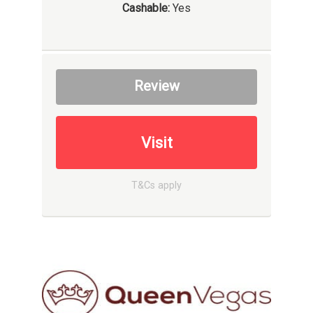
Cashable:
Yes
Review
Visit
T&Cs apply