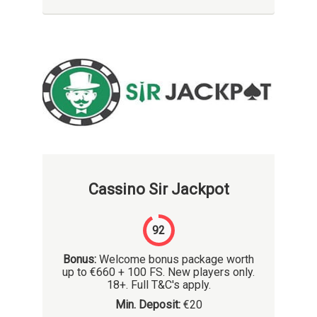
Cassino Sir Jackpot
92
Bonus:
Welcome bonus package worth
up to €660 + 100 FS. New players only.
18+. Full T&C's apply.
Min. Deposit:
€20