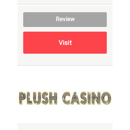
Review
Visit