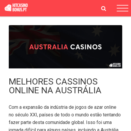
Tog
navi
MELHORES CASSINOS
ONLINE NA AUSTRÁLIA
Com a expansão da indústria de jogos de azar online
no século XXI, países de todo o mundo estão tentando
fazer parte desta comunidade global. Isso foi uma
jornada difícil para alguns países, incluindo a Austrália.