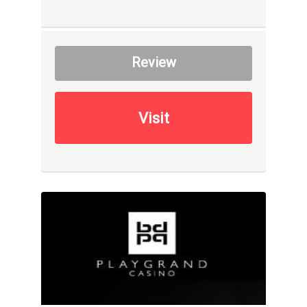
Review
Visit