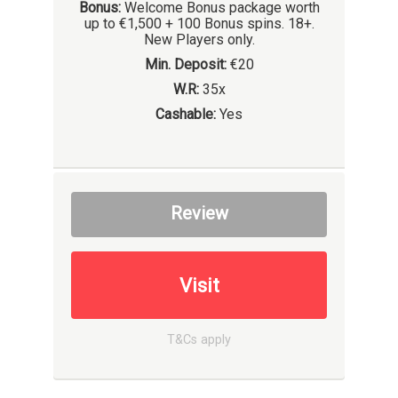
Bonus:
Welcome Bonus package worth
up to €1,500 + 100 Bonus spins. 18+.
New Players only.
Min. Deposit:
€20
W.R:
35x
Cashable:
Yes
Review
Visit
T&Cs apply