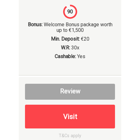
90
Bonus:
Welcome Bonus package worth
up to €1,500
Min. Deposit:
€20
W.R:
30x
Cashable:
Yes
Review
Visit
T&Cs apply