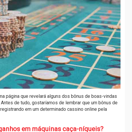
ma página que revelará alguns dos bônus de boas-vindas
. Antes de tudo, gostaríamos de lembrar que um bônus de
 registrando em um determinado cassino online pela
 ganhos em máquinas caça-níqueis?