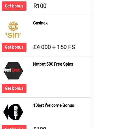
R100
Get bonus
Casinex
£4 000 + 150 FS
Get bonus
Netbet 500 Free Spins
Get bonus
10bet Welcome Bonus