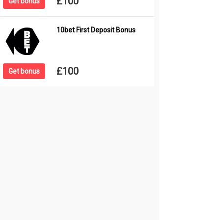
£100
Get bonus
10bet First Deposit Bonus
£100
Get bonus