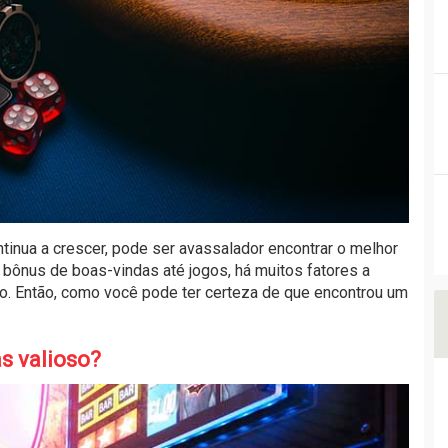
tinua a crescer, pode ser avassalador encontrar o melhor
us de boas-vindas até jogos, há muitos fatores a
o. Então, como você pode ter certeza de que encontrou um
s valioso?