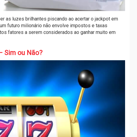
er as luzes brilhantes piscando ao acertar o jackpot em
m futuro milionário não envolve impostos e taxas
uitos fatores a serem considerados ao ganhar muito em
– Sim ou Não?