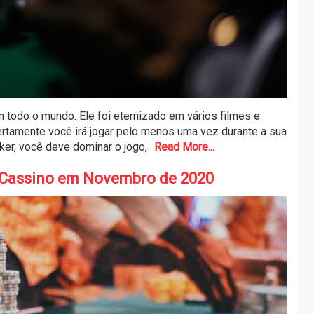
todo o mundo. Ele foi eternizado em vários filmes e
rtamente você irá jogar pelo menos uma vez durante a sua
ker, você deve dominar o jogo,
Read More...
 Cassino em Novembro de 2020