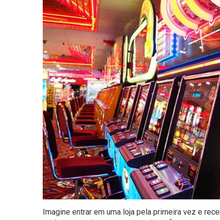
Imagine entrar em uma loja pela primeira vez e rec