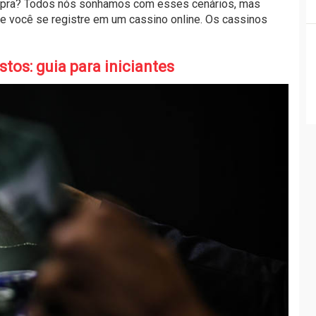
mpra? Todos nós sonhamos com esses cenários, mas
ue você se registre em um cassino online. Os cassinos
tos: guia para iniciantes