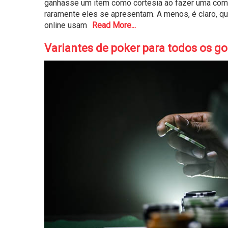
ganhasse um item como cortesia ao fazer uma co
raramente eles se apresentam. A menos, é claro, q
online usam
Read More...
Variantes de poker para todos os gos