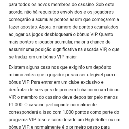
para todos os novos membros do cassino. Sob este
acordo, não há requisitos envolvidos e os jogadores
começarão a acumular pontos assim que começarem a
fazer apostas. Agora, o número de pontos acumulados
ao jogar os jogos desbloqueará o bônus VIP. Quanto
mais pontos o jogador acumular, maior a chance de
assumir uma posição significativa na escada VIP, o que
se traduz em um bônus VIP maior.
Existem alguns cassinos que exigirão um depósito
mínimo antes que o jogador possa ser elegível para o
bônus VIP. Para entrar em um clube exclusivo e
desfrutar de serviços de primeira linha como um bônus
VIP, o membro do cassino deve depositar pelo menos
€1.000. O cassino participante normalmente
corresponderá a isso com 1.000 pontos como parte do
programa VIP. Isso é considerado um High Roller ou um
bônus VIP, e normalmente é o primeiro passo para