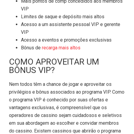
Mais pontos de comp concedidos aos membros
VIP
Limites de saque e depósito mais altos
Acesso a um assistente pessoal VIP e gerente
VIP
Acesso a eventos e promoções exclusivas
Bônus de
recarga mais altos
COMO APROVEITAR UM
BÔNUS VIP?
Nem todos têm a chance de jogar e aproveitar os
privilégios e bônus associados ao programa VIP. Como
o programa VIP é conhecido por suas ofertas e
vantagens exclusivas, é compreensível que os
operadores de cassino sejam cuidadosos e seletivos
em sua abordagem ao escolher e convidar membros
do cassino. Existem cassinos que abrirão o programa