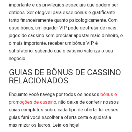
importante e os privilégios especiais que podem ser
obtidos. Ser elegível para esse bônus é gratificante
tanto financeiramente quanto psicologicamente. Com
esse bônus, um jogador VIP pode desfrutar de mais
jogos de cassino sem precisar apostar mais dinheiro, e
o mais importante, receber um bônus VIP é
satisfatório, sabendo que o cassino valoriza o seu
negócio.
GUIAS DE BÔNUS DE CASSINO
RELACIONADOS
Enquanto você navega por todos os nossos
bônus e
promoções de cassino
, não deixe de conferir nossos
guias completos sobre cada tipo de oferta, ler esses
guias fará você escolher a oferta certa e ajudará a
maximizar os lucros. Leia-os hoje!