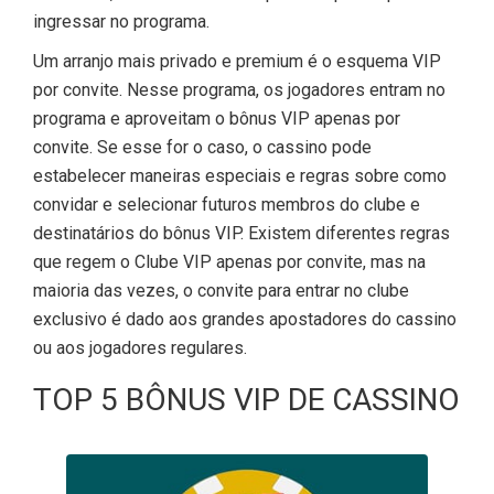
ingressar no programa.
Um arranjo mais privado e premium é o esquema VIP
por convite. Nesse programa, os jogadores entram no
programa e aproveitam o bônus VIP apenas por
convite. Se esse for o caso, o cassino pode
estabelecer maneiras especiais e regras sobre como
convidar e selecionar futuros membros do clube e
destinatários do bônus VIP. Existem diferentes regras
que regem o Clube VIP apenas por convite, mas na
maioria das vezes, o convite para entrar no clube
exclusivo é dado aos grandes apostadores do cassino
ou aos jogadores regulares.
TOP 5 BÔNUS VIP DE CASSINO