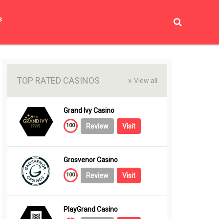
s
TOP RATED CASINOS
»
View all
Grand Ivy Casino
100
Review
Visit
Grosvenor Casino
100
Review
Visit
PlayGrand Casino