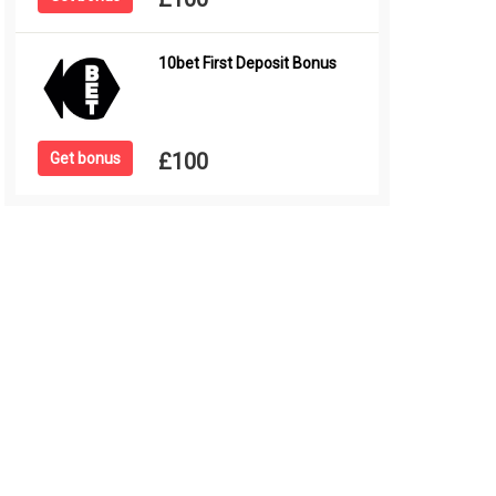
10bet First Deposit Bonus
£100
Get bonus