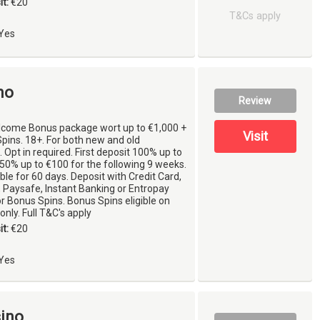
it:
€20
T&Cs apply
Yes
no
Review
come Bonus package wort up to €1,000 +
Visit
pins. 18+. For both new and old
 Opt in required. First deposit 100% up to
50% up to €100 for the following 9 weeks.
ble for 60 days. Deposit with Credit Card,
, Paysafe, Instant Banking or Entropay
or Bonus Spins. Bonus Spins eligible on
nly. Full T&C's apply
it:
€20
Yes
sino