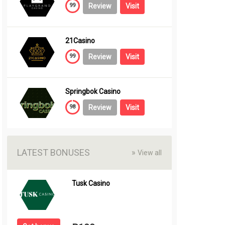
99
Review
Visit
21Casino
99
Review
Visit
Springbok Casino
98
Review
Visit
LATEST BONUSES
»
View all
Tusk Casino