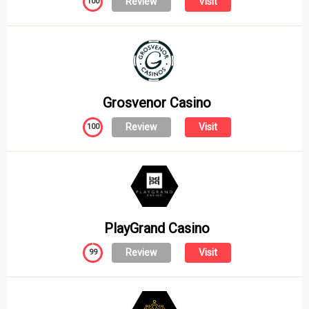
Review
Visit
100
Grosvenor Casino
Review
Visit
100
PlayGrand Casino
Review
Visit
99