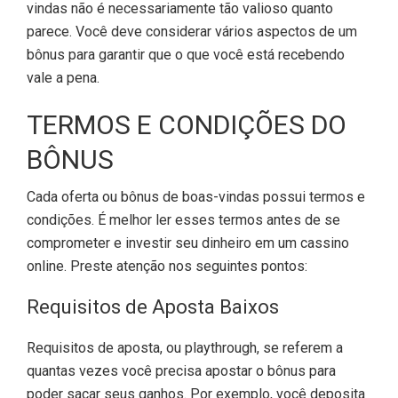
vindas não é necessariamente tão valioso quanto
parece. Você deve considerar vários aspectos de um
bônus para garantir que o que você está recebendo
vale a pena.
TERMOS E CONDIÇÕES DO
BÔNUS
Cada oferta ou bônus de boas-vindas possui termos e
condições. É melhor ler esses termos antes de se
comprometer e investir seu dinheiro em um cassino
online. Preste atenção nos seguintes pontos:
Requisitos de Aposta Baixos
Requisitos de aposta, ou playthrough, se referem a
quantas vezes você precisa apostar o bônus para
poder sacar seus ganhos. Por exemplo, você deposita