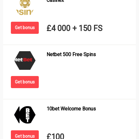
Casinex
£4 000 + 150 FS
Get bonus
Netbet 500 Free Spins
Get bonus
10bet Welcome Bonus
£100
Get bonus