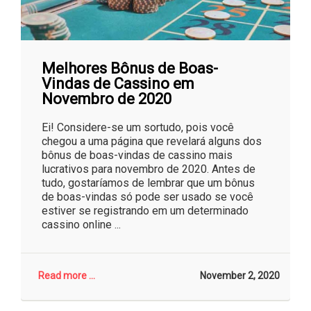
Melhores Bônus de Boas-
Vindas de Cassino em
Novembro de 2020
Ei! Considere-se um sortudo, pois você
chegou a uma página que revelará alguns dos
bônus de boas-vindas de cassino mais
lucrativos para novembro de 2020. Antes de
tudo, gostaríamos de lembrar que um bônus
de boas-vindas só pode ser usado se você
estiver se registrando em um determinado
cassino online ...
Read more ...
November 2, 2020