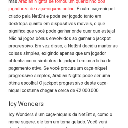
mas
Arabian Nights se tornou um queridinho dos
jogadores de caça-níqueis online
. É outro caça-níquel
criado pela NetEnt e pode ser jogado tanto em
desktops quanto em dispositivos móveis, o que
significa que você pode ganhar onde quer que esteja!
Não há jogos bônus envolvidos ao ganhar o jackpot
progressivo. Em vez disso, a NetEnt decidiu manter as
coisas simples, exigindo apenas que um jogador
obtenha cinco símbolos de jackpot em uma linha de
pagamento ativa. Se você procura um caça-níquel
progressivo simples, Arabian Nights pode ser uma
ótima escolha! O jackpot progressivo deste caça-
níquel costuma chegar a cerca de €2.000.000.
Icy Wonders
Icy Wonders é um caça-níqueis da NetEnt e, como o
nome sugere, ele tem um tema gelado. Você verá