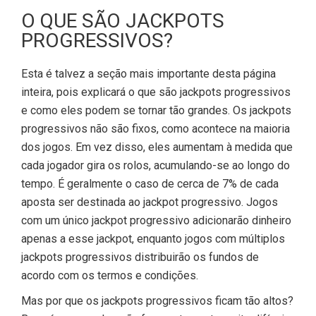
O QUE SÃO JACKPOTS
PROGRESSIVOS?
Esta é talvez a seção mais importante desta página
inteira, pois explicará o que são jackpots progressivos
e como eles podem se tornar tão grandes. Os jackpots
progressivos não são fixos, como acontece na maioria
dos jogos. Em vez disso, eles aumentam à medida que
cada jogador gira os rolos, acumulando-se ao longo do
tempo. É geralmente o caso de cerca de 7% de cada
aposta ser destinada ao jackpot progressivo. Jogos
com um único jackpot progressivo adicionarão dinheiro
apenas a esse jackpot, enquanto jogos com múltiplos
jackpots progressivos distribuirão os fundos de
acordo com os termos e condições.
Mas por que os jackpots progressivos ficam tão altos?