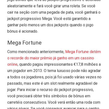
aleatoriamente e fará você girar uma roleta. Se você
cair na seção com uma pegada de pata, você ganhará o
jackpot progressivo Mega. Você está garantido a
ganhar pelo menos um dos jackpots quando o jogo
bônus é acionado.
Mega Fortune
Como mencionado anteriormente,
Mega Fortune detém
o recorde do maior prêmio já ganho em um cassino
online
, quando pagou impressionantes €17,8 milhões a
um jogador em 2013. O tema luxuoso pode não agradar
a todos os jogadores, pois já foi usado várias vezes no
passado, mas este é um slot realmente agradável de
jogar. Para iniciar o recurso do jackpot progressivo,
você precisará obter três símbolos de bônus em
carretéis consecutivos. Você verá então uma roda com
vários níveis. Se você conseguir avançar para o centro