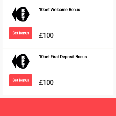
10bet Welcome Bonus
Get bonus
£100
10bet First Deposit Bonus
Get bonus
£100