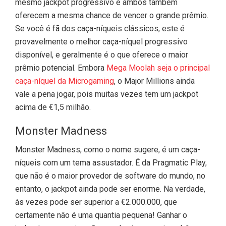
mesmo jackpot progressivo e ambos também
oferecem a mesma chance de vencer o grande prêmio.
Se você é fã dos caça-níqueis clássicos, este é
provavelmente o melhor caça-níquel progressivo
disponível, e geralmente é o que oferece o maior
prêmio potencial. Embora
Mega Moolah seja o principal
caça-níquel da Microgaming
, o Major Millions ainda
vale a pena jogar, pois muitas vezes tem um jackpot
acima de €1,5 milhão.
Monster Madness
Monster Madness, como o nome sugere, é um caça-
níqueis com um tema assustador. É da Pragmatic Play,
que não é o maior provedor de software do mundo, no
entanto, o jackpot ainda pode ser enorme. Na verdade,
às vezes pode ser superior a €2.000.000, que
certamente não é uma quantia pequena! Ganhar o