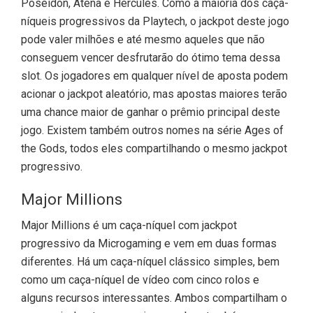
Poseidon, Atena e Hércules. Como a maioria dos caça-
níqueis progressivos da Playtech, o jackpot deste jogo
pode valer milhões e até mesmo aqueles que não
conseguem vencer desfrutarão do ótimo tema dessa
slot. Os jogadores em qualquer nível de aposta podem
acionar o jackpot aleatório, mas apostas maiores terão
uma chance maior de ganhar o prêmio principal deste
jogo. Existem também outros nomes na série Ages of
the Gods, todos eles compartilhando o mesmo jackpot
progressivo.
Major Millions
Major Millions é um caça-níquel com jackpot
progressivo da Microgaming e vem em duas formas
diferentes. Há um caça-níquel clássico simples, bem
como um caça-níquel de vídeo com cinco rolos e
alguns recursos interessantes. Ambos compartilham o