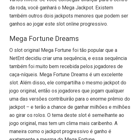
da roda, você ganhará o Mega Jackpot. Existem
também outros dois jackpots menores que podem ser
ganhos ao jogar este slot online progressivo.
Mega Fortune Dreams
O slot original Mega Fortune foi tão popular que a
NetEnt decidiu criar uma sequência, e essa sequência
também foi muito bem recebida pelos jogadores de
caça-níqueis. Mega Fortune Dreams é um excelente
slot. Além disso, ele compartilha o mesmo jackpot do
jogo original, então os jogadores que jogam qualquer
uma das versões contribuirão para o enorme prêmio do
jackpot – e terão a chance de ganhar milhões e milhões
ao girar os rolos. O tema deste slot é semelhante ao
jogo original, mas tem um clima mais caribenho. A
maneira como o jackpot progressivo é ganho é
exatamente a mesma do Mega Fortune.