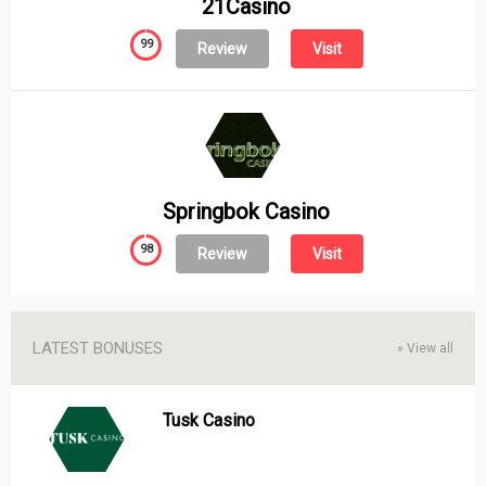
21Casino
99
Review
Visit
Springbok Casino
98
Review
Visit
LATEST BONUSES
»
View all
Tusk Casino