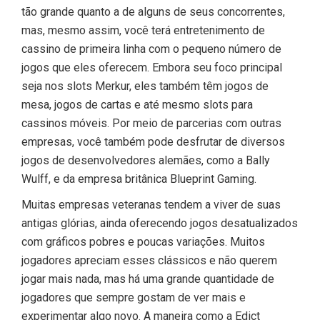
tão grande quanto a de alguns de seus concorrentes,
mas, mesmo assim, você terá entretenimento de
cassino de primeira linha com o pequeno número de
jogos que eles oferecem. Embora seu foco principal
seja nos slots Merkur, eles também têm jogos de
mesa, jogos de cartas e até mesmo slots para
cassinos móveis. Por meio de parcerias com outras
empresas, você também pode desfrutar de diversos
jogos de desenvolvedores alemães, como a Bally
Wulff, e da empresa britânica Blueprint Gaming.
Muitas empresas veteranas tendem a viver de suas
antigas glórias, ainda oferecendo jogos desatualizados
com gráficos pobres e poucas variações. Muitos
jogadores apreciam esses clássicos e não querem
jogar mais nada, mas há uma grande quantidade de
jogadores que sempre gostam de ver mais e
experimentar algo novo. A maneira como a Edict