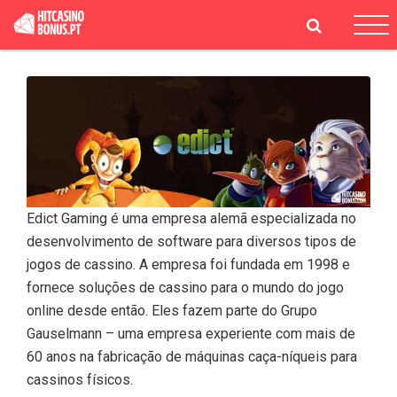
Tog
navi
Edict Gaming é uma empresa alemã especializada no
desenvolvimento de software para diversos tipos de
jogos de cassino. A empresa foi fundada em 1998 e
fornece soluções de cassino para o mundo do jogo
online desde então. Eles fazem parte do Grupo
Gauselmann – uma empresa experiente com mais de
60 anos na fabricação de máquinas caça-níqueis para
cassinos físicos.