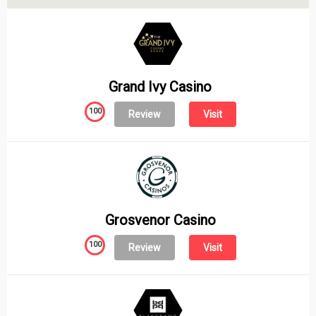
Grand Ivy Casino
100
Review
Visit
Grosvenor Casino
100
Review
Visit