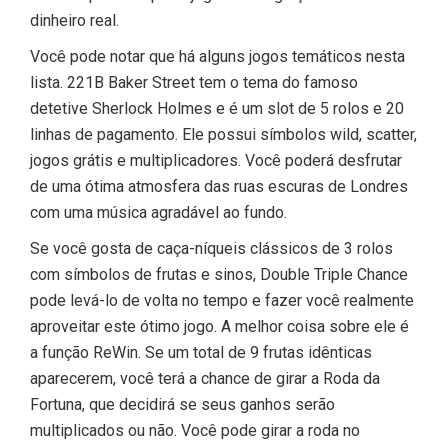
dinheiro real.
Você pode notar que há alguns jogos temáticos nesta
lista. 221B Baker Street tem o tema do famoso
detetive Sherlock Holmes e é um slot de 5 rolos e 20
linhas de pagamento. Ele possui símbolos wild, scatter,
jogos grátis e multiplicadores. Você poderá desfrutar
de uma ótima atmosfera das ruas escuras de Londres
com uma música agradável ao fundo.
Se você gosta de caça-níqueis clássicos de 3 rolos
com símbolos de frutas e sinos, Double Triple Chance
pode levá-lo de volta no tempo e fazer você realmente
aproveitar este ótimo jogo. A melhor coisa sobre ele é
a função ReWin. Se um total de 9 frutas idênticas
aparecerem, você terá a chance de girar a Roda da
Fortuna, que decidirá se seus ganhos serão
multiplicados ou não. Você pode girar a roda no