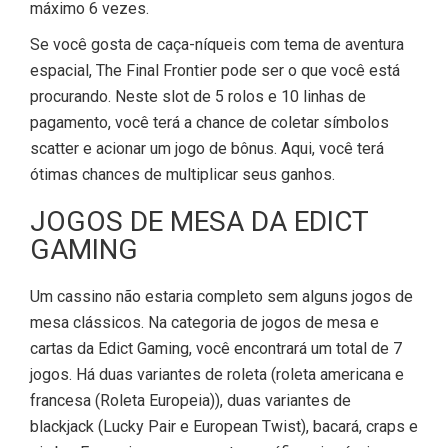
máximo 6 vezes.
Se você gosta de caça-níqueis com tema de aventura
espacial, The Final Frontier pode ser o que você está
procurando. Neste slot de 5 rolos e 10 linhas de
pagamento, você terá a chance de coletar símbolos
scatter e acionar um jogo de bônus. Aqui, você terá
ótimas chances de multiplicar seus ganhos.
JOGOS DE MESA DA EDICT
GAMING
Um cassino não estaria completo sem alguns jogos de
mesa clássicos. Na categoria de jogos de mesa e
cartas da Edict Gaming, você encontrará um total de 7
jogos. Há duas variantes de roleta (roleta americana e
francesa (Roleta Europeia)), duas variantes de
blackjack (Lucky Pair e European Twist), bacará, craps e