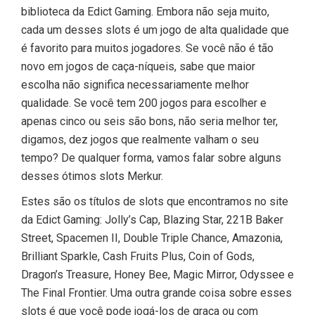
biblioteca da Edict Gaming. Embora não seja muito,
cada um desses slots é um jogo de alta qualidade que
é favorito para muitos jogadores. Se você não é tão
novo em jogos de caça-níqueis, sabe que maior
escolha não significa necessariamente melhor
qualidade. Se você tem 200 jogos para escolher e
apenas cinco ou seis são bons, não seria melhor ter,
digamos, dez jogos que realmente valham o seu
tempo? De qualquer forma, vamos falar sobre alguns
desses ótimos slots Merkur.
Estes são os títulos de slots que encontramos no site
da Edict Gaming: Jolly’s Cap, Blazing Star, 221B Baker
Street, Spacemen II, Double Triple Chance, Amazonia,
Brilliant Sparkle, Cash Fruits Plus, Coin of Gods,
Dragon’s Treasure, Honey Bee, Magic Mirror, Odyssee e
The Final Frontier. Uma outra grande coisa sobre esses
slots é que você pode jogá-los de graça ou com