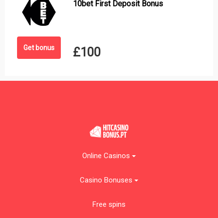
10bet First Deposit Bonus
Get bonus
£100
Online Casinos
Casino Bonuses
Free spins