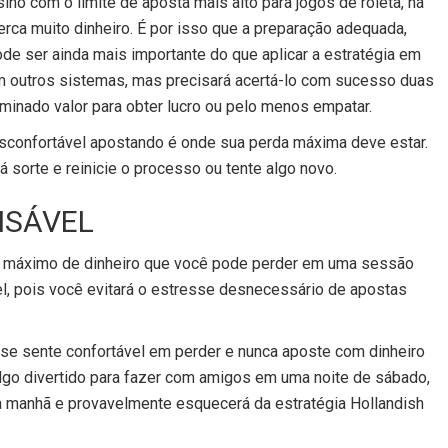
o com o limite de aposta mais alto para jogos de roleta, há
rca muito dinheiro. É por isso que a preparação adequada,
e ser ainda mais importante do que aplicar a estratégia em
com outros sistemas, mas precisará acertá-lo com sucesso duas
inado valor para obter lucro ou pelo menos empatar.
sconfortável apostando é onde sua perda máxima deve estar.
 sorte e reinicie o processo ou tente algo novo.
NSÁVEL
or máximo de dinheiro que você pode perder em uma sessão
el, pois você evitará o estresse desnecessário de apostas
 se sente confortável em perder e nunca aposte com dinheiro
algo divertido para fazer com amigos em uma noite de sábado,
 manhã e provavelmente esquecerá da estratégia Hollandish