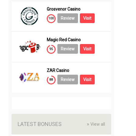
Grosvenor Casino
Review
Visit
100
Magic Red Casino
Review
Visit
95
ZAR Casino
Review
Visit
88
LATEST BONUSES
»
View all