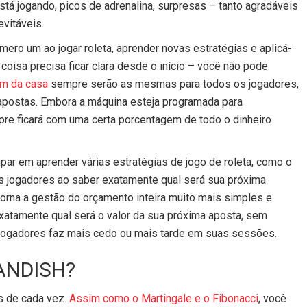
tá jogando, picos de adrenalina, surpresas – tanto agradáveis
vitáveis.
ero um ao jogar roleta, aprender novas estratégias e aplicá-
coisa precisa ficar clara desde o início – você não pode
em da casa
sempre serão as mesmas para todos os jogadores,
postas. Embora a máquina esteja programada para
re ficará com uma certa porcentagem de todo o dinheiro
par em aprender várias estratégias de jogo de roleta, como o
os jogadores ao saber exatamente qual será sua próxima
torna a gestão do orçamento inteira muito mais simples e
exatamente qual será o valor da sua próxima aposta, sem
os jogadores faz mais cedo ou mais tarde em suas sessões.
ANDISH?
s de cada vez.
Assim como o Martingale e o Fibonacci
, você