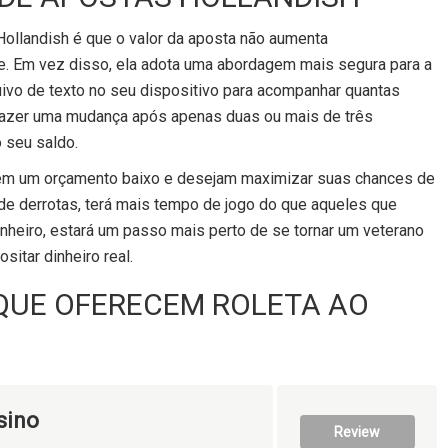
ollandish é que o valor da aposta não aumenta
. Em vez disso, ela adota uma abordagem mais segura para a
uivo de texto no seu dispositivo para acompanhar quantas
fazer uma mudança após apenas duas ou mais de três
 seu saldo.
êm um orçamento baixo e desejam maximizar suas chances de
e derrotas, terá mais tempo de jogo do que aqueles que
nheiro, estará um passo mais perto de se tornar um veterano
sitar dinheiro real.
 QUE OFERECEM ROLETA AO
sino
Review