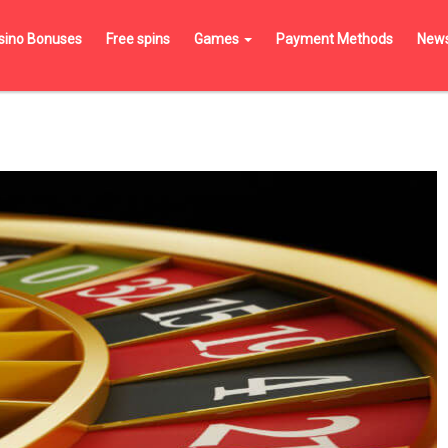
sino Bonuses
Free spins
Games
Payment Methods
New