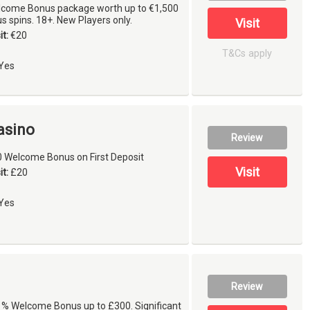
come Bonus package worth up to €1,500
s spins. 18+. New Players only.
Visit
it:
€20
T&Cs apply
Yes
asino
Review
 Welcome Bonus on First Deposit
Visit
it:
£20
Yes
Review
% Welcome Bonus up to £300. Significant