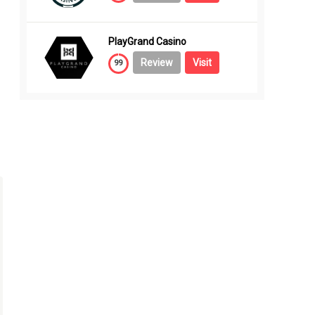
PlayGrand Casino
Review
Visit
99