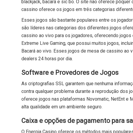
blackjack, bacará e sic bo. O site não oferece pôquer
cassino oferece os jogos em três categorias diferente
Esses jogos são bastante populares entre os jogadore
são líderes nas categorias dos diferentes jogos ofer
cassino ao vivo para os jogadores, oferecendo jogos 
Extreme Live Gaming, que possui muitos jogos, inclui
Bacará ao vivo. Esses jogos de mesa de cassino ao
dealers 24 horas por dia.
Software e Provedores de Jogos
As criptografias SSL garantem que nenhuma informaçã
contra qualquer problema durante a reprodução dos j
oferece jogos nas plataformas Novomatic, NetEnt e M
alta qualidade em um ambiente seguro.
Caixa e opções de pagamento para sa
O Energia Casino oferece os métodos mais populares d