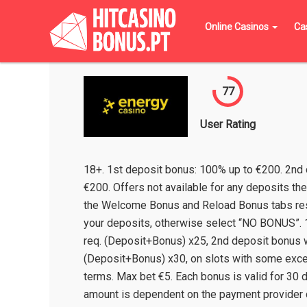
Online Casinos
Ca
77
User Rating
18+. 1st deposit bonus: 100% up to €200. 2nd
€200. Offers not available for any deposits the
the Welcome Bonus and Reload Bonus tabs res
your deposits, otherwise select “NO BONUS”. 
req. (Deposit+Bonus) x25, 2nd deposit bonus 
(Deposit+Bonus) x30, on slots with some excep
terms. Max bet €5. Each bonus is valid for 30
amount is dependent on the payment provider