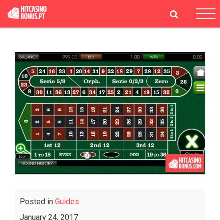
Tog
navi
Posted in
Guides
January 24, 2017