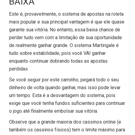
BAIXA
Este é, provavelmente, o sistema de apostas na roleta
mais popular e sua principal vantagem é que ele quase
garante sua vitória. No entanto, essa baixa chance de
perder tudo vem com a limitação de sua oportunidade
de realmente ganhar grande. O sistema Martingale é
tudo sobre estabilidade, pois você VAI ganhar
enquanto continuar dobrando todas as apostas
perdidas.
Se você seguir por este caminho, pegará todo o seu
dinheiro de volta quando ganhar, mas isso pode levar
um tempo. Esta é a desvantagem do sistema, pois
exige que você tenha fundos suficientes para continuar
o jogo até finalmente embolsar sua vitória.
Observe que a grande maioria dos cassinos online (e
também os cassinos físicos) tem o limite máximo para