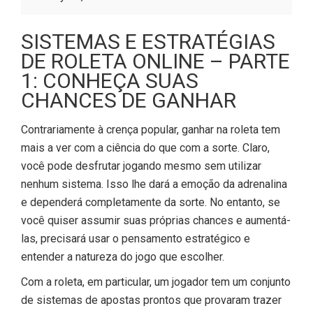
SISTEMAS E ESTRATÉGIAS
DE ROLETA ONLINE – PARTE
1: CONHEÇA SUAS
CHANCES DE GANHAR
Contrariamente à crença popular, ganhar na roleta tem
mais a ver com a ciência do que com a sorte. Claro,
você pode desfrutar jogando mesmo sem utilizar
nenhum sistema. Isso lhe dará a emoção da adrenalina
e dependerá completamente da sorte. No entanto, se
você quiser assumir suas próprias chances e aumentá-
las, precisará usar o pensamento estratégico e
entender a natureza do jogo que escolher.
Com a roleta, em particular, um jogador tem um conjunto
de sistemas de apostas prontos que provaram trazer