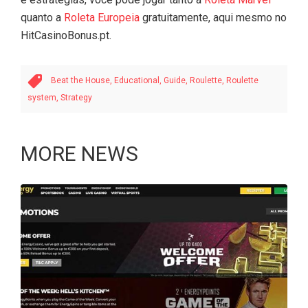
quanto a
Roleta Europeia
gratuitamente, aqui mesmo no
HitCasinoBonus.pt.
Beat the House,
Educational,
Guide,
Roulette,
Roulette
system,
Strategy
MORE NEWS