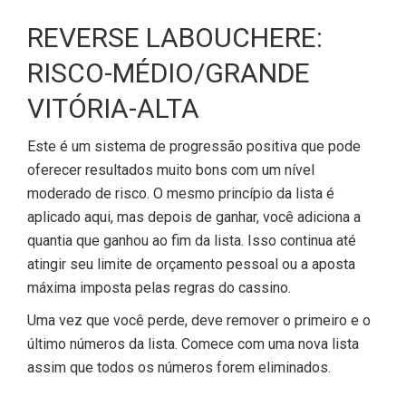
REVERSE LABOUCHERE:
RISCO-MÉDIO/GRANDE
VITÓRIA-ALTA
Este é um sistema de progressão positiva que pode
oferecer resultados muito bons com um nível
moderado de risco. O mesmo princípio da lista é
aplicado aqui, mas depois de ganhar, você adiciona a
quantia que ganhou ao fim da lista. Isso continua até
atingir seu limite de orçamento pessoal ou a aposta
máxima imposta pelas regras do cassino.
Uma vez que você perde, deve remover o primeiro e o
último números da lista. Comece com uma nova lista
assim que todos os números forem eliminados.