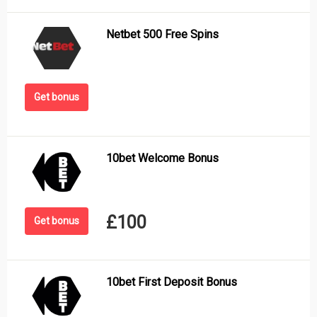
Netbet 500 Free Spins
Get bonus
10bet Welcome Bonus
£100
Get bonus
10bet First Deposit Bonus