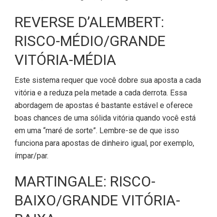
REVERSE D’ALEMBERT:
RISCO-MÉDIO/GRANDE
VITÓRIA-MÉDIA
Este sistema requer que você dobre sua aposta a cada
vitória e a reduza pela metade a cada derrota. Essa
abordagem de apostas é bastante estável e oferece
boas chances de uma sólida vitória quando você está
em uma “maré de sorte”. Lembre-se de que isso
funciona para apostas de dinheiro igual, por exemplo,
ímpar/par.
MARTINGALE: RISCO-
BAIXO/GRANDE VITÓRIA-