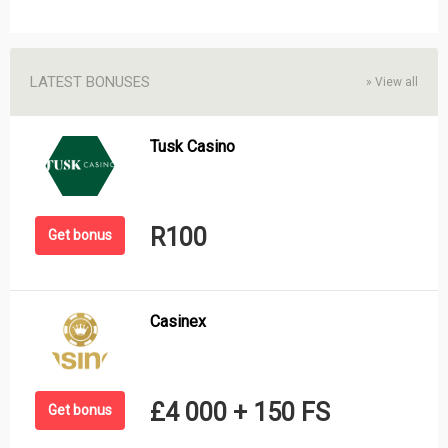
LATEST BONUSES
»
View all
Tusk Casino
R100
Get bonus
Casinex
£4 000 + 150 FS
Get bonus