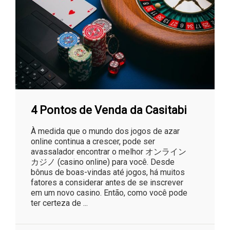
4 Pontos de Venda da Casitabi
À medida que o mundo dos jogos de azar
online continua a crescer, pode ser
avassalador encontrar o melhor オンライン
カジノ (casino online) para você. Desde
bônus de boas-vindas até jogos, há muitos
fatores a considerar antes de se inscrever
em um novo casino. Então, como você pode
ter certeza de ...