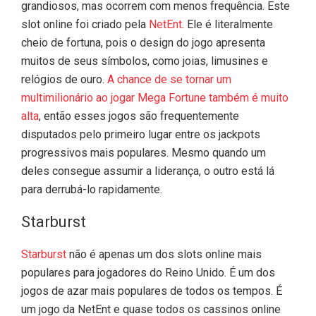
grandiosos, mas ocorrem com menos frequência. Este
slot online foi criado pela
NetEnt
. Ele é literalmente
cheio de fortuna, pois o design do jogo apresenta
muitos de seus símbolos, como joias, limusines e
relógios de ouro.
A chance de se tornar um
multimilionário ao jogar Mega Fortune também é muito
alta
, então esses jogos são frequentemente
disputados pelo primeiro lugar entre os jackpots
progressivos mais populares. Mesmo quando um
deles consegue assumir a liderança, o outro está lá
para derrubá-lo rapidamente.
Starburst
Starburst
não é apenas um dos slots online mais
populares para jogadores do Reino Unido. É um dos
jogos de azar mais populares de todos os tempos. É
um jogo da
NetEnt
e quase todos os cassinos online