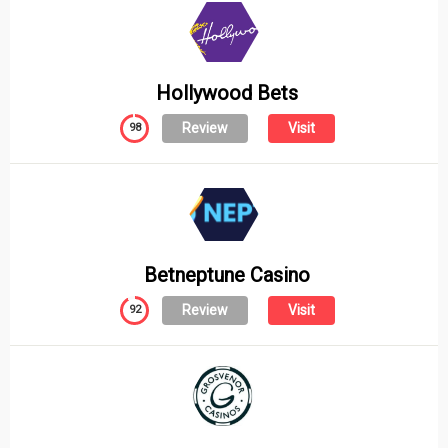
Hollywood Bets
Review
Visit
98
Betneptune Casino
Review
Visit
92