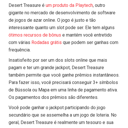
Desert Treasure é
um produto da
Playtech
, outro
gigante no mercado de desenvolvimento de software
de jogos de azar online. O jogo é justo e tão
interessante quanto um slot pode ser. Ele tem alguns
ótimos recursos de bônus
e mantém você entretido
com várias
Rodadas grátis
que podem ser ganhas com
frequência.
Insatisfeito por ser um dos slots online que mais
pagam e ter um grande jackpot, Desert Treasure
também permite que você ganhe prêmios instantâneos.
Para fazer isso, você precisará conseguir 3+ símbolos
de Bússola ou Mapa em uma linha de pagamento ativa.
Os pagamentos dos prêmios são diferentes.
Você pode ganhar o jackpot participando do jogo
secundário que se assemelha a um jogo de loteria. No
geral, Desert Treasure é realmente um tesouro e sua