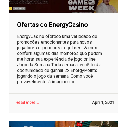
Ofertas do EnergyCasino
EnergyCasino oferece uma variedade de
promoções emocionantes para novos
jogadores e jogadores regulares. Vamos
conferir algumas das melhores que podem
melhorar sua experiência de jogo online.
Jogo da Semana Toda semana, você terá a
oportunidade de ganhar 2x EnergyPoints
jogando o jogo da semana. Como você
provavelmente já imaginou, o ...
Read more ...
April 1, 2021