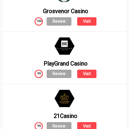
Grosvenor Casino
Review
Visit
100
PlayGrand Casino
Review
Visit
99
21Casino
Review
Visit
99