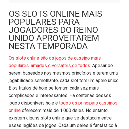
OS SLOTS ONLINE MAIS
POPULARES PARA
JOGADORES DO REINO
UNIDO APROVEITAREM
NESTA TEMPORADA
Os slots online são os jogos de cassino mais
populares, amados e versáteis de todos
. Apesar de
serem baseados nos mesmos princípios e terem uma
jogabilidade semelhante, cada slot tem um apelo único.
E os títulos de hoje se tornam cada vez mais
complicados e interessantes. Há centenas desses
jogos disponíveis hoje e
todos os principais cassinos
online
oferecem mais de 1.000 deles. No entanto,
existem alguns slots online que se destacam entre
essas legiões de jogos. Cada um deles é fantástico à