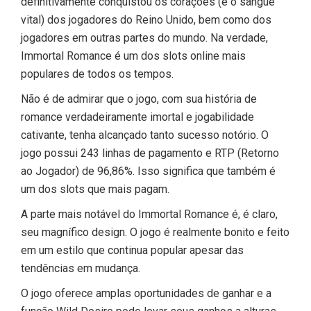
definitivamente conquistou os corações (e o sangue
vital) dos jogadores do Reino Unido, bem como dos
jogadores em outras partes do mundo. Na verdade,
Immortal Romance é um dos slots online mais
populares de todos os tempos.
Não é de admirar que o jogo, com sua história de
romance verdadeiramente imortal e jogabilidade
cativante, tenha alcançado tanto sucesso notório. O
jogo possui 243 linhas de pagamento e RTP (Retorno
ao Jogador) de 96,86%. Isso significa que também é
um dos slots que mais pagam.
A parte mais notável do Immortal Romance é, é claro,
seu magnífico design. O jogo é realmente bonito e feito
em um estilo que continua popular apesar das
tendências em mudança.
O jogo oferece amplas oportunidades de ganhar e a