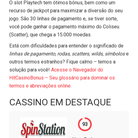
O slot
Playtech
tem ótimos bônus, bem como um
recurso de jackpot para maximizar a diversão do seu
jogo. São 30 linhas de pagamento e, se tiver sorte,
você pode ganhar o pagamento máximo do Coliseu
(Scatter), que chega a 15.000 moedas.
Está com dificuldades para entender o significado de
linhas de pagamento, rodas, scatters, wilds, símbolos
e
outros termos estranhos? Fique calmo – temos a
solução para você!
Acesse o Navegador do
HitCasinoBonus – Seu glossário para dominar os
termos e abreviações online
.
CASSINO EM DESTAQUE
93