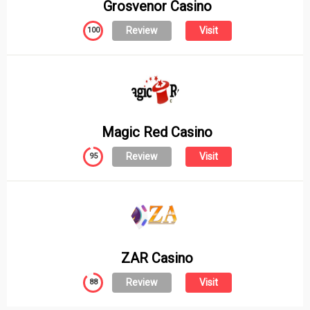
Grosvenor Casino
Review
Visit
100
Magic Red Casino
Review
Visit
95
ZAR Casino
Review
Visit
88