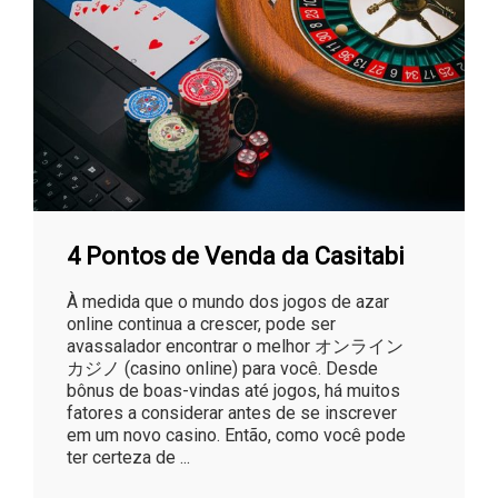
4 Pontos de Venda da Casitabi
À medida que o mundo dos jogos de azar
online continua a crescer, pode ser
avassalador encontrar o melhor オンライン
カジノ (casino online) para você. Desde
bônus de boas-vindas até jogos, há muitos
fatores a considerar antes de se inscrever
em um novo casino. Então, como você pode
ter certeza de ...