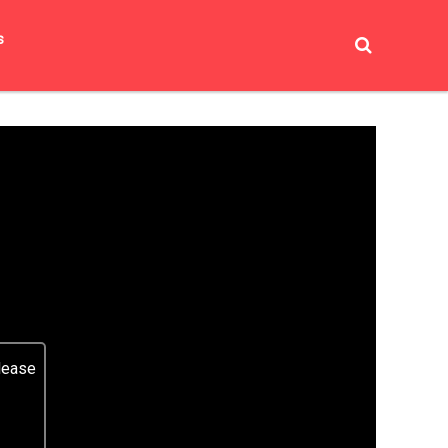
s
lease