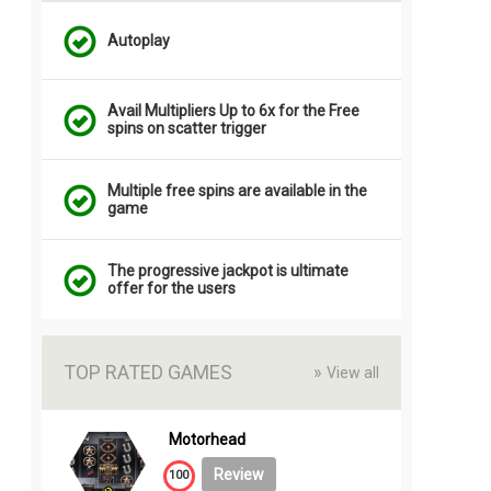
Autoplay
Avail Multipliers Up to 6x for the Free
spins on scatter trigger
Multiple free spins are available in the
game
The progressive jackpot is ultimate
offer for the users
TOP RATED GAMES
»
View all
Motorhead
s
Review
100