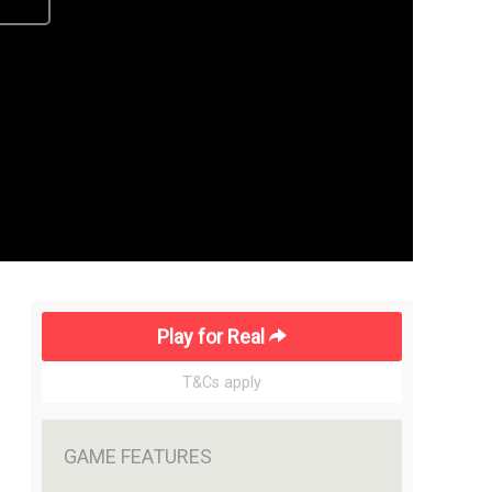
Play for Real
T&Cs apply
GAME FEATURES
.