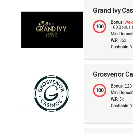
Grand Ivy Ca
Bonus:
Wel
100
100 Bonus s
Min. Deposi
W.R:
35x
Cashable:
Y
Grosvenor Ca
Bonus:
£20 
100
Min. Deposi
W.R:
5x
Cashable:
Y