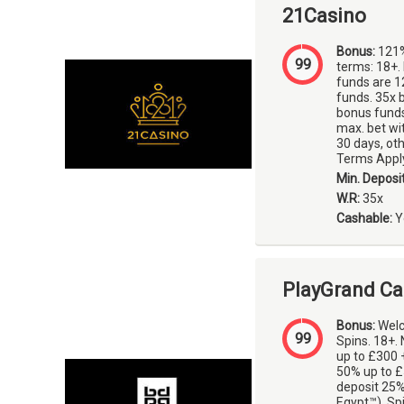
21Casino
Bonus:
121%
99
terms: 18+.
funds are 1
funds. 35x 
bonus funds
max. bet wi
30 days, ot
Terms Appl
Min. Deposi
W.R:
35x
Cashable:
Y
PlayGrand Ca
Bonus:
Welc
99
Spins. 18+.
up to £300 
50% up to £
deposit 25%
Egypt™). Sp