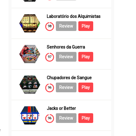
Laboratório dos Alquimistas
Review
Play
98
Senhores da Guerra
Review
Play
97
Chupadores de Sangue
Review
Play
96
Jacks or Better
Review
Play
96
e