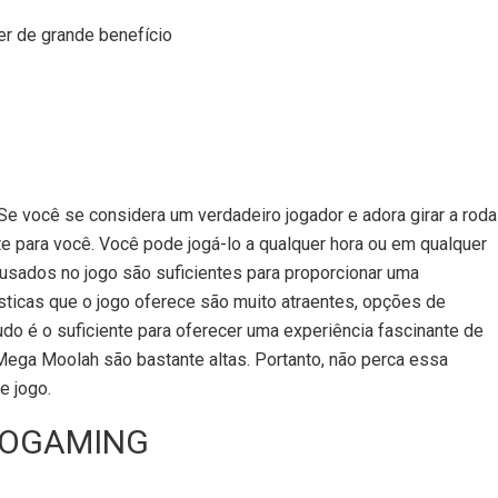
er de grande benefício
Se você se considera um verdadeiro jogador e adora girar a roda
e para você. Você pode jogá-lo a qualquer hora ou em qualquer
 usados no jogo são suficientes para proporcionar uma
sticas que o jogo oferece são muito atraentes, opções de
udo é o suficiente para oferecer uma experiência fascinante de
 Mega Moolah são bastante altas. Portanto, não perca essa
e jogo.
ROGAMING