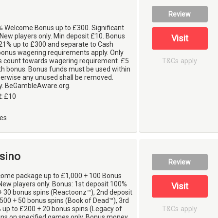
Review
 Welcome Bonus up to £300. Significant
 New players only. Min deposit £10. Bonus
Visit
21% up to £300 and separate to Cash
bonus wagering requirements apply. Only
 count towards wagering requirement. £5
T&Cs apply
th bonus. Bonus funds must be used within
herwise any unused shall be removed.
y. BeGambleAware.org.
t:
£10
es
sino
Review
ome package up to £1,000 + 100 Bonus
 New players only. Bonus: 1st deposit 100%
Visit
+ 30 bonus spins (Reactoonz™), 2nd deposit
500 + 50 bonus spins (Book of Dead™), 3rd
 up to £200 + 20 bonus spins (Legacy of
T&Cs apply
ins on specified games only. Bonus money