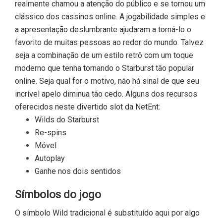
realmente chamou a atenção do público e se tornou um
clássico dos cassinos online. A jogabilidade simples e
a apresentação deslumbrante ajudaram a torná-lo o
favorito de muitas pessoas ao redor do mundo. Talvez
seja a combinação de um estilo retrô com um toque
moderno que tenha tornando o Starburst tão popular
online. Seja qual for o motivo, não há sinal de que seu
incrível apelo diminua tão cedo. Alguns dos recursos
oferecidos neste divertido slot da NetEnt:
Wilds do Starburst
Re-spins
Móvel
Autoplay
Ganhe nos dois sentidos
Símbolos do jogo
O símbolo Wild tradicional é substituído aqui por algo