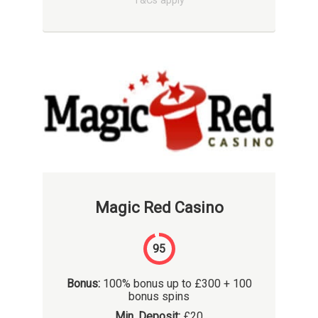
T&Cs apply
Magic Red Casino
95
Bonus:
100% bonus up to £300 + 100
bonus spins
Min. Deposit:
£20