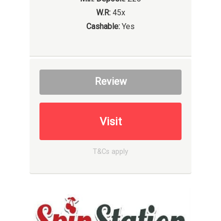
W.R:
45x
Cashable:
Yes
Review
Visit
T&Cs apply