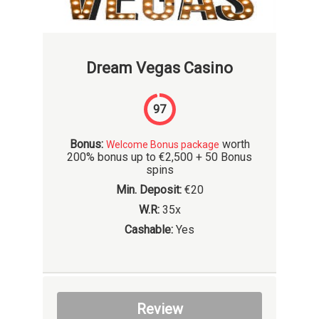
Dream Vegas Casino
97
Bonus:
worth
Welcome Bonus package
200% bonus up to €2,500 + 50 Bonus
spins
Min. Deposit:
€20
W.R:
35x
Cashable:
Yes
Review