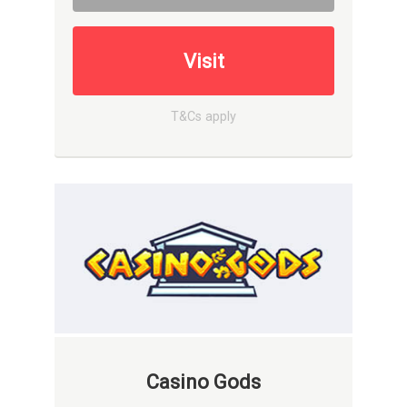
Visit
T&Cs apply
Casino Gods