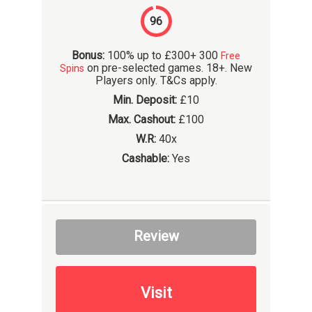
96
Bonus:
100% up to £300+ 300
Free
on pre-selected games. 18+. New
Spins
Players only. T&Cs apply.
Min. Deposit:
£10
Max. Cashout:
£100
W.R:
40x
Cashable:
Yes
Review
Visit