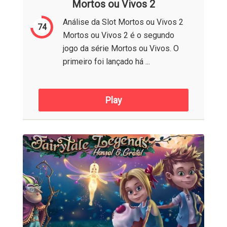
Mortos ou Vivos 2
Análise da Slot Mortos ou Vivos 2
74
Mortos ou Vivos 2 é o segundo
jogo da série Mortos ou Vivos. O
primeiro foi lançado há ...
Play