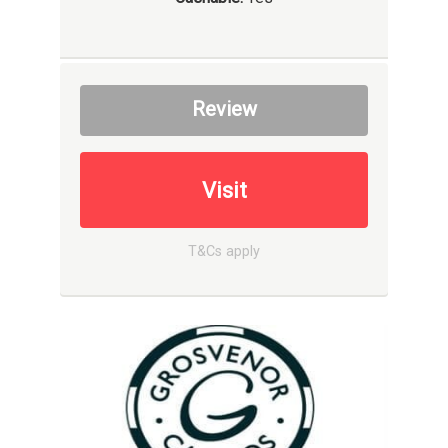
Review
Visit
T&Cs apply