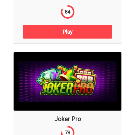
84
Play
Joker Pro
78