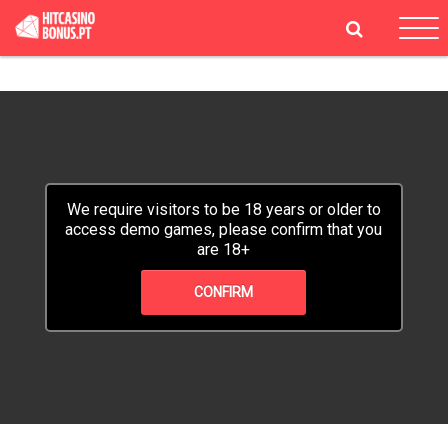
Tog
navi
We require visitors to be 18 years or older to
access demo games, please confirm that you
are 18+
CONFIRM