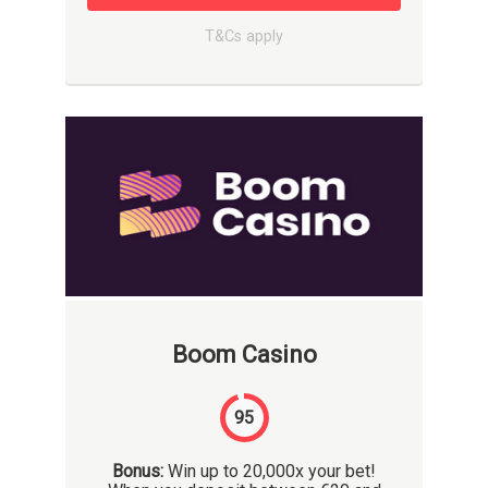
T&Cs apply
Boom Casino
95
Bonus:
Win up to 20,000x your bet!