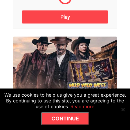
Play
We use cookies to help us give you a great experience.
Wild Wild West: o Grande Assalto ao
By continuing to use this site, you are agreeing to the
use of cookies.
Read more
Trem
CONTINUE
87