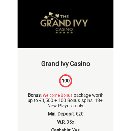
Grand Ivy Casino
100
Bonus:
package worth
Welcome Bonus
up to €1,500 + 100 Bonus spins. 18+.
New Players only.
Min. Deposit:
€20
W.R:
35x
Cashable:
Yes