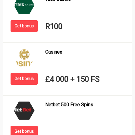
R100
Get bonus
Casinex
£4 000 + 150 FS
Get bonus
Netbet 500 Free Spins
Get bonus