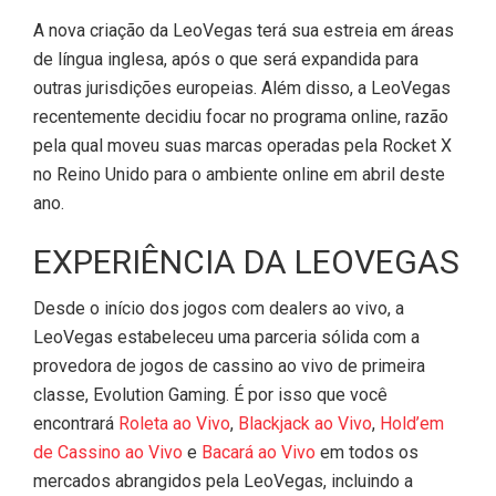
A nova criação da LeoVegas terá sua estreia em áreas
de língua inglesa, após o que será expandida para
outras jurisdições europeias. Além disso, a LeoVegas
recentemente decidiu focar no programa online, razão
pela qual moveu suas marcas operadas pela Rocket X
no Reino Unido para o ambiente online em abril deste
ano.
EXPERIÊNCIA DA LEOVEGAS
Desde o início dos jogos com dealers ao vivo, a
LeoVegas estabeleceu uma parceria sólida com a
provedora de jogos de cassino ao vivo de primeira
classe, Evolution Gaming. É por isso que você
encontrará
Roleta ao Vivo
,
Blackjack ao Vivo
,
Hold’em
de Cassino ao Vivo
e
Bacará ao Vivo
em todos os
mercados abrangidos pela LeoVegas, incluindo a