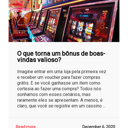
O que torna um bônus de boas-
vindas valioso?
Imagine entrar em uma loja pela primeira vez
e receber um voucher para fazer compras
grátis. E se você ganhasse um item como
cortesia ao fazer uma compra? Todos nós
sonhamos com esses cenários, mas
raramente eles se apresentam. A menos, é
claro, que você se registre em um cassino ...
Read more ...
December 6, 2020