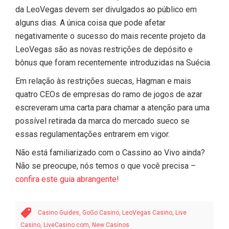
da LeoVegas devem ser divulgados ao público em
alguns dias. A única coisa que pode afetar
negativamente o sucesso do mais recente projeto da
LeoVegas são as novas restrições de depósito e
bônus que foram recentemente introduzidas na Suécia.
Em relação às restrições suecas, Hagman e mais
quatro CEOs de empresas do ramo de jogos de azar
escreveram uma carta para chamar a atenção para uma
possível retirada da marca do mercado sueco se
essas regulamentações entrarem em vigor.
Não está familiarizado com o Cassino ao Vivo ainda?
Não se preocupe, nós temos o que você precisa –
confira este guia abrangente!
Casino Guides,
GoGo Casino,
LeoVegas Casino,
Live
Casino,
LiveCasino.com,
New Casinos