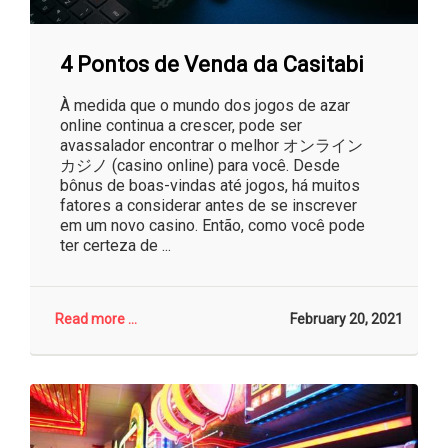
4 Pontos de Venda da Casitabi
À medida que o mundo dos jogos de azar
online continua a crescer, pode ser
avassalador encontrar o melhor オンライン
カジノ (casino online) para você. Desde
bônus de boas-vindas até jogos, há muitos
fatores a considerar antes de se inscrever
em um novo casino. Então, como você pode
ter certeza de ...
Read more ...
February 20, 2021