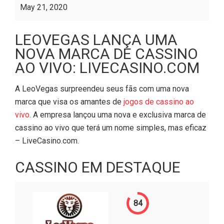
May 21, 2020
LEOVEGAS LANÇA UMA
NOVA MARCA DE CASSINO
AO VIVO: LIVECASINO.COM
A LeoVegas surpreendeu seus fãs com uma nova
marca que visa os amantes de
jogos de cassino ao
vivo
. A empresa lançou uma nova e exclusiva marca de
cassino ao vivo que terá um nome simples, mas eficaz
–
LiveCasino.com.
CASSINO EM DESTAQUE
84