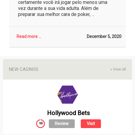
certamente você irá jogar pelo menos uma
vez durante a sua vida adulta. Além de
preparar sua melhor cara de poker, ...
Read more ...
December 5, 2020
NEW CASINOS
»
View all
Hollywood Bets
Review
Visit
98