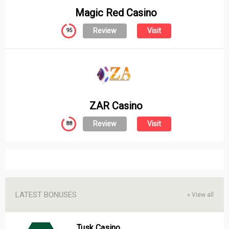
Magic Red Casino
Review
Visit
95
ZAR Casino
Review
Visit
88
LATEST BONUSES
»
View all
Tusk Casino