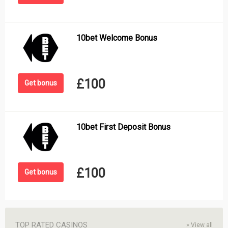
10bet Welcome Bonus
£100
Get bonus
10bet First Deposit Bonus
£100
Get bonus
TOP RATED CASINOS
»
View all