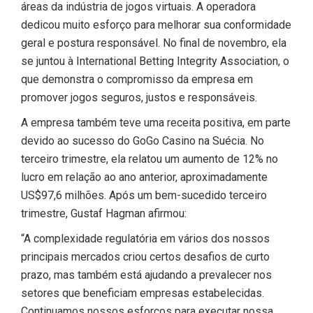
áreas da indústria de jogos virtuais. A operadora
dedicou muito esforço para melhorar sua conformidade
geral e postura responsável. No final de novembro, ela
se juntou à International Betting Integrity Association, o
que demonstra o compromisso da empresa em
promover jogos seguros, justos e responsáveis.
A empresa também teve uma receita positiva, em parte
devido ao sucesso do GoGo Casino na Suécia. No
terceiro trimestre, ela relatou um aumento de 12% no
lucro em relação ao ano anterior, aproximadamente
US$97,6 milhões. Após um bem-sucedido terceiro
trimestre, Gustaf Hagman afirmou:
“A complexidade regulatória em vários dos nossos
principais mercados criou certos desafios de curto
prazo, mas também está ajudando a prevalecer nos
setores que beneficiam empresas estabelecidas.
Continuamos nossos esforços para executar nossa