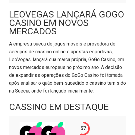
LEOVEGAS LANÇARÁ GOGO
CASINO EM NOVOS
MERCADOS
A empresa sueca de jogos móveis e provedora de
serviços de cassino online e apostas esportivas,
LeoVegas, lançará sua marca própria, GoGo Casino, em
novos mercados europeus no próximo ano. A decisão
de expandir as operações do GoGo Casino foi tomada
após analisar o quão bem-sucedido o cassino tem sido
na Suécia, onde foi lançado inicialmente.
CASSINO EM DESTAQUE
57