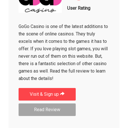
User Rating
GoGo Casino is one of the latest additions to
the scene of online casinos. They truly
excels when it comes to the games it has to
offer. If you love playing slot games, you will
never run out of them on this website. But,
there is a fantastic selection of other casino
games as well. Read the full review to learn
about the details!
Visit & Sign up
Read Review