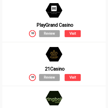
PlayGrand Casino
Review
Visit
99
21Casino
Review
Visit
99