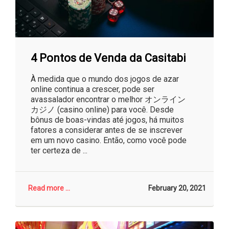
4 Pontos de Venda da Casitabi
À medida que o mundo dos jogos de azar
online continua a crescer, pode ser
avassalador encontrar o melhor オンライン
カジノ (casino online) para você. Desde
bônus de boas-vindas até jogos, há muitos
fatores a considerar antes de se inscrever
em um novo casino. Então, como você pode
ter certeza de ...
Read more ...
February 20, 2021