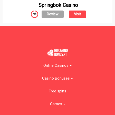
Springbok Casino
Review
Visit
98
Online Casinos
Casino Bonuses
Free spins
Games