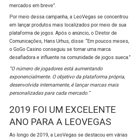
mercados em breve”.
Por meio dessa campanha, a LeoVegas se concentrou
em lançar produtos mais localizados por meio de sua
plataforma de jogos. Após o anúncio, o Diretor de
Comunicações, Hans Urhus, disse: “Em poucos meses,
o GoGo Casino conseguiu se tornar uma marca
desafiadora e influente na comunidade de jogos sueca.”
“O número de jogadores está aumentando
exponencialmente. O objetivo da plataforma própria,
desenvolvida internamente, é lançar marcas mais
personalizadas para cada mercado.”
2019 FOI UM EXCELENTE
ANO PARA A LEOVEGAS
Ao longo de 2019, a LeoVegas se destacou em várias