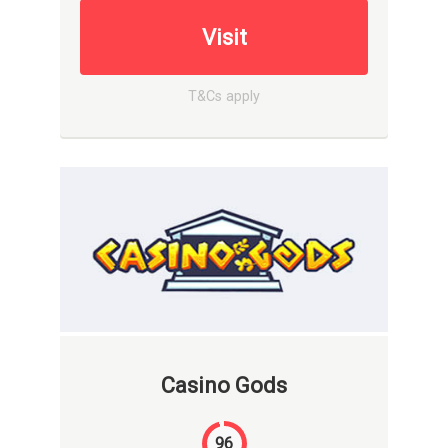
Visit
T&Cs apply
Casino Gods
96