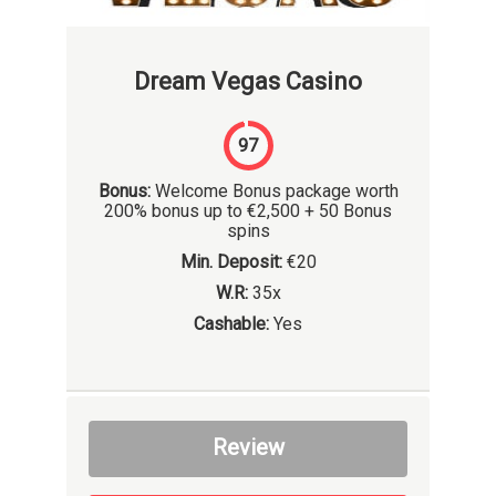
Dream Vegas Casino
97
Bonus:
Welcome Bonus package worth
200% bonus up to €2,500 + 50 Bonus
spins
Min. Deposit:
€20
W.R:
35x
Cashable:
Yes
Review