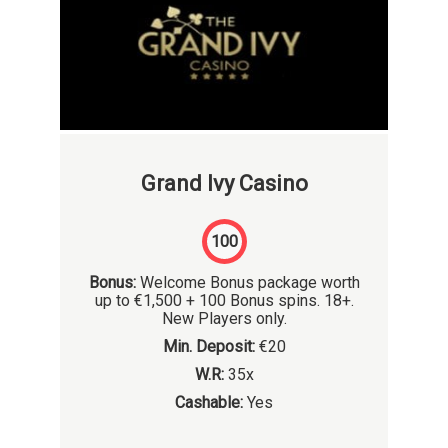
Grand Ivy Casino
100
Bonus:
Welcome Bonus package worth
up to €1,500 + 100 Bonus spins. 18+.
New Players only.
Min. Deposit:
€20
W.R:
35x
Cashable:
Yes