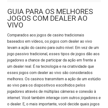
GUIA PARA OS MELHORES
JOGOS COM DEALER AO
VIVO
Comparados aos jogos de casino tradicionais
baseados em vídeos, os jogos com dealer ao vivo
levam a ação do casino para outro nível. Em vez de um
jogo passivo tradicional, esses tipos de jogos dão aos
jogadores a chance de participar da ação em frente a
um dealer real. É na tecnologia e na criatividade que
esses jogos com dealer ao vivo são considerados
melhores. Os casinos transmitem a ação de um estúdio
ao vivo para os dispositivos escolhidos pelos
jogadores através de múltiplas câmeras e conexão à
internet. Você também interage com outros jogadores e
o dealer. E, o mais importante, você decide quais jogos