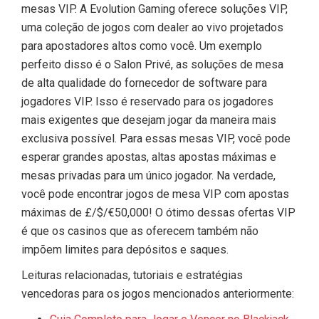
mesas VIP. A Evolution Gaming oferece soluções VIP,
uma coleção de jogos com dealer ao vivo projetados
para apostadores altos como você. Um exemplo
perfeito disso é o Salon Privé, as soluções de mesa
de alta qualidade do fornecedor de software para
jogadores VIP. Isso é reservado para os jogadores
mais exigentes que desejam jogar da maneira mais
exclusiva possível. Para essas mesas VIP, você pode
esperar grandes apostas, altas apostas máximas e
mesas privadas para um único jogador. Na verdade,
você pode encontrar jogos de mesa VIP com apostas
máximas de £/$/€50,000! O ótimo dessas ofertas VIP
é que os casinos que as oferecem também não
impõem limites para depósitos e saques.
Leituras relacionadas, tutoriais e estratégias
vencedoras para os jogos mencionados anteriormente: