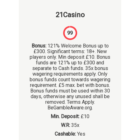
21Casino
99
Bonus:
121% Welcome Bonus up to
£300. Significant terms: 18+. New
players only. Min deposit £10. Bonus
funds are 121% up to £300 and
separate to Cash funds. 35x bonus
wagering requirements apply. Only
bonus funds count towards wagering
requirement. £5 max. bet with bonus.
Bonus funds must be used within 30
days, otherwise any unused shall be
removed. Terms Apply.
BeGambleAware.org.
Min. Deposit:
£10
W.R:
35x
Cashable:
Yes