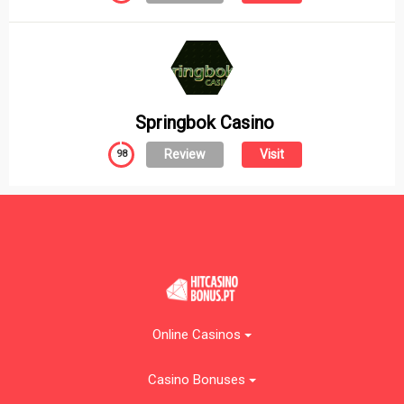
Springbok Casino
Review
Visit
98
Online Casinos
Casino Bonuses