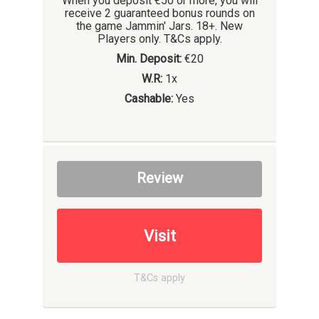
When you deposit €50 or more, you will
receive 2 guaranteed bonus rounds on
the game Jammin' Jars. 18+. New
Players only. T&Cs apply.
Min. Deposit:
€20
W.R:
1x
Cashable:
Yes
Review
Visit
T&Cs apply