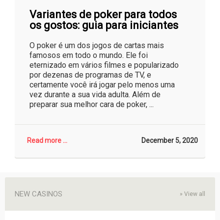
Variantes de poker para todos
os gostos: guia para iniciantes
O poker é um dos jogos de cartas mais
famosos em todo o mundo. Ele foi
eternizado em vários filmes e popularizado
por dezenas de programas de TV, e
certamente você irá jogar pelo menos uma
vez durante a sua vida adulta. Além de
preparar sua melhor cara de poker, ...
Read more ...
December 5, 2020
NEW CASINOS
»
View all