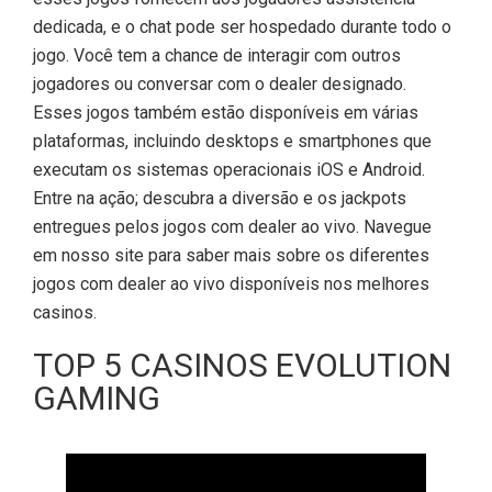
dedicada, e o chat pode ser hospedado durante todo o
jogo. Você tem a chance de interagir com outros
jogadores ou conversar com o dealer designado.
Esses jogos também estão disponíveis em várias
plataformas, incluindo desktops e smartphones que
executam os sistemas operacionais iOS e Android.
Entre na ação; descubra a diversão e os jackpots
entregues pelos jogos com dealer ao vivo. Navegue
em nosso site para saber mais sobre os diferentes
jogos com dealer ao vivo disponíveis nos melhores
casinos.
TOP 5 CASINOS EVOLUTION
GAMING