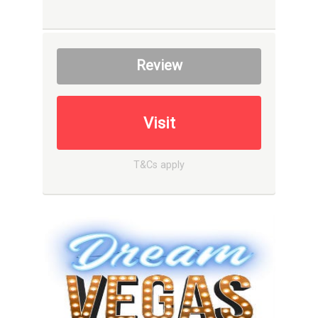
Review
Visit
T&Cs apply