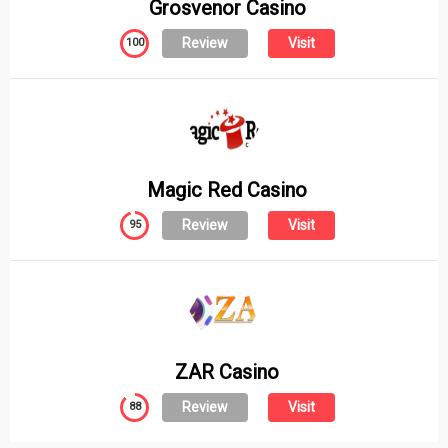
Grosvenor Casino
Review
Visit
100
Magic Red Casino
Review
Visit
95
ZAR Casino
Review
Visit
88