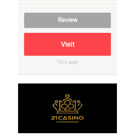
Review
Visit
T&Cs apply