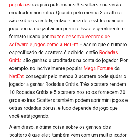
populares
exigirão pelo menos 3 scatters que serão
mostrados nos rolos. Quando pelo menos 3 scatters
são exibidos na tela, então é hora de desbloquear um
jogo bônus ou ganhar um prêmio. Esse é geralmente o
formato usado por
muitos desenvolvedores de
software e jogos como a NetEnt
– assim que o número
especificado de scatters é exibido, então
Rodadas
Grátis
são ganhas e creditadas na conta do jogador. Por
exemplo, no incrivelmente popular
Mega Fortune
da
NetEnt
, conseguir pelo menos 3 scatters pode ajudar o
jogador a ganhar Rodadas Grátis. Três scatters rendem
10 Rodadas Grátis e 5 scatters nos rolos fornecem 20
giros extras. Scatters também podem abrir mini jogos e
outras rodadas bônus, e tudo depende do jogo que
você está jogando.
Além disso, a ótima coisa sobre os ganhos dos
scatters é que eles também vêm com um multiplicador