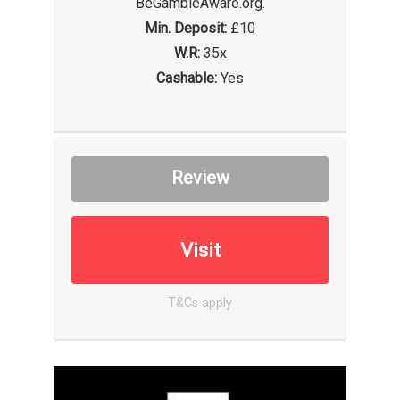
BeGambleAware.org.
Min. Deposit:
£10
W.R:
35x
Cashable:
Yes
Review
Visit
T&Cs apply