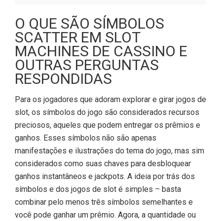
O QUE SÃO SÍMBOLOS
SCATTER EM SLOT
MACHINES DE CASSINO E
OUTRAS PERGUNTAS
RESPONDIDAS
Para os jogadores que adoram explorar e girar jogos de
slot, os símbolos do jogo são considerados recursos
preciosos, aqueles que podem entregar os prêmios e
ganhos. Esses símbolos não são apenas
manifestações e ilustrações do tema do jogo, mas sim
considerados como suas chaves para desbloquear
ganhos instantâneos e jackpots. A ideia por trás dos
símbolos e dos jogos de slot é simples – basta
combinar pelo menos três símbolos semelhantes e
você pode ganhar um prêmio. Agora, a quantidade ou