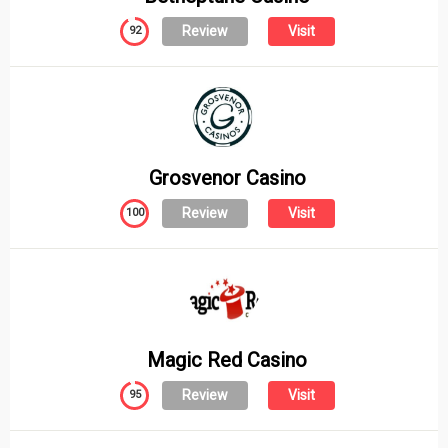
Review
Visit
92
Grosvenor Casino
Review
Visit
100
Magic Red Casino
Review
Visit
95