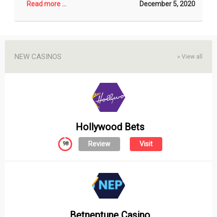
Read more ...
December 5, 2020
NEW CASINOS
»
View all
Hollywood Bets
Review
Visit
98
Betneptune Casino