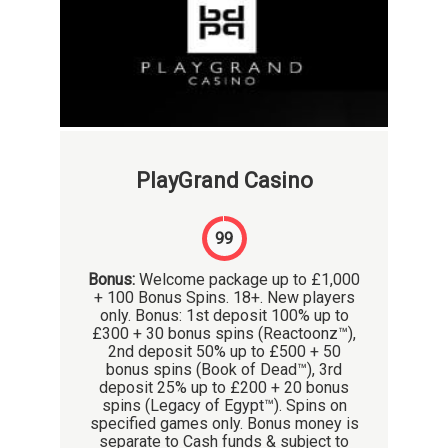
PlayGrand Casino
99
Bonus:
Welcome package up to £1,000
+ 100 Bonus Spins. 18+. New players
only. Bonus: 1st deposit 100% up to
£300 + 30 bonus spins (Reactoonz™),
2nd deposit 50% up to £500 + 50
bonus spins (Book of Dead™), 3rd
deposit 25% up to £200 + 20 bonus
spins (Legacy of Egypt™). Spins on
specified games only. Bonus money is
separate to Cash funds & subject to