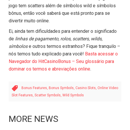
jogo tem scatters além de símbolos wild e símbolos
bônus, então você saberá que está pronto para se
divertir muito online.
Ei, ainda tem dificuldades para entender o significado
de
linhas de pagamento, rolos, scatters, wilds,
símbolos
e outros termos estranhos? Fique tranquilo –
nós temos tudo explicado para você!
Basta acessar o
Navegador do HitCasinoBonus – Seu glossário para
dominar os termos e abreviações online
.
Bonus Features,
Bonus Symbols,
Casino Slots,
Online Video
Slot Features,
Scatter Symbols,
Wild Symbols
MORE NEWS