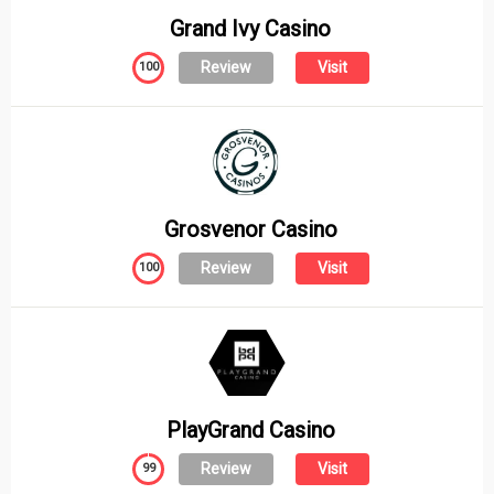
Grand Ivy Casino
Review
Visit
100
Grosvenor Casino
Review
Visit
100
PlayGrand Casino
Review
Visit
99