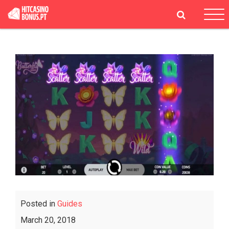
Tog
navi
Posted in
Guides
March 20, 2018