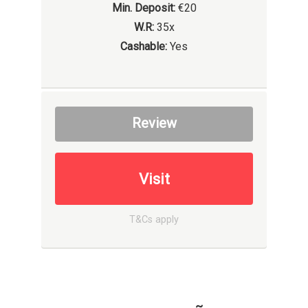
Min. Deposit:
€20
W.R:
35x
Cashable:
Yes
Review
Visit
T&Cs apply