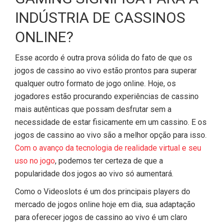
INDÚSTRIA DE CASSINOS
ONLINE?
Esse acordo é outra prova sólida do fato de que os
jogos de cassino ao vivo estão prontos para superar
qualquer outro formato de jogo online. Hoje, os
jogadores estão procurando experiências de cassino
mais autênticas que possam desfrutar sem a
necessidade de estar fisicamente em um cassino. E os
jogos de cassino ao vivo são a melhor opção para isso.
Com o avanço da tecnologia de realidade virtual e seu
uso no jogo
, podemos ter certeza de que a
popularidade dos jogos ao vivo só aumentará.
Como o Videoslots é um dos principais players do
mercado de jogos online hoje em dia, sua adaptação
para oferecer jogos de cassino ao vivo é um claro