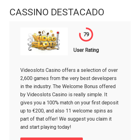
CASSINO DESTACADO
79
User Rating
Videoslots Casino offers a selection of over
2,600 games from the very best developers
in the industry. The Welcome Bonus offered
by Videoslots Casino is really simple. It
gives you a 100% match on your first deposit
up to €200, and also 11 welcome spins as
part of that offer! We suggest you claim it
and start playing today!