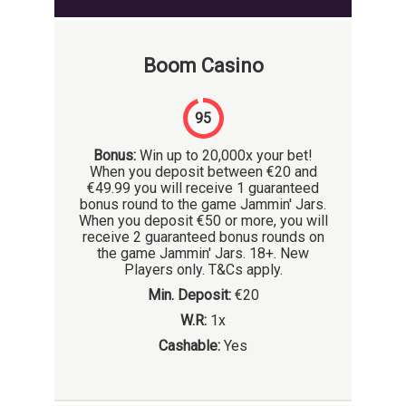
Boom Casino
95
Bonus:
Win up to 20,000x your bet!
When you deposit between €20 and
€49.99 you will receive 1 guaranteed
bonus round to the game Jammin' Jars.
When you deposit €50 or more, you will
receive 2 guaranteed bonus rounds on
the game Jammin' Jars. 18+. New
Players only. T&Cs apply.
Min. Deposit:
€20
W.R:
1x
Cashable:
Yes