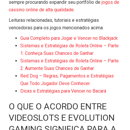
sempre procurando expandir seu portfólio de
jogos de
cassino online de alta qualidade
.
Leituras relacionadas, tutoriais e estratégias
vencedoras para os jogos mencionados acima:
Guia Completo para Jogar e Vencer no Blackjack
Sistemas e Estratégias de Roleta Online – Parte
1: Conheça Suas Chances de Ganhar
Sistemas e Estratégias de Roleta Online – Parte
2: Aumente Suas Chances de Ganhar
Red Dog – Regras, Pagamentos e Estratégias
Que Todo Jogador Deve Conhecer
Dicas e Estratégias para Vencer no Bacará
O QUE O ACORDO ENTRE
VIDEOSLOTS E EVOLUTION
GAMING SIGNIFICA PARA A