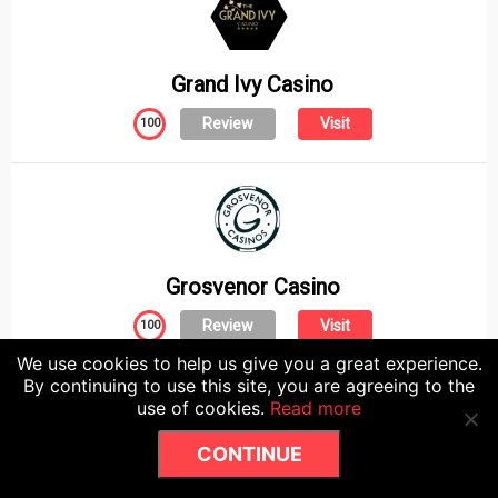
Grand Ivy Casino
Review
Visit
100
Grosvenor Casino
Review
Visit
100
We use cookies to help us give you a great experience.
By continuing to use this site, you are agreeing to the
use of cookies.
Read more
CONTINUE
PlayGrand Casino