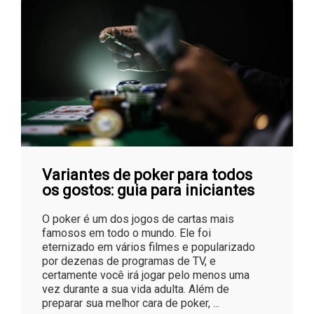
Variantes de poker para todos
os gostos: guia para iniciantes
O poker é um dos jogos de cartas mais
famosos em todo o mundo. Ele foi
eternizado em vários filmes e popularizado
por dezenas de programas de TV, e
certamente você irá jogar pelo menos uma
vez durante a sua vida adulta. Além de
preparar sua melhor cara de poker, ...