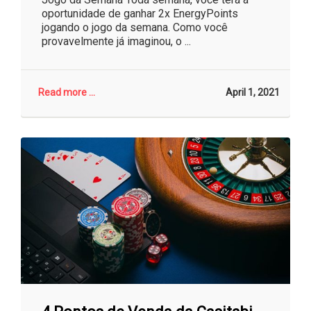
oportunidade de ganhar 2x EnergyPoints
jogando o jogo da semana. Como você
provavelmente já imaginou, o ...
Read more ...
April 1, 2021