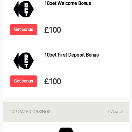
10bet Welcome Bonus
£100
Get bonus
10bet First Deposit Bonus
£100
Get bonus
TOP RATED CASINOS
»
View all