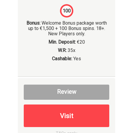
100
Bonus:
Welcome Bonus package worth
up to €1,500 + 100 Bonus spins. 18+.
New Players only.
Min. Deposit:
€20
W.R:
35x
Cashable:
Yes
Review
Visit