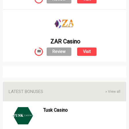
ZAR Casino
Review
Visit
88
LATEST BONUSES
»
View all
Tusk Casino