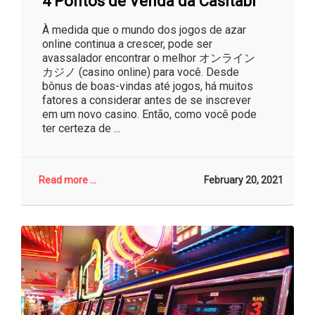
4 Pontos de Venda da Casitabi
À medida que o mundo dos jogos de azar
online continua a crescer, pode ser
avassalador encontrar o melhor オンライン
カジノ (casino online) para você. Desde
bônus de boas-vindas até jogos, há muitos
fatores a considerar antes de se inscrever
em um novo casino. Então, como você pode
ter certeza de ...
Read more ...
February 20, 2021