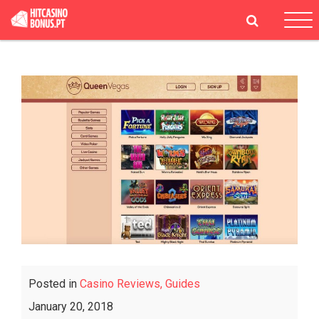
Tog
navi
Posted in
Casino Reviews,
Guides
January 20, 2018