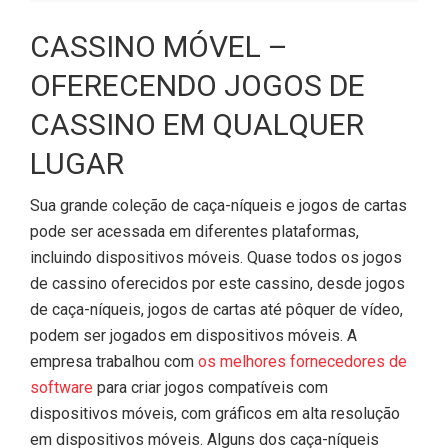
CASSINO MÓVEL –
OFERECENDO JOGOS DE
CASSINO EM QUALQUER
LUGAR
Sua grande coleção de caça-níqueis e jogos de cartas
pode ser acessada em diferentes plataformas,
incluindo dispositivos móveis. Quase todos os jogos
de cassino oferecidos por este cassino, desde jogos
de caça-níqueis, jogos de cartas até pôquer de vídeo,
podem ser jogados em dispositivos móveis. A
empresa trabalhou com
os melhores fornecedores de
software
para criar jogos compatíveis com
dispositivos móveis, com gráficos em alta resolução
em dispositivos móveis. Alguns dos caça-níqueis