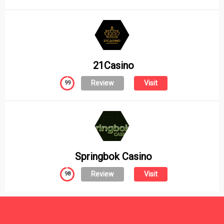
21Casino
Review
Visit
99
Springbok Casino
Review
Visit
98