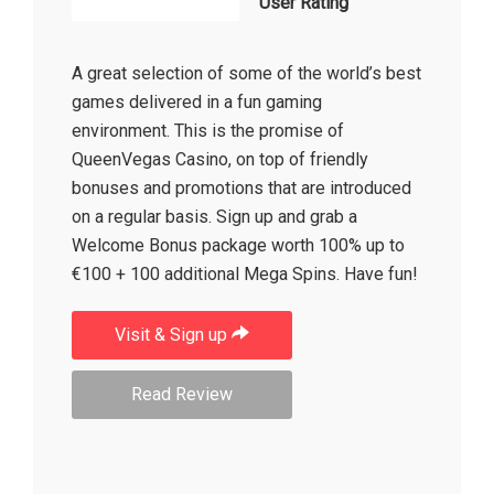
User Rating
A great selection of some of the world’s best
games delivered in a fun gaming
environment. This is the promise of
QueenVegas Casino, on top of friendly
bonuses and promotions that are introduced
on a regular basis. Sign up and grab a
Welcome Bonus package worth 100% up to
€100 + 100 additional Mega Spins. Have fun!
Visit & Sign up
Read Review