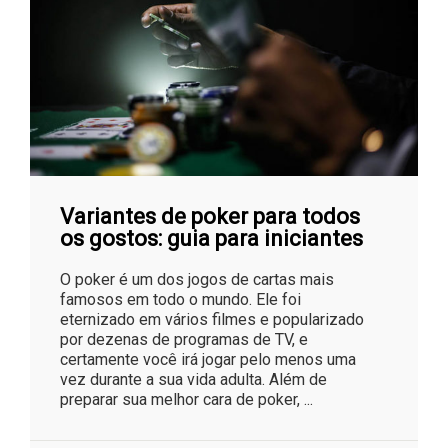
Variantes de poker para todos
os gostos: guia para iniciantes
O poker é um dos jogos de cartas mais
famosos em todo o mundo. Ele foi
eternizado em vários filmes e popularizado
por dezenas de programas de TV, e
certamente você irá jogar pelo menos uma
vez durante a sua vida adulta. Além de
preparar sua melhor cara de poker, ...