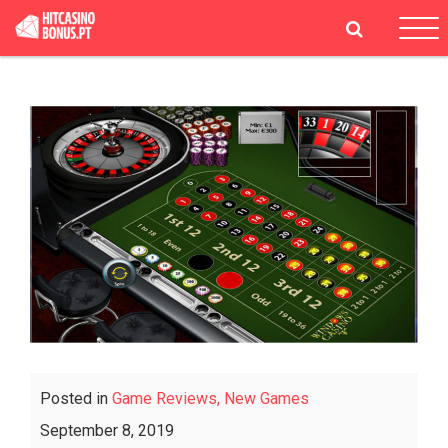
Tog
navi
Posted in
Game Reviews,
New Games
September 8, 2019