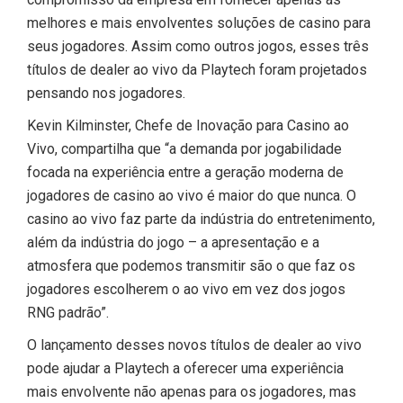
melhores e mais envolventes soluções de casino para
seus jogadores. Assim como outros jogos, esses três
títulos de dealer ao vivo da Playtech foram projetados
pensando nos jogadores.
Kevin Kilminster, Chefe de Inovação para Casino ao
Vivo, compartilha que “a demanda por jogabilidade
focada na experiência entre a geração moderna de
jogadores de casino ao vivo é maior do que nunca. O
casino ao vivo faz parte da indústria do entretenimento,
além da indústria do jogo – a apresentação e a
atmosfera que podemos transmitir são o que faz os
jogadores escolherem o ao vivo em vez dos jogos
RNG padrão”.
O lançamento desses novos títulos de dealer ao vivo
pode ajudar a Playtech a oferecer uma experiência
mais envolvente não apenas para os jogadores, mas