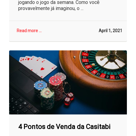
jogando o jogo da semana. Como você
provavelmente já imaginou, o ...
Read more ...
April 1, 2021
4 Pontos de Venda da Casitabi