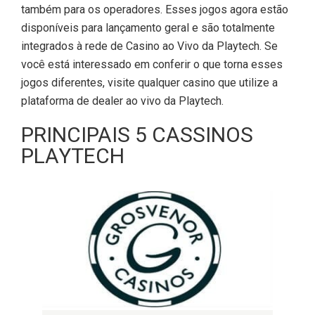
também para os operadores. Esses jogos agora estão
disponíveis para lançamento geral e são totalmente
integrados à rede de Casino ao Vivo da Playtech. Se
você está interessado em conferir o que torna esses
jogos diferentes, visite qualquer casino que utilize a
plataforma de dealer ao vivo da Playtech.
PRINCIPAIS 5 CASSINOS
PLAYTECH