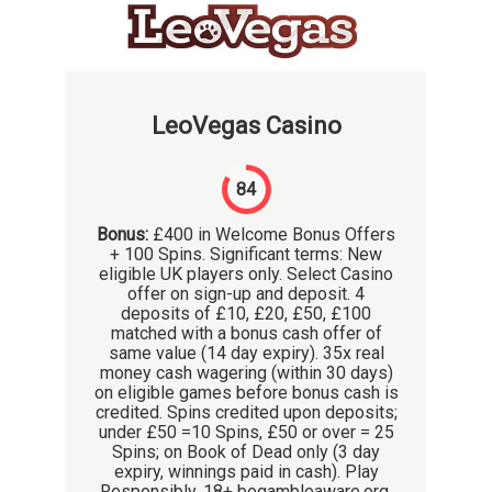
LeoVegas Casino
84
Bonus:
£400 in Welcome Bonus Offers
+ 100 Spins. Significant terms: New
eligible UK players only. Select Casino
offer on sign-up and deposit. 4
deposits of £10, £20, £50, £100
matched with a bonus cash offer of
same value (14 day expiry). 35x real
money cash wagering (within 30 days)
on eligible games before bonus cash is
credited. Spins credited upon deposits;
under £50 =10 Spins, £50 or over = 25
Spins; on Book of Dead only (3 day
expiry, winnings paid in cash). Play
Responsibly. 18+ begambleaware.org.