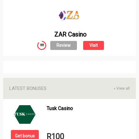
ZAR Casino
Review
Visit
88
LATEST BONUSES
»
View all
Tusk Casino
R100
Get bonus