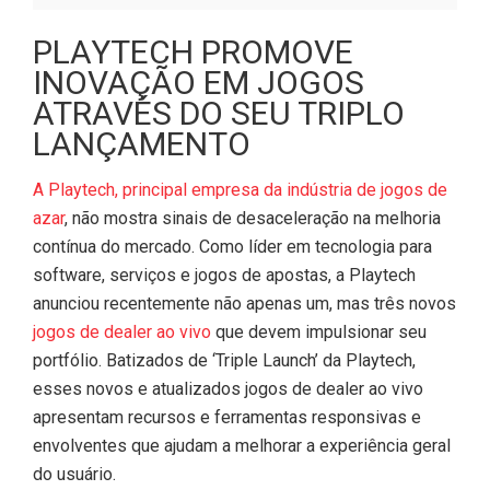
PLAYTECH PROMOVE
INOVAÇÃO EM JOGOS
ATRAVÉS DO SEU TRIPLO
LANÇAMENTO
A Playtech, principal empresa da indústria de jogos de
azar
, não mostra sinais de desaceleração na melhoria
contínua do mercado. Como líder em tecnologia para
software, serviços e jogos de apostas, a Playtech
anunciou recentemente não apenas um, mas três novos
jogos de dealer ao vivo
que devem impulsionar seu
portfólio. Batizados de ‘Triple Launch’ da Playtech,
esses novos e atualizados jogos de dealer ao vivo
apresentam recursos e ferramentas responsivas e
envolventes que ajudam a melhorar a experiência geral
do usuário.