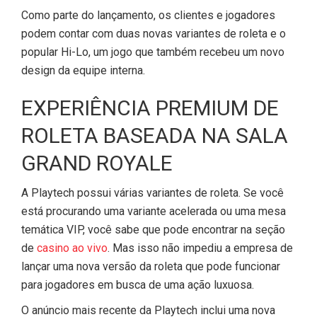
Como parte do lançamento, os clientes e jogadores
podem contar com duas novas variantes de roleta e o
popular Hi-Lo, um jogo que também recebeu um novo
design da equipe interna.
EXPERIÊNCIA PREMIUM DE
ROLETA BASEADA NA SALA
GRAND ROYALE
A Playtech possui várias variantes de roleta. Se você
está procurando uma variante acelerada ou uma mesa
temática VIP, você sabe que pode encontrar na seção
de
casino ao vivo
. Mas isso não impediu a empresa de
lançar uma nova versão da roleta que pode funcionar
para jogadores em busca de uma ação luxuosa.
O anúncio mais recente da Playtech inclui uma nova