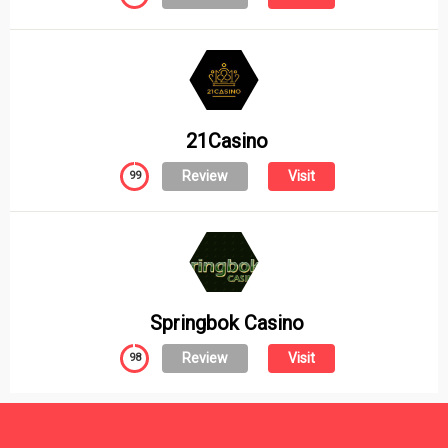
21Casino
Review
Visit
99
Springbok Casino
Review
Visit
98