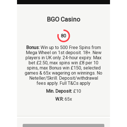
BGO Casino
80
Bonus:
Win up to 500 Free Spins from
Mega Wheel on 1st deposit. 18+. New
players in UK only. 24-hour expiry. Max
bet £2.50, max spins win £8 per 10
spins, max Bonus win £150, selected
games & 65x wagering on winnings. No
Neteller/Skrill. Deposit/withdrawal
fees apply. Full T&Cs apply
Min. Deposit:
£10
W.R:
65x