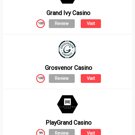
Grand Ivy Casino
Review
Visit
100
Grosvenor Casino
Review
Visit
100
PlayGrand Casino
Review
Visit
99