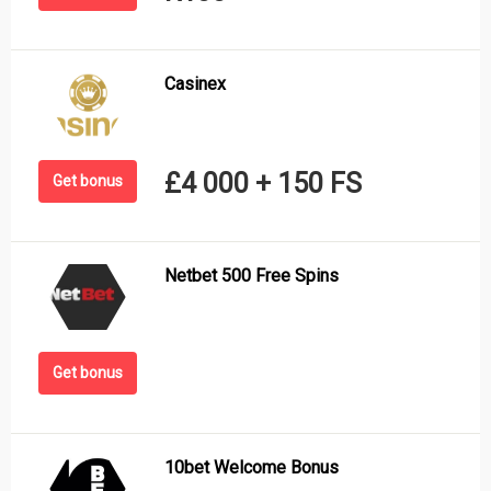
Casinex
£4 000 + 150 FS
Get bonus
Netbet 500 Free Spins
Get bonus
10bet Welcome Bonus