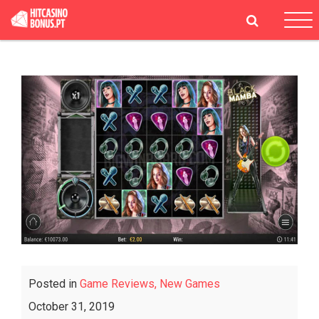
Tog
navi
Posted in
Game Reviews,
New Games
October 31, 2019