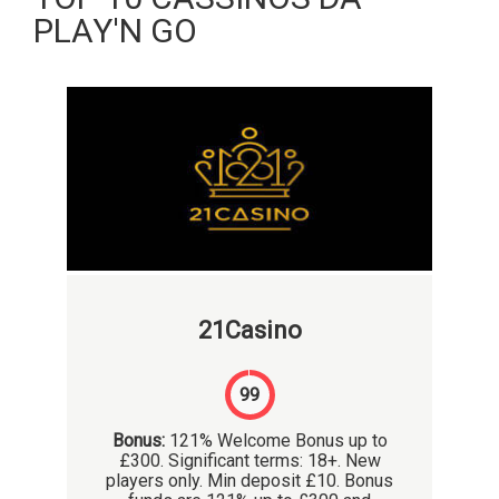
PLAY'N GO
21Casino
99
Bonus:
121% Welcome Bonus up to
£300. Significant terms: 18+. New
players only. Min deposit £10. Bonus