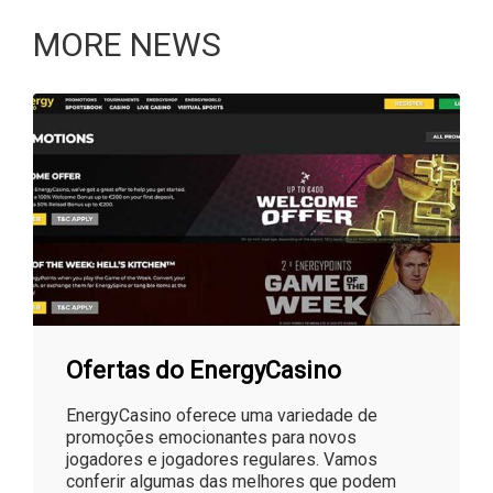
MORE NEWS
Ofertas do EnergyCasino
EnergyCasino oferece uma variedade de
promoções emocionantes para novos
jogadores e jogadores regulares. Vamos
conferir algumas das melhores que podem