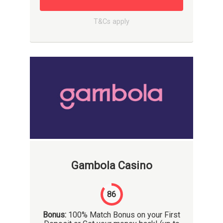
T&Cs apply
Gambola Casino
86
Bonus:
100% Match Bonus on your First