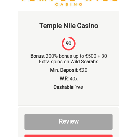
Temple Nile Casino
90
Bonus:
200% bonus up to €500 + 30
Extra spins on Wild Scarabs
Min. Deposit:
€20
W.R:
40x
Cashable:
Yes
Review