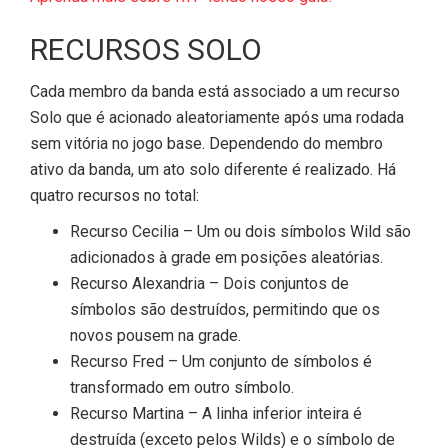
RECURSOS SOLO
Cada membro da banda está associado a um recurso
Solo que é acionado aleatoriamente após uma rodada
sem vitória no jogo base. Dependendo do membro
ativo da banda, um ato solo diferente é realizado. Há
quatro recursos no total:
Recurso Cecilia
– Um ou dois símbolos Wild são
adicionados à grade em posições aleatórias.
Recurso Alexandria
– Dois conjuntos de
símbolos são destruídos, permitindo que os
novos pousem na grade.
Recurso Fred
– Um conjunto de símbolos é
transformado em outro símbolo.
Recurso Martina
– A linha inferior inteira é
destruída (exceto pelos Wilds) e o símbolo de