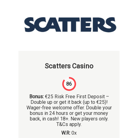
Scatters Casino
86
Bonus:
€25 Risk Free First Deposit –
Double up or get it back (up to €25)!
Wager-free welcome offer. Double your
bonus in 24 hours or get your money
back, in cash! 18+. New players only.
T&Cs apply.
W.R:
0x