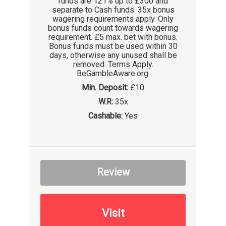
funds are 121% up to £300 and
separate to Cash funds. 35x bonus
wagering requirements apply. Only
bonus funds count towards wagering
requirement. £5 max. bet with bonus.
Bonus funds must be used within 30
days, otherwise any unused shall be
removed. Terms Apply.
BeGambleAware.org.
Min. Deposit:
£10
W.R:
35x
Cashable:
Yes
Review
Visit