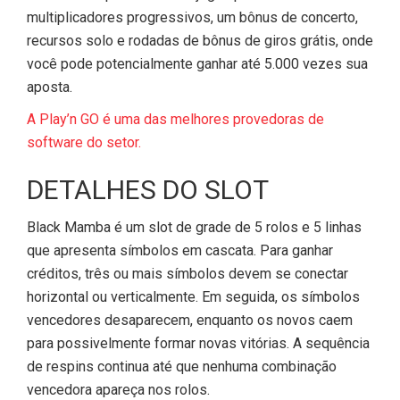
multiplicadores progressivos, um bônus de concerto,
recursos solo e rodadas de bônus de giros grátis, onde
você pode potencialmente ganhar até 5.000 vezes sua
aposta.
A Play’n GO é uma das melhores provedoras de
software do setor.
DETALHES DO SLOT
Black Mamba é um slot de grade de 5 rolos e 5 linhas
que apresenta símbolos em cascata. Para ganhar
créditos, três ou mais símbolos devem se conectar
horizontal ou verticalmente. Em seguida, os símbolos
vencedores desaparecem, enquanto os novos caem
para possivelmente formar novas vitórias. A sequência
de respins continua até que nenhuma combinação
vencedora apareça nos rolos.