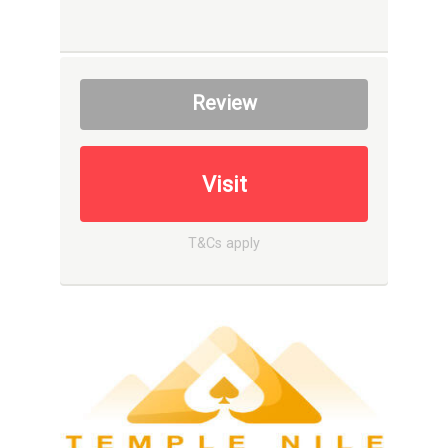
Review
Visit
T&Cs apply