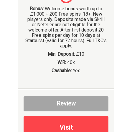
Bonus:
Welcome bonus worth up to
£1,000 + 200 Free spins. 18+. New
players only. Deposits made via Skrill
or Neteller are not eligible for the
welcome offer. After first deposit 20
Free spins per day for 10 days at
Starburst (valid for 72 hours). Full T&C's
apply.
Min. Deposit:
£10
W.R:
40x
Cashable:
Yes
Review
Visit