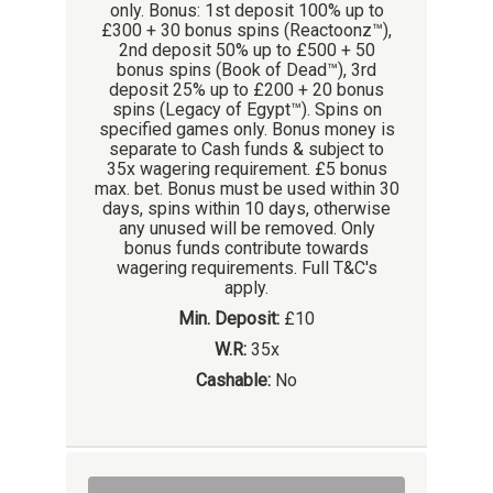
only. Bonus: 1st deposit 100% up to
£300 + 30 bonus spins (Reactoonz™),
2nd deposit 50% up to £500 + 50
bonus spins (Book of Dead™), 3rd
deposit 25% up to £200 + 20 bonus
spins (Legacy of Egypt™). Spins on
specified games only. Bonus money is
separate to Cash funds & subject to
35x wagering requirement. £5 bonus
max. bet. Bonus must be used within 30
days, spins within 10 days, otherwise
any unused will be removed. Only
bonus funds contribute towards
wagering requirements. Full T&C's
apply.
Min. Deposit:
£10
W.R:
35x
Cashable:
No