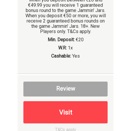
€49.99 you will receive 1 guaranteed
bonus round to the game Jammin' Jars.
When you deposit €50 or more, you will
receive 2 guaranteed bonus rounds on
the game Jammin' Jars. 18+. New
Players only. T&Cs apply.
Min. Deposit:
€20
W.R:
1x
Cashable:
Yes
Review
Visit
T&Cs apply