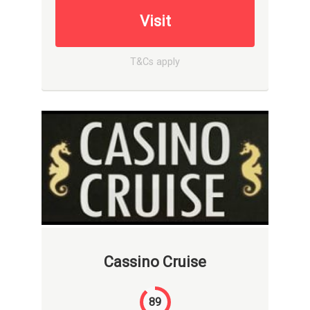
Visit
T&Cs apply
Cassino Cruise
89