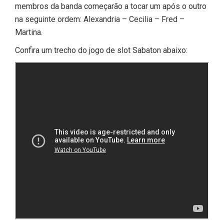
membros da banda começarão a tocar um após o outro
na seguinte ordem: Alexandria – Cecilia – Fred –
Martina.
Confira um trecho do jogo de slot Sabaton abaixo: