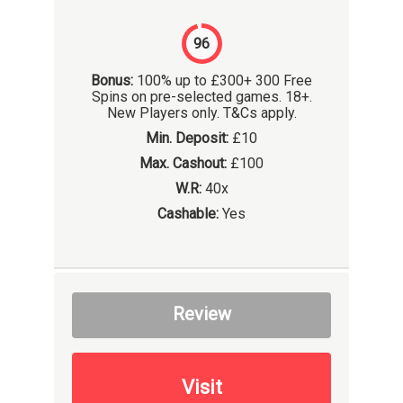
96
Bonus:
100% up to £300+ 300 Free
Spins on pre-selected games. 18+.
New Players only. T&Cs apply.
Min. Deposit:
£10
Max. Cashout:
£100
W.R:
40x
Cashable:
Yes
Review
Visit