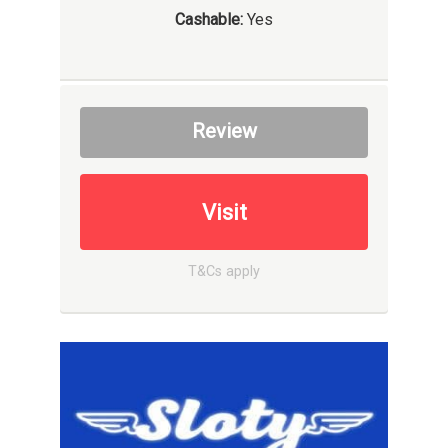
Cashable:
Yes
Review
Visit
T&Cs apply