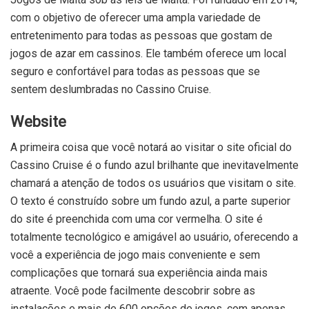
com o objetivo de oferecer uma ampla variedade de
entretenimento para todas as pessoas que gostam de
jogos de azar em cassinos. Ele também oferece um local
seguro e confortável para todas as pessoas que se
sentem deslumbradas no Cassino Cruise.
Website
A primeira coisa que você notará ao visitar o site oficial do
Cassino Cruise é o fundo azul brilhante que inevitavelmente
chamará a atenção de todos os usuários que visitam o site.
O texto é construído sobre um fundo azul, a parte superior
do site é preenchida com uma cor vermelha. O site é
totalmente tecnológico e amigável ao usuário, oferecendo a
você a experiência de jogo mais conveniente e sem
complicações que tornará sua experiência ainda mais
atraente. Você pode facilmente descobrir sobre as
instalações e mais de 600 opções de jogos, com apenas