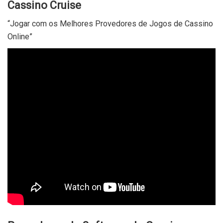
Cassino Cruise
“Jogar com os Melhores Provedores de Jogos de Cassino
Online”