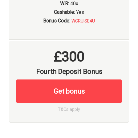
W.R:
40x
Cashable:
Yes
Bonus Code:
WCRUISE4U
£300
Fourth Deposit Bonus
Get bonus
T&Cs apply