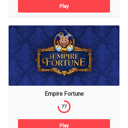
Play
Empire Fortune
77
Play