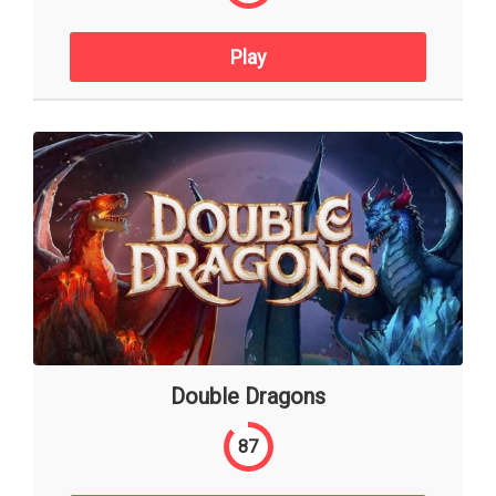
Play
Double Dragons
87