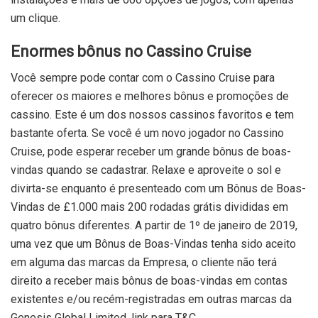
um clique.
Enormes bônus no Cassino Cruise
Você sempre pode contar com o Cassino Cruise para
oferecer os maiores e melhores bônus e promoções de
cassino. Este é um dos nossos cassinos favoritos e tem
bastante oferta. Se você é um novo jogador no Cassino
Cruise, pode esperar receber um grande bônus de boas-
vindas quando se cadastrar. Relaxe e aproveite o sol e
divirta-se enquanto é presenteado com um Bônus de Boas-
Vindas de £1.000 mais 200 rodadas grátis divididas em
quatro bônus diferentes. A partir de 1º de janeiro de 2019,
uma vez que um Bônus de Boas-Vindas tenha sido aceito
em alguma das marcas da Empresa, o cliente não terá
direito a receber mais bônus de boas-vindas em contas
existentes e/ou recém-registradas em outras marcas da
Genesis Global Limited, link para T&C.