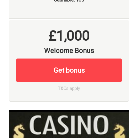
£1,000
Welcome Bonus
Get bonus
T&Cs apply