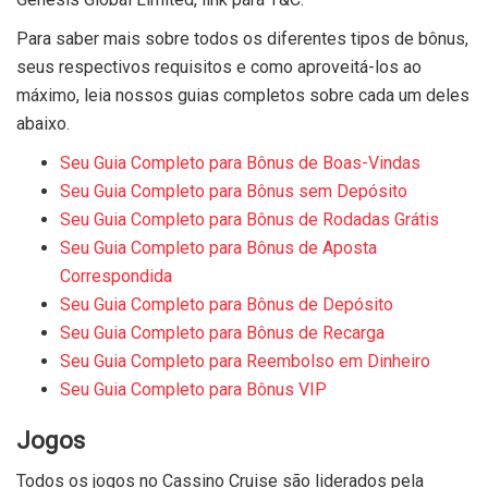
Para saber mais sobre todos os diferentes tipos de bônus,
seus respectivos requisitos e como aproveitá-los ao
máximo, leia nossos guias completos sobre cada um deles
abaixo.
Seu Guia Completo para Bônus de Boas-Vindas
Seu Guia Completo para Bônus sem Depósito
Seu Guia Completo para Bônus de Rodadas Grátis
Seu Guia Completo para Bônus de Aposta
Correspondida
Seu Guia Completo para Bônus de Depósito
Seu Guia Completo para Bônus de Recarga
Seu Guia Completo para Reembolso em Dinheiro
Seu Guia Completo para Bônus VIP
Jogos
Todos os jogos no Cassino Cruise são liderados pela