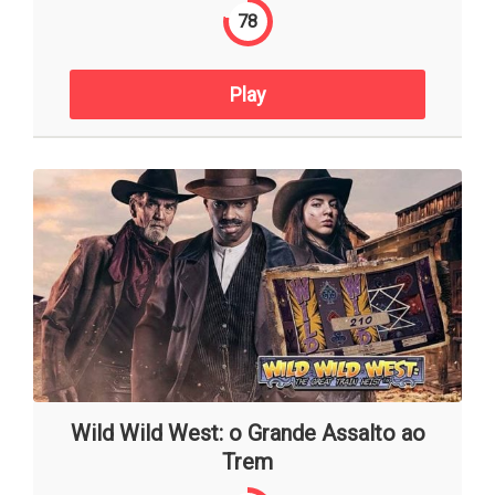
78
Play
Wild Wild West: o Grande Assalto ao
Trem