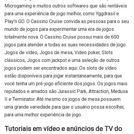
Microgaming e muitos outros softwares que são rentáveis
para uma experiência de jogo melhor, como Yggdrasil e
Play’n GO. O Cassino Cruise convida as pessoas para o seu
mundo de jogos para experimentar uma era de jogos
totalmente nova. O Cassino Cruise possui mais de 600
jogos para atender a todas as suas necessidades de jogo.
Jogos de vídeo, Jogos de mesa, Video poker, Slots
clássicos, Jogos com jackpot e uma seleção de outros
jogos podem ser encontrados aqui. Os slots de vídeo
estão disponíveis para jogar instantaneamente, para que
você tenha um pré-jogo eficiente dos jogos. Os jogos mais
reputados e amados são Jurassic Park, Attraction, Medusa
II e Terminator. Até mesmo os jogos de mesa possuem
uma grande variedade para que o usuário possa escolher,
para uma melhor experiência de jogo.
Tutoriais em vídeo e anúncios de TV do