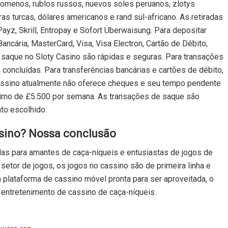
 romenos, rublos russos, nuevos soles peruanos, zlotys
as turcas, dólares americanos e rand sul-africano. As retiradas
ayz, Skrill, Entropay e Sofort Überwaisung. Para depositar
ncária, MasterCard, Visa, Visa Electron, Cartão de Débito,
e saque no Sloty Casino são rápidas e seguras. Para transações
m concluídas. Para transferências bancárias e cartões de débito,
O cassino atualmente não oferece cheques e seu tempo pendente
ximo de £5.500 por semana. As transações de saque são
to escolhido.
asino? Nossa conclusão
das para amantes de caça-níqueis e entusiastas de jogos de
etor de jogos, os jogos no cassino são de primeira linha e
plataforma de cassino móvel pronta para ser aproveitada, o
 entretenimento de cassino de caça-níqueis.