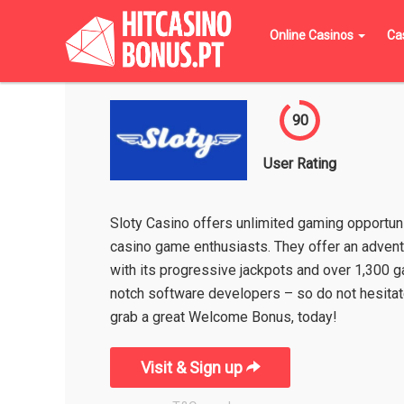
Online Casinos
Ca
90
User Rating
Sloty Casino offers unlimited gaming opportuni
casino game enthusiasts. They offer an adven
with its progressive jackpots and over 1,300 
notch software developers – so do not hesitat
grab a great Welcome Bonus, today!
Visit & Sign up