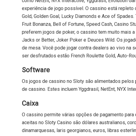
como NetEnt, NYX Interactive, Yggdrasil, Evolution G
experiência de jogo possível. O cassino está repleto 
Gold, Golden Goal, Lucky Diamonds e Ace of Spades. 
Fruit Bonanza, Bell of Fortune, Speed Cash, Casino S
preferem jogos de poker, o cassino tem muito mais a
Jacks or Better, Joker Poker e Deuces Wild. Os joga
de mesa. Você pode jogar contra dealers ao vivo na s
ser desfrutados estão French Roulette Gold, Auto-Roul
Software
Os jogos de cassino no Sloty são alimentados pelos 
de cassino. Estes incluem Yggdrasil, NetEnt, NYX Inte
Caixa
O cassino permite várias opções de pagamento para 
aceitas no Sloty Casino são dólares australianos, co
dinamarquesas, laris georgianos, euros, libras esterli