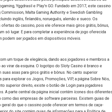
ogaming, Yggdrasil e Play’n GO. Fundado em 2017, este cassino
ng Commission, Malta Gaming Authority e Swedish Gambling
cluindo inglês, finlandês, norueguês, alemão e sueco. Os
ofertas do cassino, pois ele oferece mais giros grátis, bônus,
m só lugar. E para completar a experiência de jogo oferecida
ém podem ser jogados em dispositivos móveis.
e com um toque de elegância, dando aos jogadores e membros a
o virar da esquina. O logotipo do Sloty Casino é branco e
suas asas para giros grátis e bônus. No canto superior
s para explorar os Jogos, Promoções, VIP, a página Sobre Nós,
 superior direito, existe o botão de Login para jogadores
. A parte central da página inicial contém ícones dos diferente
 como das empresas de software parceiras. Existem guias de
o geral do que o cassino pode oferecer em termos de caça-
erior do site contém guias de informações para a Política de