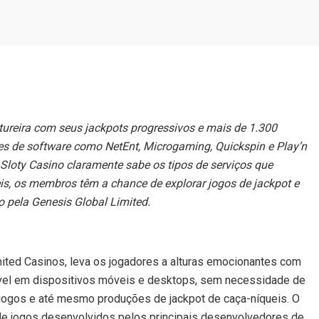
tureira com seus jackpots progressivos e mais de 1.300
es de software como NetEnt, Microgaming, Quickspin e Play’n
Sloty Casino claramente sabe os tipos de serviços que
s, os membros têm a chance de explorar jogos de jackpot e
 pela Genesis Global Limited.
mited Casinos, leva os jogadores a alturas emocionantes com
ável em dispositivos móveis e desktops, sem necessidade de
 jogos e até mesmo produções de jackpot de caça-níqueis. O
 de jogos desenvolvidos pelos principais desenvolvedores de