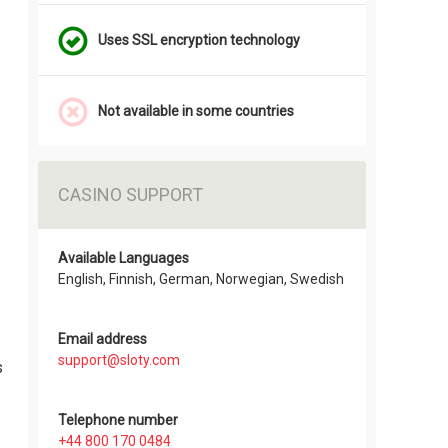
Uses SSL encryption technology
Not available in some countries
CASINO SUPPORT
Available Languages
English, Finnish, German, Norwegian, Swedish
Email address
support@sloty.com
s
Telephone number
+44 800 170 0484