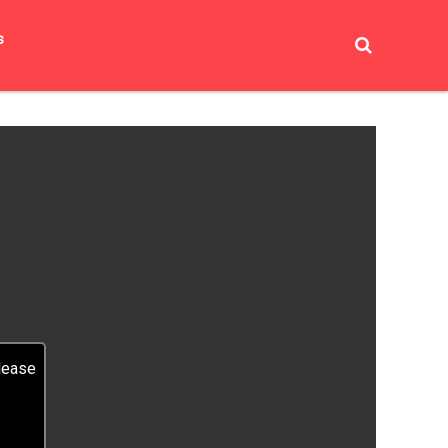
s
lease