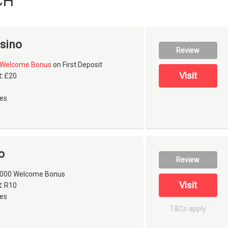
CH
sino
Review
Welcome Bonus
on First Deposit
Visit
t:
£20
es
o
Review
'000 Welcome Bonus
Visit
t:
R10
es
T&Cs apply