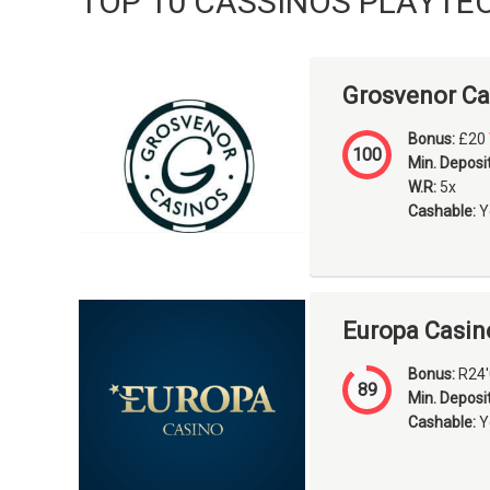
TOP 10 CASSINOS PLAYTE
Grosvenor Ca
Bonus:
£20
100
Min. Deposi
W.R:
5x
Cashable:
Y
Europa Casin
Bonus:
R24
89
Min. Deposi
Cashable:
Y