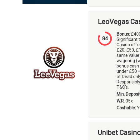
LeoVegas Ca
Bonus:
£400
84
Significant 
Casino offe
£20, £50, £
same value 
wagering (w
bonus cash 
under £50 =
of Dead only
Responsibly
T&C’s.
Min. Deposi
W.R:
35x
Cashable:
Y
Unibet Casin