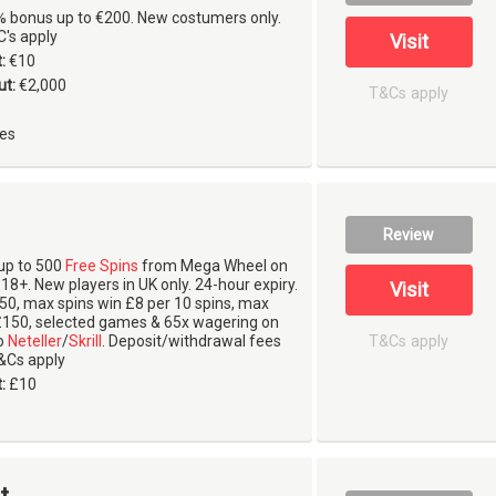
 bonus up to €200. New costumers only.
C's apply
Visit
t:
€10
ut:
€2,000
T&Cs apply
es
Review
up to 500
Free Spins
from Mega Wheel on
 18+. New players in UK only. 24-hour expiry.
Visit
50, max spins win £8 per 10 spins, max
£150, selected games & 65x wagering on
No
Neteller
/
Skrill
. Deposit/withdrawal fees
T&Cs apply
T&Cs apply
t:
£10