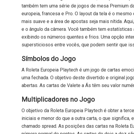
também tem uma série de jogos de mesa Premium d
europeia, francesa e Pro. O layout da tela é o mesmo
mais suave e a área de apostas seja mais nítida. Aqui
e o ângulo da câmera. Você também tem estatísticas 
exibindo os números quentes e frios. Uma opção inter
supersticiosos entre vocês, que podem sentir que is
Símbolos do Jogo
A Roleta Europeia Playtech é um jogo de cartas emoci
uma fechada. O objetivo deste divertido e original jog
abertas. As cartas de Valete a Ás têm seu valor numér
Multiplicadores no Jogo
O objetivo da Roleta Europeia Playtech é obter a terc
iniciais e menor do que a outra carta, o que significa
chamado spread. As posições das cartas na Roleta E
número normal de pontos. As cartas de dois a dez sã