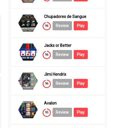
Chupadores de Sangue
Review
Play
96
Jacks or Better
Review
Play
96
Jimi Hendrix
Review
Play
96
Avalon
Review
Play
95