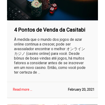
4 Pontos de Venda da Casitabi
À medida que o mundo dos jogos de azar
online continua a crescer, pode ser
avassalador encontrar o melhor オンライン
カジノ (casino online) para você. Desde
bônus de boas-vindas até jogos, há muitos
fatores a considerar antes de se inscrever
em um novo casino. Então, como você pode
ter certeza de ...
Read more ...
February 20, 2021