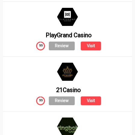
PlayGrand Casino
Review
Visit
99
21Casino
Review
Visit
99