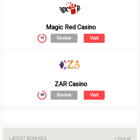
Magic Red Casino
Review
Visit
95
ZAR Casino
Review
Visit
88
LATEST BONUSES
»
View all