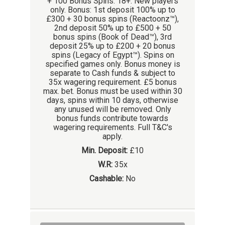
+ 100 Bonus Spins. 18+. New players
only. Bonus: 1st deposit 100% up to
£300 + 30 bonus spins (Reactoonz™),
2nd deposit 50% up to £500 + 50
bonus spins (Book of Dead™), 3rd
deposit 25% up to £200 + 20 bonus
spins (Legacy of Egypt™). Spins on
specified games only. Bonus money is
separate to Cash funds & subject to
35x wagering requirement. £5 bonus
max. bet. Bonus must be used within 30
days, spins within 10 days, otherwise
any unused will be removed. Only
bonus funds contribute towards
wagering requirements. Full T&C's
apply.
Min. Deposit:
£10
W.R:
35x
Cashable:
No