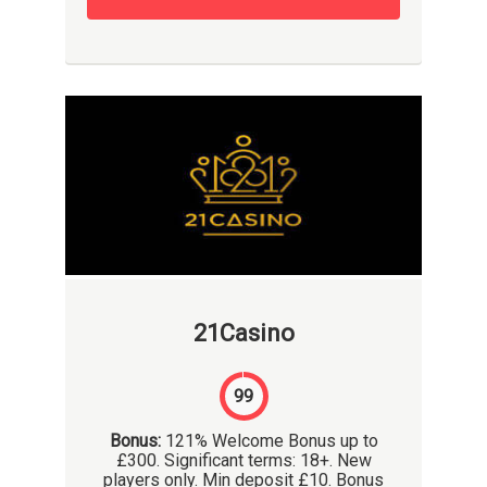
21Casino
99
Bonus:
121% Welcome Bonus up to
£300. Significant terms: 18+. New
players only. Min deposit £10. Bonus