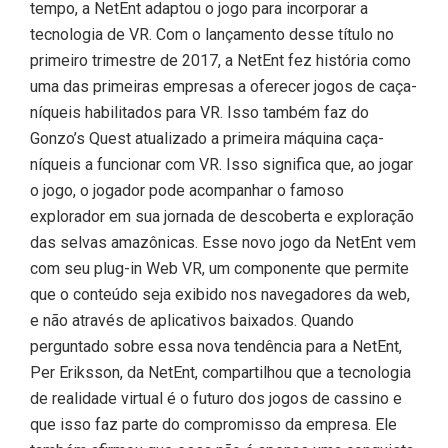
tempo, a NetEnt adaptou o jogo para incorporar a
tecnologia de VR. Com o lançamento desse título no
primeiro trimestre de 2017, a NetEnt fez história como
uma das primeiras empresas a oferecer jogos de caça-
níqueis habilitados para VR. Isso também faz do
Gonzo’s Quest atualizado a primeira máquina caça-
níqueis a funcionar com VR. Isso significa que, ao jogar
o jogo, o jogador pode acompanhar o famoso
explorador em sua jornada de descoberta e exploração
das selvas amazônicas. Esse novo jogo da NetEnt vem
com seu plug-in Web VR, um componente que permite
que o conteúdo seja exibido nos navegadores da web,
e não através de aplicativos baixados. Quando
perguntado sobre essa nova tendência para a NetEnt,
Per Eriksson, da NetEnt, compartilhou que a tecnologia
de realidade virtual é o futuro dos jogos de cassino e
que isso faz parte do compromisso da empresa. Ele