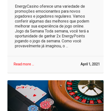
EnergyCasino oferece uma variedade de
promoções emocionantes para novos
jogadores e jogadores regulares. Vamos
conferir algumas das melhores que podem
melhorar sua experiência de jogo online.
Jogo da Semana Toda semana, você terá a
oportunidade de ganhar 2x EnergyPoints
jogando o jogo da semana. Como você
provavelmente já imaginou, o ...
Read more ...
April 1, 2021