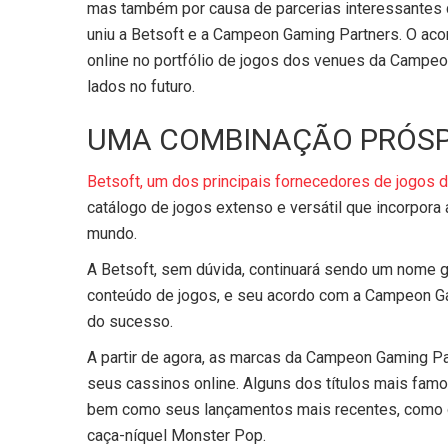
mas também por causa de parcerias interessantes
uniu a Betsoft e a Campeon Gaming Partners. O acor
online no portfólio de jogos dos venues da Campe
lados no futuro.
UMA COMBINAÇÃO PRÓSP
Betsoft, um dos principais fornecedores de jogos
catálogo de jogos extenso e versátil que incorpo
mundo.
A Betsoft, sem dúvida, continuará sendo um nome 
conteúdo de jogos, e seu acordo com a Campeon Ga
do sucesso.
A partir de agora, as marcas da Campeon Gaming Pa
seus cassinos online. Alguns dos títulos mais famo
bem como seus lançamentos mais recentes, como o 
caça-níquel Monster Pop.