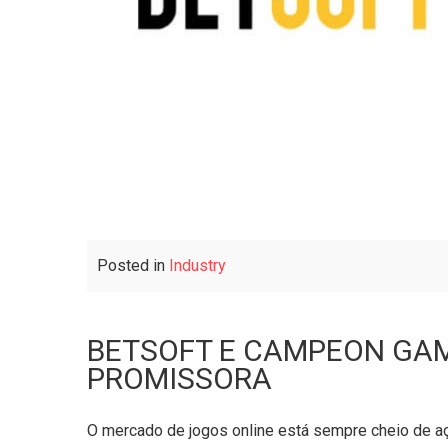
Posted in
Industry
BETSOFT E CAMPEON GAM
PROMISSORA
O mercado de jogos online está sempre cheio de aç