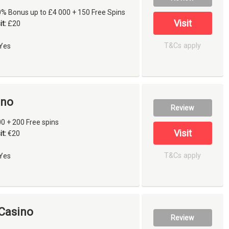
% Bonus up to £4 000 + 150 Free Spins
Visit
it:
£20
T&Cs apply
Yes
ino
Review
0 + 200 Free spins
Visit
it:
€20
T&Cs apply
Yes
 Casino
Review