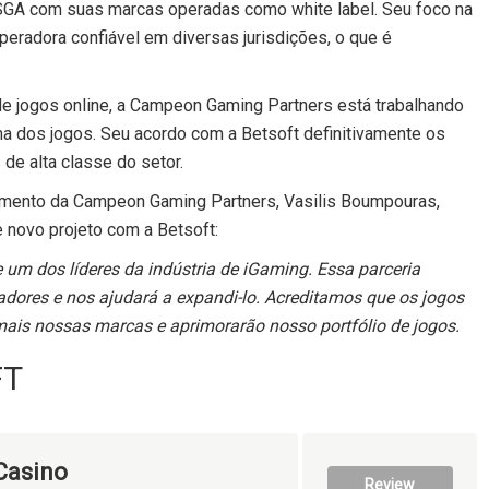
SGA com suas marcas operadas como white label. Seu foco na
eradora confiável em diversas jurisdições, o que é
e jogos online, a Campeon Gaming Partners está trabalhando
ma dos jogos. Seu acordo com a Betsoft definitivamente os
e alta classe do setor.
amento da Campeon Gaming Partners, Vasilis Boumpouras,
 novo projeto com a Betsoft:
um dos líderes da indústria de iGaming. Essa parceria
adores e nos ajudará a expandi-lo. Acreditamos que os jogos
 mais nossas marcas e aprimorarão nosso portfólio de jogos.
FT
Casino
Review