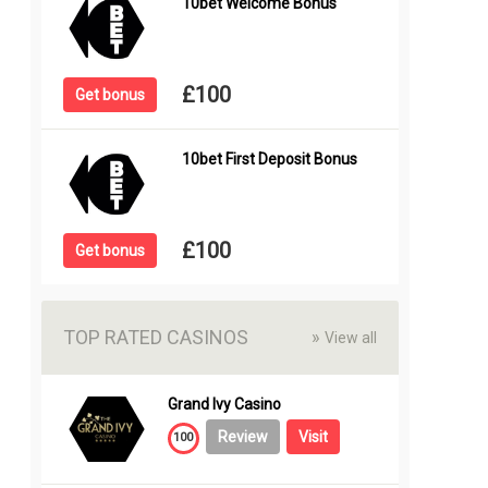
10bet Welcome Bonus
£100
Get bonus
10bet First Deposit Bonus
£100
Get bonus
TOP RATED CASINOS
»
View all
Grand Ivy Casino
Review
Visit
100