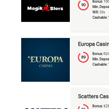
Bonus:
100
90
Min. Depos
W.R:
33x
Cashable:
Europa Casi
Bonus:
R2
89
Min. Depos
Cashable:
Scatters Cas
Bonus:
€25