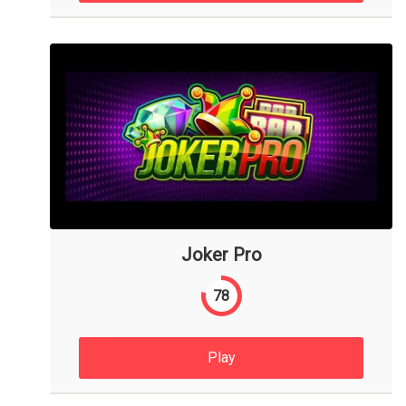
Joker Pro
78
Play