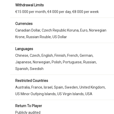
Withdrawal Limits
€15 000 per month
,
€4 000 per day
,
€8 000 per week
Currencies
Canadian Dollar
,
Czech Republic Koruna
,
Euro
,
Norwegian
Krone
,
Russian Rouble
,
US Dollar
Languages
Chinese
,
Czech
,
English
,
Finnish
,
French
,
German
,
Japanese
,
Norwegian
,
Polish
,
Portuguese
,
Russian
,
Spanish
,
Swedish
Restricted Countries
Australia
,
France
,
Israel
,
Spain
,
Sweden
,
United Kingdom
,
US Minor Outlying Islands
,
US Virgin Islands
,
USA
Return To Player
Publicly audited