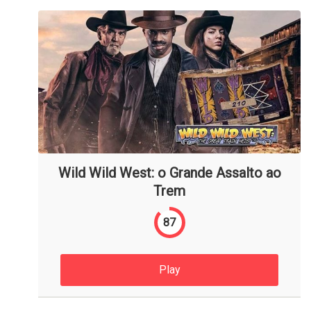
Wild Wild West: o Grande Assalto ao
Trem
87
Play