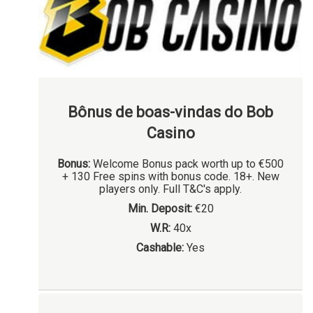
Bônus de boas-vindas do Bob
Casino
Bonus:
Welcome Bonus pack worth up to €500
+ 130 Free spins with bonus code. 18+. New
players only. Full T&C's apply.
Min. Deposit:
€20
W.R:
40x
Cashable:
Yes