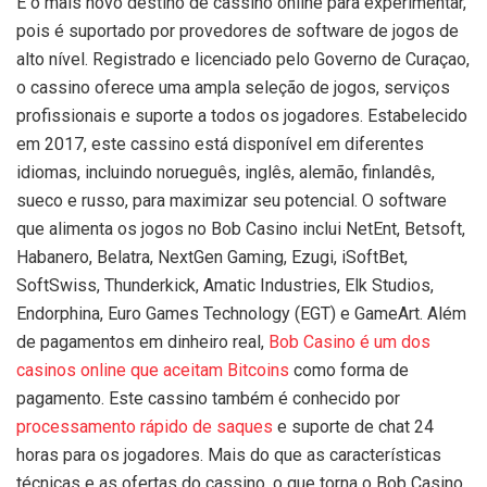
É o mais novo destino de cassino online para experimentar,
pois é suportado por provedores de software de jogos de
alto nível. Registrado e licenciado pelo Governo de Curaçao,
o cassino oferece uma ampla seleção de jogos, serviços
profissionais e suporte a todos os jogadores. Estabelecido
em 2017, este cassino está disponível em diferentes
idiomas, incluindo norueguês, inglês, alemão, finlandês,
sueco e russo, para maximizar seu potencial. O software
que alimenta os jogos no Bob Casino inclui NetEnt, Betsoft,
Habanero, Belatra, NextGen Gaming, Ezugi, iSoftBet,
SoftSwiss, Thunderkick, Amatic Industries, Elk Studios,
Endorphina, Euro Games Technology (EGT) e GameArt. Além
de pagamentos em dinheiro real,
Bob Casino é um dos
casinos online que aceitam Bitcoins
como forma de
pagamento. Este cassino também é conhecido por
processamento rápido de saques
e suporte de chat 24
horas para os jogadores. Mais do que as características
técnicas e as ofertas do cassino, o que torna o Bob Casino