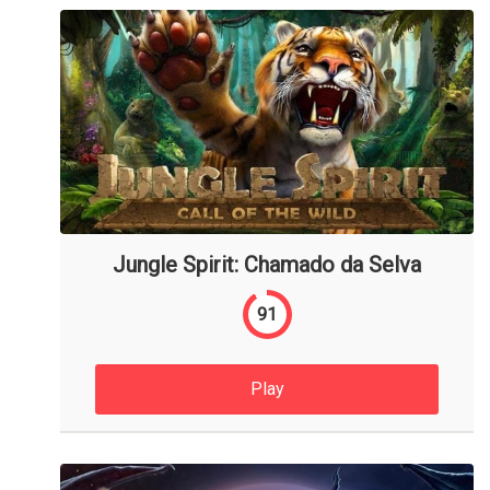
Jungle Spirit: Chamado da Selva
91
Play