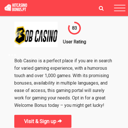
Tog
navi
83
User Rating
Bob Casino is a perfect place if you are in search
for varied gaming experience, with a humorous
touch and over 1,000 games. With its promising
bonuses, availability in multiple languages, and
ease of access, this gaming portal will surely
work for gaming your needs. Opt in for a great
Welcome Bonus today – you might get lucky!
Visit & Sign up