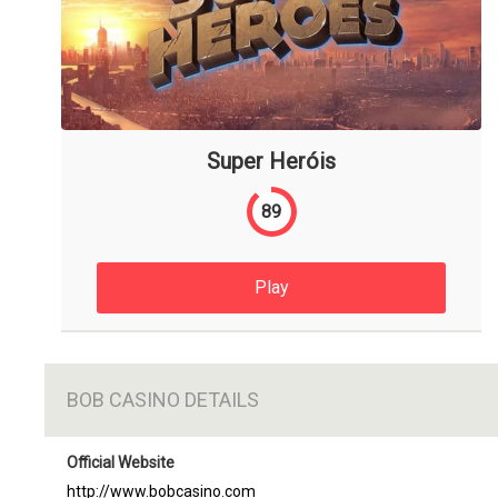
Super Heróis
89
Play
BOB CASINO DETAILS
Official Website
http://www.bobcasino.com