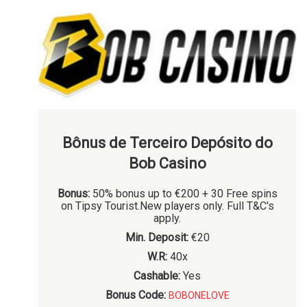
Bônus de Terceiro Depósito do
Bob Casino
Bonus:
50% bonus up to €200 + 30 Free spins
on Tipsy Tourist.New players only. Full T&C's
apply.
Min. Deposit:
€20
W.R:
40x
Cashable:
Yes
Bonus Code:
BOBONELOVE