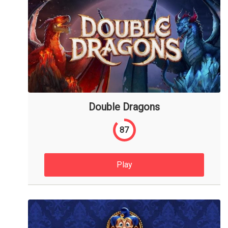
Double Dragons
87
Play