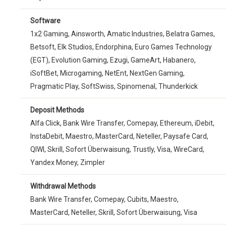
Software
1x2 Gaming
,
Ainsworth
,
Amatic Industries
,
Belatra Games
,
Betsoft
,
Elk Studios
,
Endorphina
,
Euro Games Technology
(EGT)
,
Evolution Gaming
,
Ezugi
,
GameArt
,
Habanero
,
iSoftBet
,
Microgaming
,
NetEnt
,
NextGen Gaming
,
Pragmatic Play
,
SoftSwiss
,
Spinomenal
,
Thunderkick
Deposit Methods
Alfa Click
,
Bank Wire Transfer
,
Comepay
,
Ethereum
,
iDebit
,
InstaDebit
,
Maestro
,
MasterCard
,
Neteller
,
Paysafe Card
,
QIWI
,
Skrill
,
Sofort Überwaisung
,
Trustly
,
Visa
,
WireCard
,
Yandex Money
,
Zimpler
Withdrawal Methods
Bank Wire Transfer
,
Comepay
,
Cubits
,
Maestro
,
MasterCard
,
Neteller
,
Skrill
,
Sofort Überwaisung
,
Visa