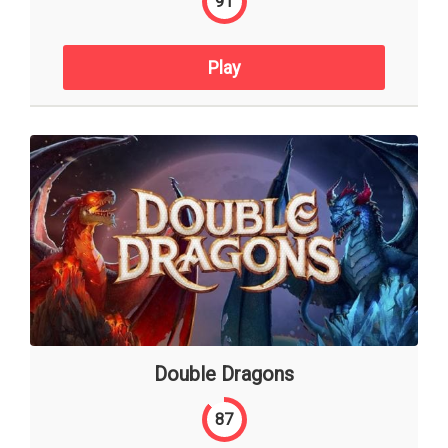
91
Play
Double Dragons
87