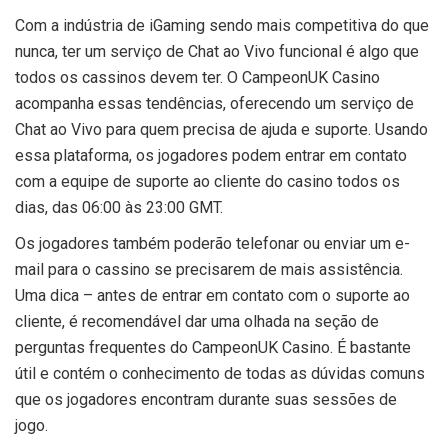
Com a indústria de iGaming sendo mais competitiva do que
nunca, ter um serviço de Chat ao Vivo funcional é algo que
todos os cassinos devem ter. O CampeonUK Casino
acompanha essas tendências, oferecendo um serviço de
Chat ao Vivo para quem precisa de ajuda e suporte. Usando
essa plataforma, os jogadores podem entrar em contato
com a equipe de suporte ao cliente do casino todos os
dias, das 06:00 às 23:00 GMT.
Os jogadores também poderão telefonar ou enviar um e-
mail para o cassino se precisarem de mais assistência.
Uma dica – antes de entrar em contato com o suporte ao
cliente, é recomendável dar uma olhada na seção de
perguntas frequentes do CampeonUK Casino. É bastante
útil e contém o conhecimento de todas as dúvidas comuns
que os jogadores encontram durante suas sessões de
jogo.