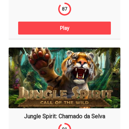
87
Play
Jungle Spirit: Chamado da Selva