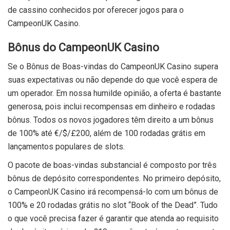
de cassino conhecidos por oferecer jogos para o
CampeonUK Casino.
Bônus do CampeonUK Casino
Se o Bônus de Boas-vindas do CampeonUK Casino supera
suas expectativas ou não depende do que você espera de
um operador. Em nossa humilde opinião, a oferta é bastante
generosa, pois inclui recompensas em dinheiro e rodadas
bônus. Todos os novos jogadores têm direito a um bônus
de 100% até €/$/£200, além de 100 rodadas grátis em
lançamentos populares de slots.
O pacote de boas-vindas substancial é composto por três
bônus de depósito correspondentes. No primeiro depósito,
o CampeonUK Casino irá recompensá-lo com um bônus de
100% e 20 rodadas grátis no slot “Book of the Dead”. Tudo
o que você precisa fazer é garantir que atenda ao requisito