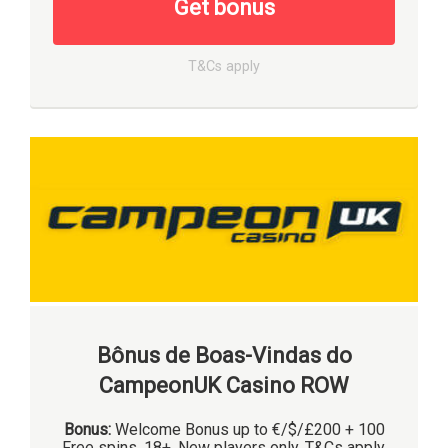
Get bonus
T&Cs apply
Bônus de Boas-Vindas do
CampeonUK Casino ROW
Bonus:
Welcome Bonus up to €/$/£200 + 100
Free spins. 18+. New players only. T&Cs apply.