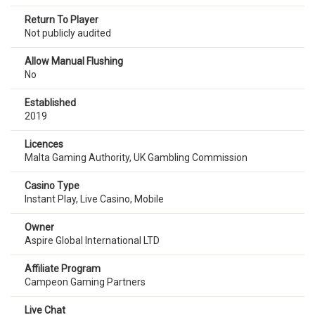
Return To Player
Not publicly audited
Allow Manual Flushing
No
Established
2019
Licences
Malta Gaming Authority
,
UK Gambling Commission
Casino Type
Instant Play
,
Live Casino
,
Mobile
Owner
Aspire Global International LTD
Affiliate Program
Campeon Gaming Partners
Live Chat