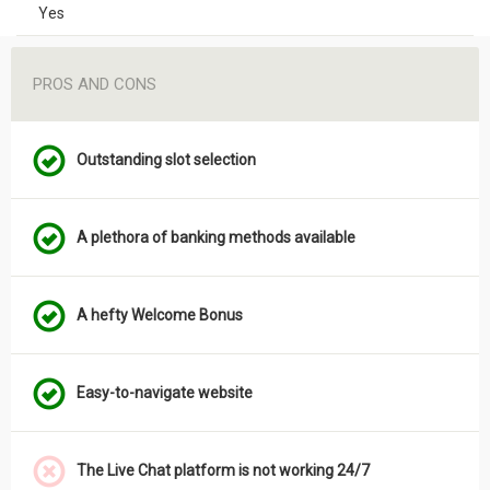
Yes
PROS AND CONS
Outstanding slot selection
A plethora of banking methods available
A hefty Welcome Bonus
Easy-to-navigate website
The Live Chat platform is not working 24/7