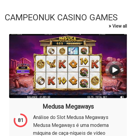
CAMPEONUK CASINO GAMES
»
View all
Medusa Megaways
Análise do Slot Medusa Megaways
81
Medusa Megaways é uma moderna
máquina de caça-níqueis de vídeo