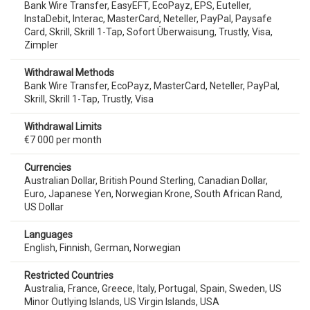
Bank Wire Transfer
,
EasyEFT
,
EcoPayz
,
EPS
,
Euteller
,
InstaDebit
,
Interac
,
MasterCard
,
Neteller
,
PayPal
,
Paysafe
Card
,
Skrill
,
Skrill 1-Tap
,
Sofort Überwaisung
,
Trustly
,
Visa
,
Zimpler
Withdrawal Methods
Bank Wire Transfer
,
EcoPayz
,
MasterCard
,
Neteller
,
PayPal
,
Skrill
,
Skrill 1-Tap
,
Trustly
,
Visa
Withdrawal Limits
€7 000 per month
Currencies
Australian Dollar
,
British Pound Sterling
,
Canadian Dollar
,
Euro
,
Japanese Yen
,
Norwegian Krone
,
South African Rand
,
US Dollar
Languages
English
,
Finnish
,
German
,
Norwegian
Restricted Countries
Australia
,
France
,
Greece
,
Italy
,
Portugal
,
Spain
,
Sweden
,
US
Minor Outlying Islands
,
US Virgin Islands
,
USA