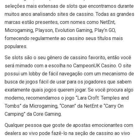
seleções mais extensas de slots que encontramos durante
muitos anos analisando sites de cassino. Todas as grandes
marcas estão presentes, com nomes como NetEnt,
Microgaming, Playson, Evolution Gaming, Play’n GO,
fornecendo regularmente ao cassino seus títulos mais
populares.
Se slots são o seu gênero de cassino favorito, então você
será mimado com a escolha no CampeonUK Casino. O site
possui um lobby de fácil navegação com um mecanismo de
busca de jogos fácil de usar para os jogadores que sabem
exatamente quais jogos querem jogar. Se você procura algo
moderno, recomendamos o jogo “Lara Croft: Temples and
Tombs” da Microgaming, “Conan” da NetEnt e “Carry On
Camping” da Core Gaming.
Qualquer pessoa que goste de apostas emocionantes com
dealers ao vivo pode fazê-lo na seção de cassino ao vivo