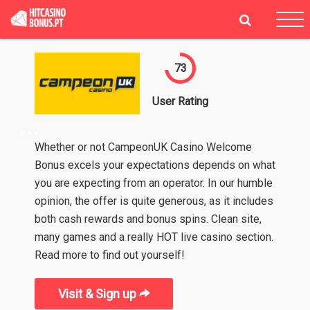
Tog
navi
73
User Rating
Whether or not CampeonUK Casino Welcome
Bonus excels your expectations depends on what
you are expecting from an operator. In our humble
opinion, the offer is quite generous, as it includes
both cash rewards and bonus spins. Clean site,
many games and a really HOT live casino section.
Read more to find out yourself!
Visit & Sign up