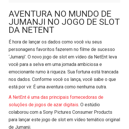
AVENTURA NO MUNDO DE
JUMANJI NO JOGO DE SLOT
DA NETENT
É hora de lançar os dados como você viu seus
personagens favoritos fazerem no filme de sucesso
‘Jumanji’. O novo jogo de slot em vídeo da NetEnt leva
você para a selva em uma jornada ambiciosa e
emocionante rumo à riqueza. Sua fortuna está trancada
nos dados. Conforme você os lança, você sabe o que
está por vir. É uma aventura como nenhuma outra.
A NetEnt é uma das principais fornecedoras de
soluções de jogos de azar digitais
. O estúdio
colaborou com a Sony Pictures Consumer Products
para lançar este jogo de slot em vídeo temático original
de Jumanji.