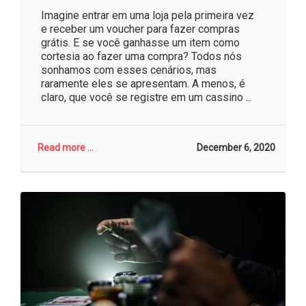
Imagine entrar em uma loja pela primeira vez
e receber um voucher para fazer compras
grátis. E se você ganhasse um item como
cortesia ao fazer uma compra? Todos nós
sonhamos com esses cenários, mas
raramente eles se apresentam. A menos, é
claro, que você se registre em um cassino ...
Read more ...
December 6, 2020