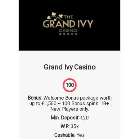
Grand Ivy Casino
100
Bonus:
Welcome Bonus package worth
up to €1,500 + 100 Bonus spins. 18+.
New Players only.
Min. Deposit:
€20
W.R:
35x
Cashable:
Yes