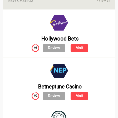
NEW CASINOS
»
View all
Hollywood Bets
Review
Visit
98
Betneptune Casino
Review
Visit
92