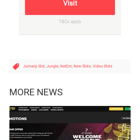
Visit
T&Cs apply
Jumanji Slot,
Jungle,
NetEnt,
New Slots,
Video Slots
MORE NEWS