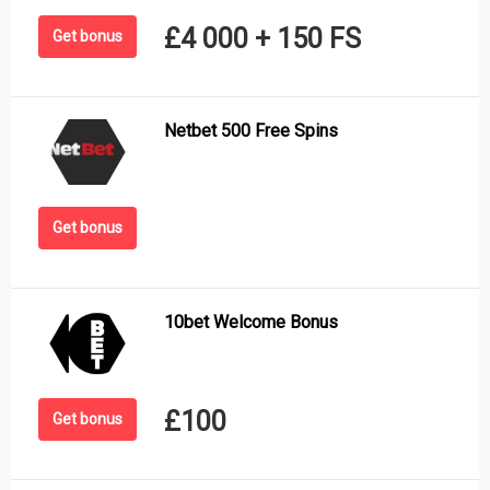
£4 000 + 150 FS
Get bonus
Netbet 500 Free Spins
Get bonus
10bet Welcome Bonus
£100
Get bonus