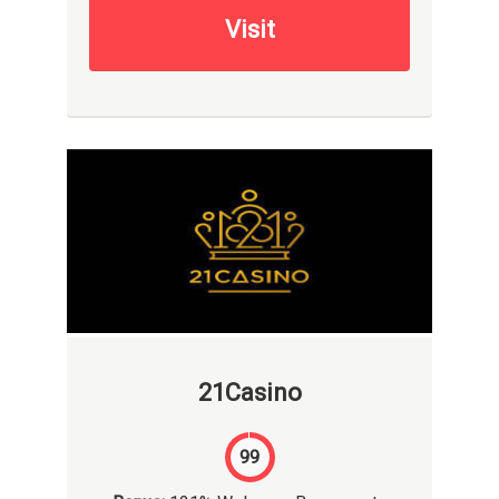
Visit
21Casino
99