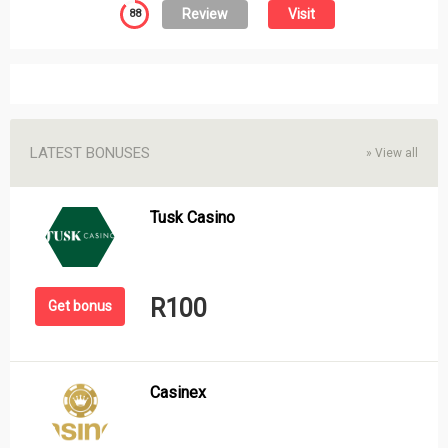
Review
Visit
88
LATEST BONUSES
»
View all
Tusk Casino
R100
Get bonus
Casinex