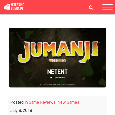
Tog
navi
Posted in
Game Reviews,
New Games
July 8, 2018