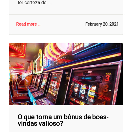
ter certeza de ...
Read more ...
February 20, 2021
O que torna um bônus de boas-
vindas valioso?