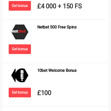
£4 000 + 150 FS
Get bonus
Netbet 500 Free Spins
Get bonus
10bet Welcome Bonus
£100
Get bonus