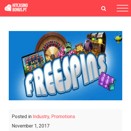
Tog
navi
Posted in
Industry,
Promotions
November 1, 2017