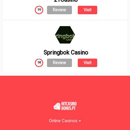
Review
Visit
99
Springbok Casino
Review
Visit
98
Online Casinos