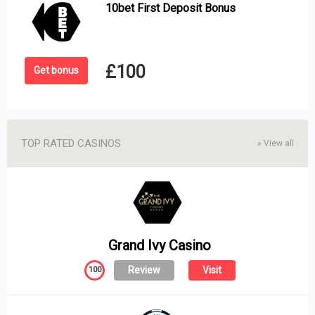
10bet First Deposit Bonus
£100
Get bonus
TOP RATED CASINOS
»
View all
Grand Ivy Casino
Review
Visit
100