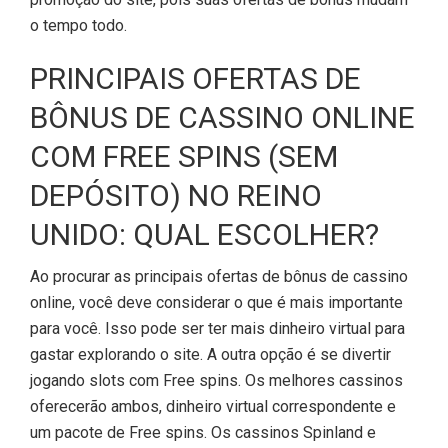
o tempo todo.
PRINCIPAIS OFERTAS DE
BÔNUS DE CASSINO ONLINE
COM FREE SPINS (SEM
DEPÓSITO) NO REINO
UNIDO: QUAL ESCOLHER?
Ao procurar as principais ofertas de bônus de cassino
online, você deve considerar o que é mais importante
para você. Isso pode ser ter mais dinheiro virtual para
gastar explorando o site. A outra opção é se divertir
jogando slots com Free spins. Os melhores cassinos
oferecerão ambos, dinheiro virtual correspondente e
um pacote de Free spins. Os cassinos Spinland e