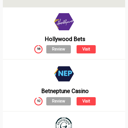
Hollywood Bets
Review
Visit
98
Betneptune Casino
Review
Visit
92