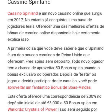
Cassino Spinland
Cassino Spinland
é um novo cassino online que surgiu
em 2017. No entanto, já conquistou uma base de
jogadores leais. Oferecer uma das melhores ofertas de
bônus de cassino online disponíveis hoje certamente
explica isso.
A primeira coisa que você deve saber é que o Spinland
é um dos poucos cassinos do Reino Unido que
oferecem Free spins sem depósito. Todo novo jogador
tem a chance de aproveitar 50 Bonus spins usando o
bônus exclusivo do operador. Depois de ‘testar’ os
jogos e decidir participar deste cassino, você pode
aproveitar um fantástico Bônus de Boas-Vindas
.
Esta oferta oferece uma correspondência de 200% no
depósito inicial de até €3,000 e 50 Bonus spins em
Warlords: Crystals of Power
. Isso será seguido por