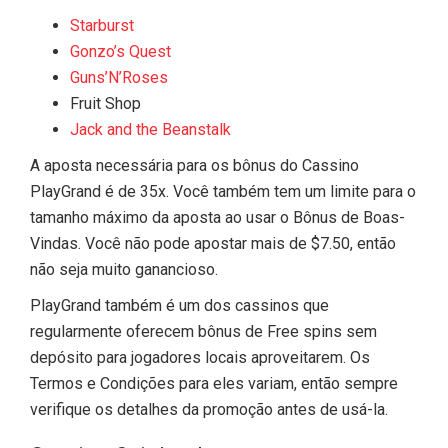
Starburst
Gonzo’s Quest
Guns’N’Roses
Fruit Shop
Jack and the Beanstalk
A aposta necessária para os bônus do Cassino
PlayGrand é de 35x. Você também tem um limite para o
tamanho máximo da aposta ao usar o Bônus de Boas-
Vindas. Você não pode apostar mais de $7.50, então
não seja muito ganancioso.
PlayGrand também é um dos cassinos que
regularmente oferecem bônus de Free spins sem
depósito para jogadores locais aproveitarem. Os
Termos e Condições para eles variam, então sempre
verifique os detalhes da promoção antes de usá-la.