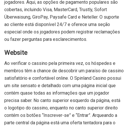
jogadores. Aqui, as opções de pagamento populares são
cobertas, incluindo Visa, MasterCard, Trustly, Sofort
Überwaisung, GiroPay, Paysafe Card e Neteller. O suporte
ao cliente está disponível 24/7 e oferece uma seção
especial onde os jogadores podem registrar reclamações
ou fazer perguntas para esclarecimentos.
Website
Ao verificar o cassino pela primeira vez, os hóspedes e
membros têm a chance de descobrir um paraíso de cassino
satisfatório e confortável online. O Spinland Casino possui
um site sensato e detalhado com uma página inicial que
contém quase todas as informações que um jogador
precisa saber. No canto superior esquerdo da página, está
o logotipo do cassino, enquanto no canto superior direito
contém os botões “Inscrever-se” e “Entrar”. Arqueando a
parte central da página está uma oferta tentadora para o