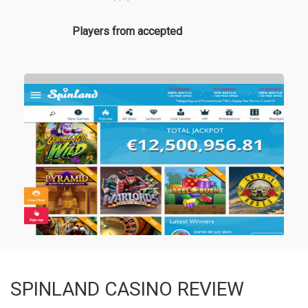
Players from
accepted
SPINLAND CASINO REVIEW