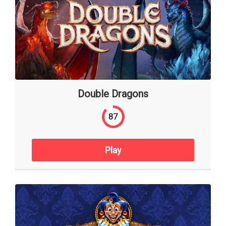
Double Dragons
87
Play