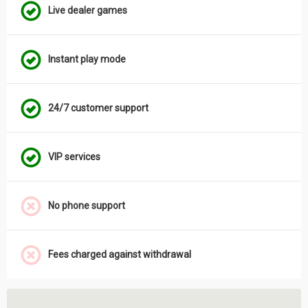
Live dealer games
Instant play mode
24/7 customer support
VIP services
No phone support
Fees charged against withdrawal