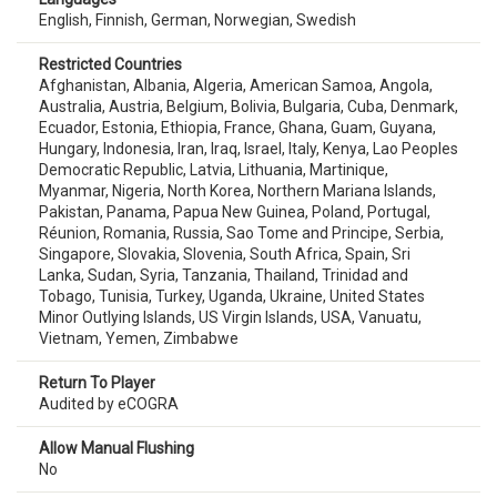
English
,
Finnish
,
German
,
Norwegian
,
Swedish
Restricted Countries
Afghanistan
,
Albania
,
Algeria
,
American Samoa
,
Angola
,
Australia
,
Austria
,
Belgium
,
Bolivia
,
Bulgaria
,
Cuba
,
Denmark
,
Ecuador
,
Estonia
,
Ethiopia
,
France
,
Ghana
,
Guam
,
Guyana
,
Hungary
,
Indonesia
,
Iran
,
Iraq
,
Israel
,
Italy
,
Kenya
,
Lao Peoples
Democratic Republic
,
Latvia
,
Lithuania
,
Martinique
,
Myanmar
,
Nigeria
,
North Korea
,
Northern Mariana Islands
,
Pakistan
,
Panama
,
Papua New Guinea
,
Poland
,
Portugal
,
Réunion
,
Romania
,
Russia
,
Sao Tome and Principe
,
Serbia
,
Singapore
,
Slovakia
,
Slovenia
,
South Africa
,
Spain
,
Sri
Lanka
,
Sudan
,
Syria
,
Tanzania
,
Thailand
,
Trinidad and
Tobago
,
Tunisia
,
Turkey
,
Uganda
,
Ukraine
,
United States
Minor Outlying Islands
,
US Virgin Islands
,
USA
,
Vanuatu
,
Vietnam
,
Yemen
,
Zimbabwe
Return To Player
Audited by eCOGRA
Allow Manual Flushing
No