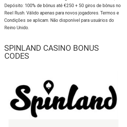
Depósito: 100% de bônus até €250 + 50 giros de bônus no
Reel Rush. Válido apenas para novos jogadores. Termos e
Condições se aplicam. Não disponível para usuários do
Reino Unido.
SPINLAND CASINO BONUS
CODES