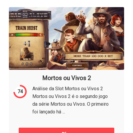
Mortos ou Vivos 2
Análise da Slot Mortos ou Vivos 2
74
Mortos ou Vivos 2 é o segundo jogo
da série Mortos ou Vivos. O primeiro
foi lançado há ...