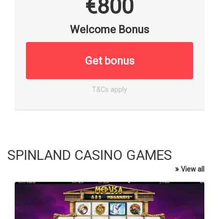
€800
Welcome Bonus
Get bonus
T&Cs apply
SPINLAND CASINO GAMES
»
View all