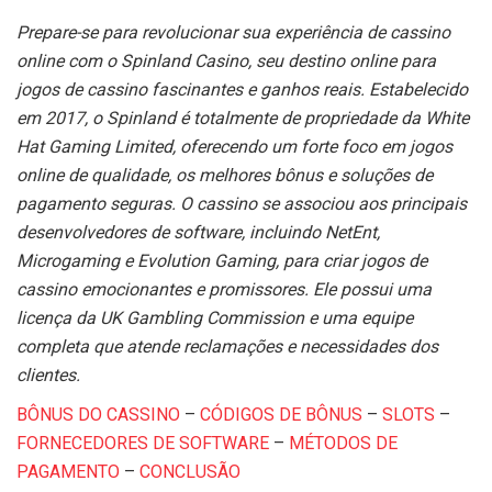
Prepare-se para revolucionar sua experiência de cassino
online com o Spinland Casino, seu destino online para
jogos de cassino fascinantes e ganhos reais. Estabelecido
em 2017, o Spinland é totalmente de propriedade da White
Hat Gaming Limited, oferecendo um forte foco em jogos
online de qualidade, os melhores bônus e soluções de
pagamento seguras. O cassino se associou aos principais
desenvolvedores de software, incluindo NetEnt,
Microgaming e Evolution Gaming, para criar jogos de
cassino emocionantes e promissores. Ele possui uma
licença da UK Gambling Commission e uma equipe
completa que atende reclamações e necessidades dos
clientes.
BÔNUS DO CASSINO
–
CÓDIGOS DE BÔNUS
–
SLOTS
–
FORNECEDORES DE SOFTWARE
–
MÉTODOS DE
PAGAMENTO
–
CONCLUSÃO