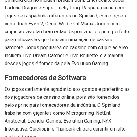
Fortune Dragon e Super Lucky Frog. Raspe e ganhe com
jogos de raspadinha diferentes no Spinland, com opções
como Irish Eyes 2, Genie Wild e Oil Mania. Jogos com
crupiê ao vivo também estão disponíveis, o que é perfeito
para entusiastas que buscam uma ação de cassino
hardcore. Jogos populares de cassino com crupiê ao vivo
incluem Live Dream Catcher e Live Roulette, e a maioria
desses jogos é fornecida pela Evolution Gaming.
Fornecedores de Software
Os jogos certamente agradarão aos gostos e preferências
dos jogadores de cassino online, pois são fornecidos
pelos principais fornecedores da indústria. O Spinland
trabalha com gigantes como Microgaming, NetEnt,
Aristocrat, Leander Games, Evolution Gaming, NYX
Interactive, Quickspin e Thunderkick para garantir um alto
padrão de jogo.