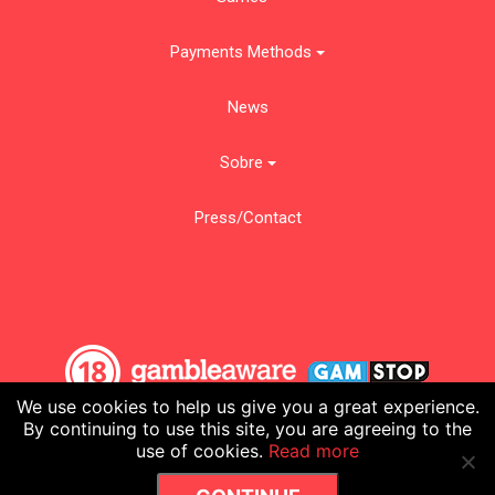
Payments Methods
News
Sobre
Press/Contact
We use cookies to help us give you a great experience.
By continuing to use this site, you are agreeing to the
use of cookies.
Read more