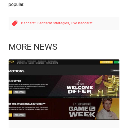
popular.
Baccarat,
Baccarat Strategies,
Live Baccarat
MORE NEWS