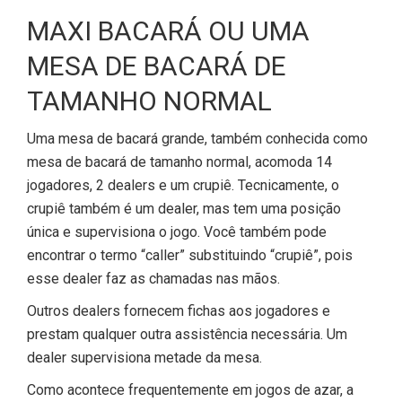
MAXI BACARÁ OU UMA
MESA DE BACARÁ DE
TAMANHO NORMAL
Uma mesa de bacará grande, também conhecida como
mesa de bacará de tamanho normal, acomoda 14
jogadores, 2 dealers e um crupiê. Tecnicamente, o
crupiê também é um dealer, mas tem uma posição
única e supervisiona o jogo. Você também pode
encontrar o termo “caller” substituindo “crupiê”, pois
esse dealer faz as chamadas nas mãos.
Outros dealers fornecem fichas aos jogadores e
prestam qualquer outra assistência necessária. Um
dealer supervisiona metade da mesa.
Como acontece frequentemente em jogos de azar, a