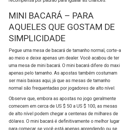
recompensa por padrão para igualar as chances.
MINI BACARÁ – PARA
AQUELES QUE GOSTAM DE
SIMPLICIDADE
Pegue uma mesa de bacará de tamanho normal, corte-a
ao meio e deixe apenas um dealer. Você acabou de ter
uma mesa de mini bacará. O mini bacará difere do maxi
apenas pelo tamanho. As apostas também costumam
ser mais baixas aqui, já que as mesas de tamanho
normal são frequentadas por jogadores de alto nível.
Observe que, embora as apostas no jogo geralmente
comecem em cerca de US $ 50 a US $ 100, as mesas
de alto nível podem chegar a centenas de milhares de
dólares. O mini bacará é definitivamente o melhor lugar
para começar se você está apenas aprendendo ou se