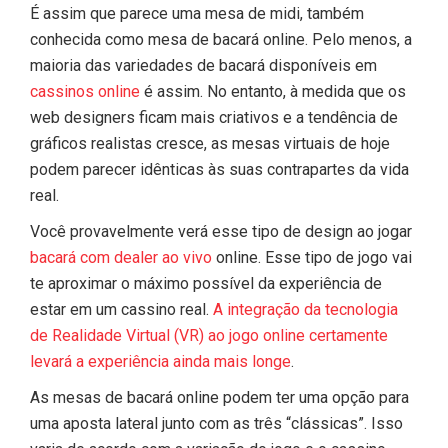
É assim que parece uma mesa de midi, também
conhecida como mesa de bacará online. Pelo menos, a
maioria das variedades de bacará disponíveis em
cassinos online
é assim. No entanto, à medida que os
web designers ficam mais criativos e a tendência de
gráficos realistas cresce, as mesas virtuais de hoje
podem parecer idênticas às suas contrapartes da vida
real.
Você provavelmente verá esse tipo de design ao jogar
bacará com dealer ao vivo
online. Esse tipo de jogo vai
te aproximar o máximo possível da experiência de
estar em um cassino real.
A integração da tecnologia
de Realidade Virtual (VR) ao jogo online certamente
levará a experiência ainda mais longe
.
As mesas de bacará online podem ter uma opção para
uma aposta lateral junto com as três “clássicas”. Isso