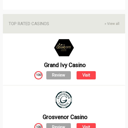
TOP RATED CASINOS
»
View all
Grand Ivy Casino
Review
Visit
100
Grosvenor Casino
Review
Visit
100