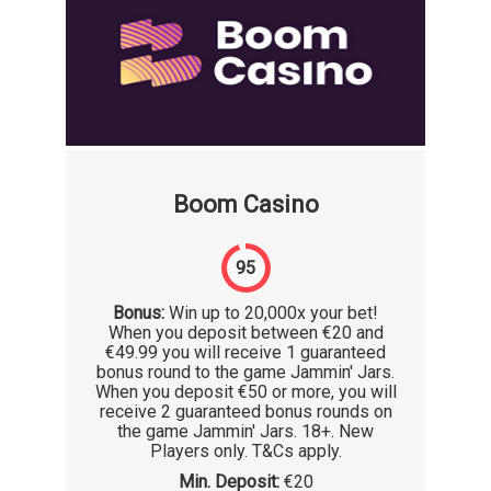
Boom Casino
95
Bonus:
Win up to 20,000x your bet!
When you deposit between €20 and
€49.99 you will receive 1 guaranteed
bonus round to the game Jammin' Jars.
When you deposit €50 or more, you will
receive 2 guaranteed bonus rounds on
the game Jammin' Jars. 18+. New
Players only. T&Cs apply.
Min. Deposit:
€20