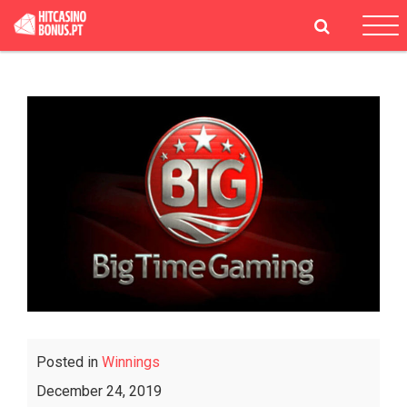
Tog
navi
Posted in
Winnings
December 24, 2019