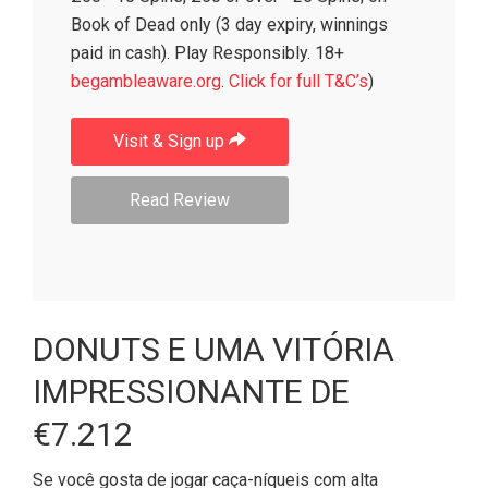
Book of Dead only (3 day expiry, winnings
paid in cash). Play Responsibly. 18+
begambleaware.org
.
Click for full T&C’s
)
Visit & Sign up
Read Review
DONUTS E UMA VITÓRIA
IMPRESSIONANTE DE
€7.212
Se você gosta de jogar caça-níqueis com alta