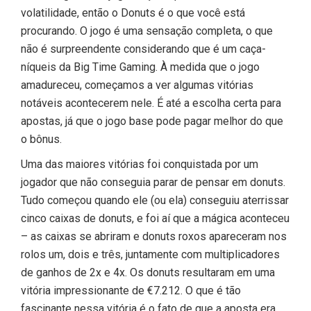
volatilidade, então o Donuts é o que você está
procurando. O jogo é uma sensação completa, o que
não é surpreendente considerando que é um caça-
níqueis da Big Time Gaming. À medida que o jogo
amadureceu, começamos a ver algumas vitórias
notáveis acontecerem nele. É até a escolha certa para
apostas, já que o jogo base pode pagar melhor do que
o bônus.
Uma das maiores vitórias foi conquistada por um
jogador que não conseguia parar de pensar em donuts.
Tudo começou quando ele (ou ela) conseguiu aterrissar
cinco caixas de donuts, e foi aí que a mágica aconteceu
– as caixas se abriram e donuts roxos apareceram nos
rolos um, dois e três, juntamente com multiplicadores
de ganhos de 2x e 4x. Os donuts resultaram em uma
vitória impressionante de €7.212. O que é tão
fascinante nessa vitória é o fato de que a aposta era