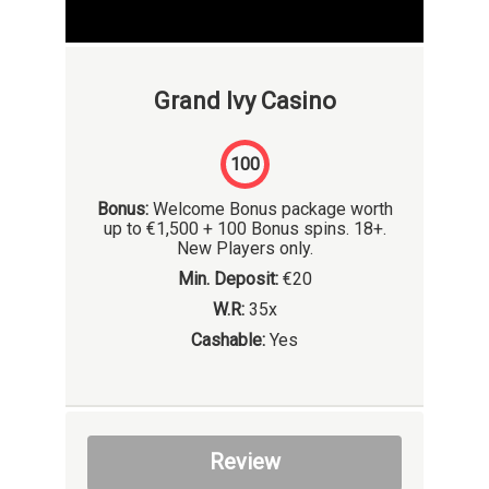
Grand Ivy Casino
100
Bonus:
Welcome Bonus package worth
up to €1,500 + 100 Bonus spins. 18+.
New Players only.
Min. Deposit:
€20
W.R:
35x
Cashable:
Yes
Review