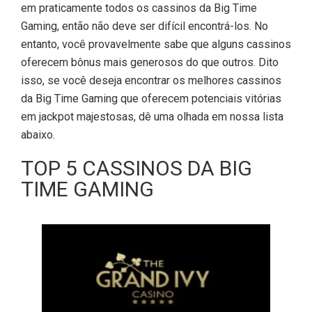
em praticamente todos os cassinos da Big Time
Gaming, então não deve ser difícil encontrá-los. No
entanto, você provavelmente sabe que alguns cassinos
oferecem bônus mais generosos do que outros. Dito
isso, se você deseja encontrar os melhores cassinos
da Big Time Gaming que oferecem potenciais vitórias
em jackpot majestosas, dê uma olhada em nossa lista
abaixo.
TOP 5 CASSINOS DA BIG
TIME GAMING