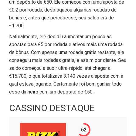
um depósito de €50. Ele começou com uma aposta de
€0,2 por rodada, desbloqueou algumas rodadas de
bônus e, antes que percebesse, seu saldo era de
€1.700.
Naturalmente, ele decidiu aumentar um pouco as
apostas para €5 por rodada e ativou mais uma rodada
de bônus. Com apenas uma rodada grátis restante, ele
conseguiu mais rodadas grátis, e assim por diante. Seu
saldo começou a subir ultra-rápido, até chegar a
€15.700, o que totalizava 3.140 vezes a aposta com a
qual estava jogando. Certamente foi bom ganhar todo
esse dinheiro com um depósito de €50.
CASSINO DESTAQUE
62