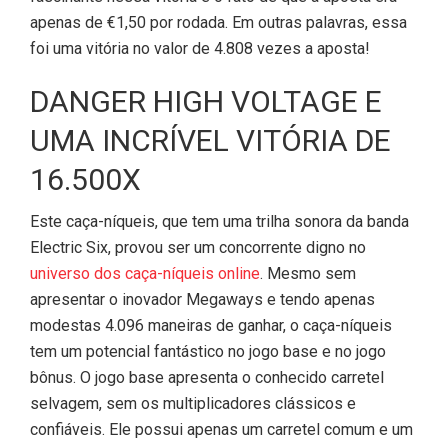
apenas de €1,50 por rodada. Em outras palavras, essa
foi uma vitória no valor de 4.808 vezes a aposta!
DANGER HIGH VOLTAGE E
UMA INCRÍVEL VITÓRIA DE
16.500X
Este caça-níqueis, que tem uma trilha sonora da banda
Electric Six, provou ser um concorrente digno no
universo dos caça-níqueis online
. Mesmo sem
apresentar o inovador Megaways e tendo apenas
modestas 4.096 maneiras de ganhar, o caça-níqueis
tem um potencial fantástico no jogo base e no jogo
bônus. O jogo base apresenta o conhecido carretel
selvagem, sem os multiplicadores clássicos e
confiáveis. Ele possui apenas um carretel comum e um