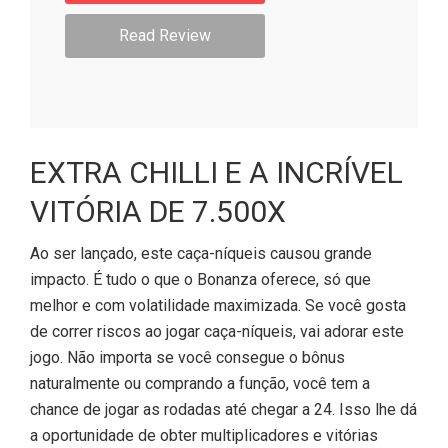
Read Review
EXTRA CHILLI E A INCRÍVEL
VITÓRIA DE 7.500X
Ao ser lançado, este caça-níqueis causou grande
impacto. É tudo o que o Bonanza oferece, só que
melhor e com volatilidade maximizada. Se você gosta
de correr riscos ao jogar caça-níqueis, vai adorar este
jogo. Não importa se você consegue o bônus
naturalmente ou comprando a função, você tem a
chance de jogar as rodadas até chegar a 24. Isso lhe dá
a oportunidade de obter multiplicadores e vitórias