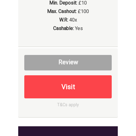
Min. Deposit:
£10
Max. Cashout:
£100
W.R:
40x
Cashable:
Yes
Review
Visit
T&Cs apply