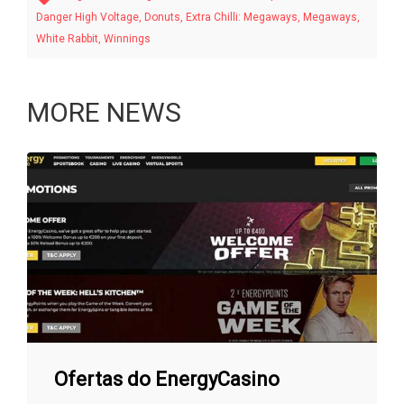
Danger High Voltage,
Donuts,
Extra Chilli: Megaways,
Megaways,
White Rabbit,
Winnings
MORE NEWS
Ofertas do EnergyCasino