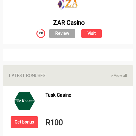
ZAR Casino
Review
Visit
88
LATEST BONUSES
»
View all
Tusk Casino
R100
Get bonus