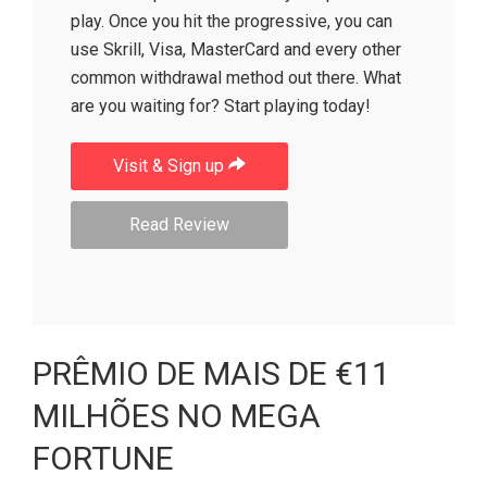
play. Once you hit the progressive, you can
use Skrill, Visa, MasterCard and every other
common withdrawal method out there. What
are you waiting for? Start playing today!
Visit & Sign up
Read Review
PRÊMIO DE MAIS DE €11
MILHÕES NO MEGA
FORTUNE