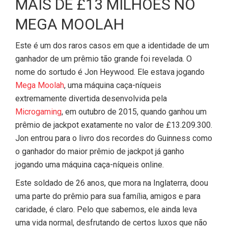
MAIS DE £13 MILHÕES NO
MEGA MOOLAH
Este é um dos raros casos em que a identidade de um
ganhador de um prêmio tão grande foi revelada. O
nome do sortudo é Jon Heywood. Ele estava jogando
Mega Moolah
, uma máquina caça-níqueis
extremamente divertida desenvolvida pela
Microgaming
, em outubro de 2015, quando ganhou um
prêmio de jackpot exatamente no valor de £13.209.300.
Jon entrou para o livro dos recordes do Guinness como
o ganhador do maior prêmio de jackpot já ganho
jogando uma máquina caça-níqueis online.
Este soldado de 26 anos, que mora na Inglaterra, doou
uma parte do prêmio para sua família, amigos e para
caridade, é claro. Pelo que sabemos, ele ainda leva
uma vida normal, desfrutando de certos luxos que não