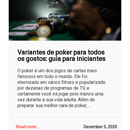
Variantes de poker para todos
os gostos: guia para iniciantes
O poker é um dos jogos de cartas mais
famosos em todo o mundo. Ele foi
eternizado em vários filmes e popularizado
por dezenas de programas de TV, e
certamente você irá jogar pelo menos uma
vez durante a sua vida adulta. Além de
preparar sua melhor cara de poker, ...
Read more ...
December 5, 2020