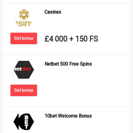
Casinex
£4 000 + 150 FS
Get bonus
Netbet 500 Free Spins
Get bonus
10bet Welcome Bonus