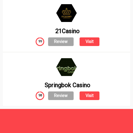
21Casino
Review
Visit
99
Springbok Casino
Review
Visit
98