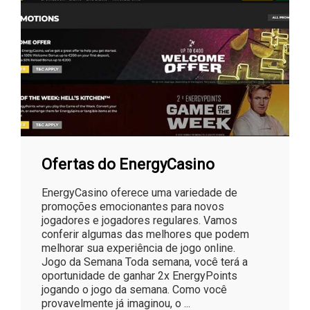
Ofertas do EnergyCasino
EnergyCasino oferece uma variedade de
promoções emocionantes para novos
jogadores e jogadores regulares. Vamos
conferir algumas das melhores que podem
melhorar sua experiência de jogo online.
Jogo da Semana Toda semana, você terá a
oportunidade de ganhar 2x EnergyPoints
jogando o jogo da semana. Como você
provavelmente já imaginou, o ...