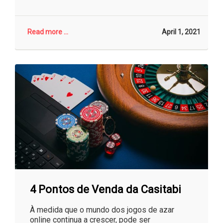
Read more ...
April 1, 2021
4 Pontos de Venda da Casitabi
À medida que o mundo dos jogos de azar
online continua a crescer, pode ser