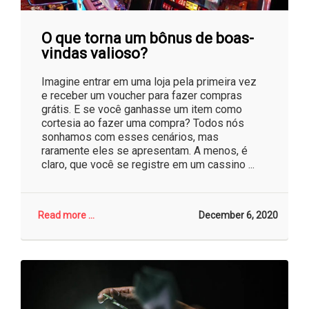
O que torna um bônus de boas-
vindas valioso?
Imagine entrar em uma loja pela primeira vez
e receber um voucher para fazer compras
grátis. E se você ganhasse um item como
cortesia ao fazer uma compra? Todos nós
sonhamos com esses cenários, mas
raramente eles se apresentam. A menos, é
claro, que você se registre em um cassino ...
Read more ...
December 6, 2020