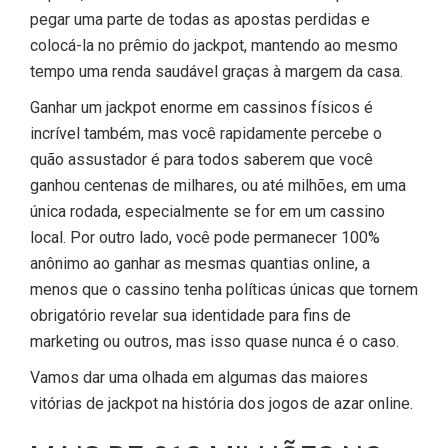
pegar uma parte de todas as apostas perdidas e
colocá-la no prêmio do jackpot, mantendo ao mesmo
tempo uma renda saudável graças à margem da casa.
Ganhar um jackpot enorme em cassinos físicos é
incrível também, mas você rapidamente percebe o
quão assustador é para todos saberem que você
ganhou centenas de milhares, ou até milhões, em uma
única rodada, especialmente se for em um cassino
local. Por outro lado, você pode permanecer 100%
anônimo ao ganhar as mesmas quantias online, a
menos que o cassino tenha políticas únicas que tornem
obrigatório revelar sua identidade para fins de
marketing ou outros, mas isso quase nunca é o caso.
Vamos dar uma olhada em algumas das maiores
vitórias de jackpot na história dos jogos de azar online.