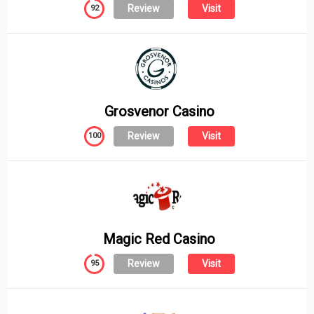
Review
Visit
92
Grosvenor Casino
Review
Visit
100
Magic Red Casino
Review
Visit
95