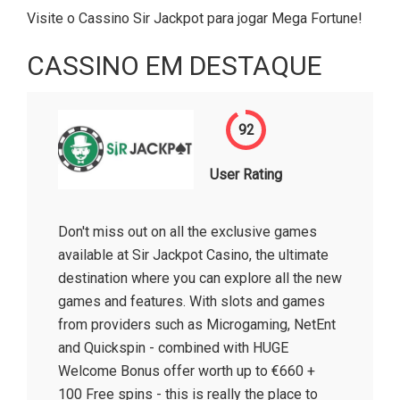
Visite o Cassino Sir Jackpot para jogar Mega Fortune!
CASSINO EM DESTAQUE
92
User Rating
Don't miss out on all the exclusive games
available at Sir Jackpot Casino, the ultimate
destination where you can explore all the new
games and features. With slots and games
from providers such as Microgaming, NetEnt
and Quickspin - combined with HUGE
Welcome Bonus offer worth up to €660 +
100 Free spins - this is really the place to