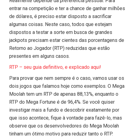
Realmente depende da preferência pessoal. Para
entrar na competição e ter a chance de ganhar milhões
de dólares, é preciso estar disposto a sacrificar
algumas coisas. Neste caso, todos que estejam
dispostos a testar a sorte em busca de grandes
jackpots precisam estar cientes das porcentagens de
Retorno ao Jogador (RTP) reduzidas que estão
presentes em alguns casos.
RTP – seu guia definitivo, e explicado aqui!
Para provar que nem sempre é o caso, vamos usar os
dois jogos que falamos hoje como exemplos. O Mega
Moolah tem um RTP de apenas 88,13%, enquanto o
RTP do Mega Fortune é de 96,4%. Se você quiser
investigar mais a fundo e descobrir exatamente por
que isso acontece, fique à vontade para fazê-lo, mas
observe que os desenvolvedores do Mega Moolah
tinham um ótimo motivo para reduzir tanto o RTP.