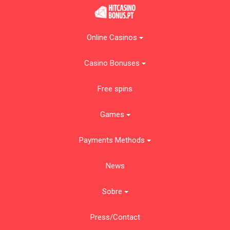
Online Casinos
Casino Bonuses
Free spins
Games
Payments Methods
News
Sobre
Press/Contact