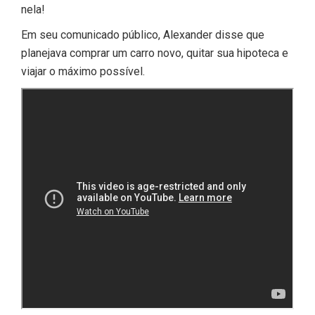
nela!
Em seu comunicado público, Alexander disse que
planejava comprar um carro novo, quitar sua hipoteca e
viajar o máximo possível.