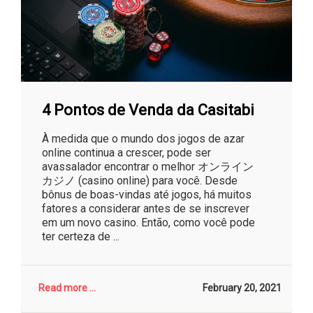
4 Pontos de Venda da Casitabi
À medida que o mundo dos jogos de azar
online continua a crescer, pode ser
avassalador encontrar o melhor オンライン
カジノ (casino online) para você. Desde
bônus de boas-vindas até jogos, há muitos
fatores a considerar antes de se inscrever
em um novo casino. Então, como você pode
ter certeza de ...
Read more ...
February 20, 2021