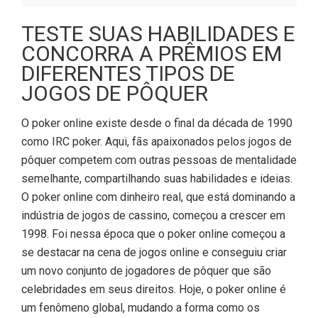
TESTE SUAS HABILIDADES E
CONCORRA A PRÊMIOS EM
DIFERENTES TIPOS DE
JOGOS DE PÔQUER
O poker online existe desde o final da década de 1990
como IRC poker. Aqui, fãs apaixonados pelos jogos de
pôquer competem com outras pessoas de mentalidade
semelhante, compartilhando suas habilidades e ideias.
O poker online com dinheiro real, que está dominando a
indústria de jogos de cassino, começou a crescer em
1998. Foi nessa época que o poker online começou a
se destacar na cena de jogos online e conseguiu criar
um novo conjunto de jogadores de pôquer que são
celebridades em seus direitos. Hoje, o poker online é
um fenômeno global, mudando a forma como os