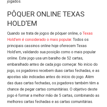
jogados.
PÔQUER ONLINE TEXAS
HOLD’EM
Quando se trata de jogos de pôquer online, o
Texas
Hold’em é considerado o mais popular
. Todos os
principais cassinos online hoje oferecem Texas
Hold’em, validando sua posição como o mais popular
online. Este jogo usa um baralho de 52 cartas,
embaralhado antes de cada jogo começar. No início do
jogo, os jogadores recebem duas cartas fechadas, e as
apostas são indicadas antes do início do jogo. Além
das duas cartas fechadas, os jogadores também têm a
chance de pegar cartas comunitárias. O objetivo deste
jogo é formar a melhor mão de 5 cartas, combinando as
melhores cartas fechadas e as cartas comunitárias.