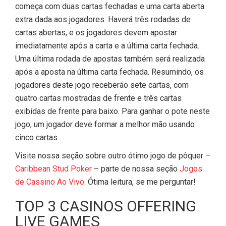
começa com duas cartas fechadas e uma carta aberta
extra dada aos jogadores. Haverá três rodadas de
cartas abertas, e os jogadores devem apostar
imediatamente após a carta e a última carta fechada.
Uma última rodada de apostas também será realizada
após a aposta na última carta fechada. Resumindo, os
jogadores deste jogo receberão sete cartas, com
quatro cartas mostradas de frente e três cartas
exibidas de frente para baixo. Para ganhar o pote neste
jogo, um jogador deve formar a melhor mão usando
cinco cartas.
Visite nossa seção sobre outro ótimo jogo de pôquer –
Caribbean Stud Poker
– parte de nossa seção
Jogos
de Cassino Ao Vivo
. Ótima leitura, se me perguntar!
TOP 3 CASINOS OFFERING
LIVE GAMES