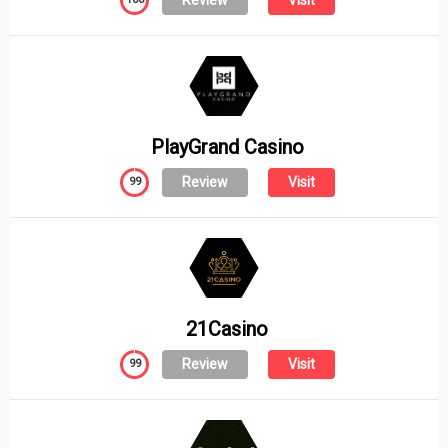
Review
Visit
PlayGrand Casino
Review
Visit
99
21Casino
Review
Visit
99