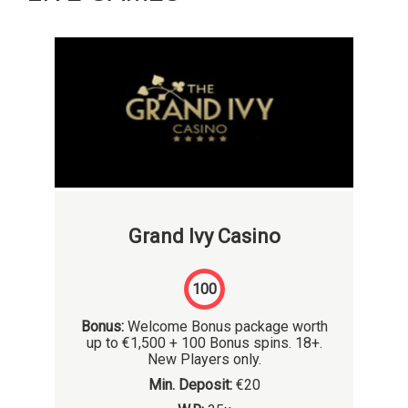
Grand Ivy Casino
100
Bonus:
Welcome Bonus package worth
up to €1,500 + 100 Bonus spins. 18+.
New Players only.
Min. Deposit:
€20