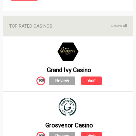
TOP RATED CASINOS
»
View all
Grand Ivy Casino
Review
Visit
100
Grosvenor Casino
100