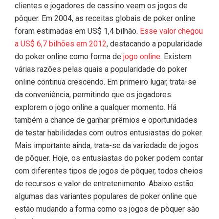
clientes e jogadores de cassino veem os jogos de
pôquer. Em 2004, as receitas globais de poker online
foram estimadas em US$ 1,4 bilhão.
Esse valor chegou
a US$ 6,7 bilhões em 2012
, destacando a popularidade
do poker online como forma de
jogo online
. Existem
várias razões pelas quais a popularidade do poker
online continua crescendo. Em primeiro lugar, trata-se
da conveniência, permitindo que os jogadores
explorem o jogo online a qualquer momento. Há
também a chance de ganhar prêmios e oportunidades
de testar habilidades com outros entusiastas do poker.
Mais importante ainda, trata-se da variedade de jogos
de pôquer. Hoje, os entusiastas do poker podem contar
com diferentes tipos de jogos de pôquer, todos cheios
de recursos e valor de entretenimento. Abaixo estão
algumas das variantes populares de poker online que
estão mudando a forma como os jogos de pôquer são