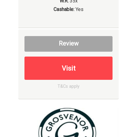
W.R:
35x
Cashable:
Yes
Review
Visit
T&Cs apply