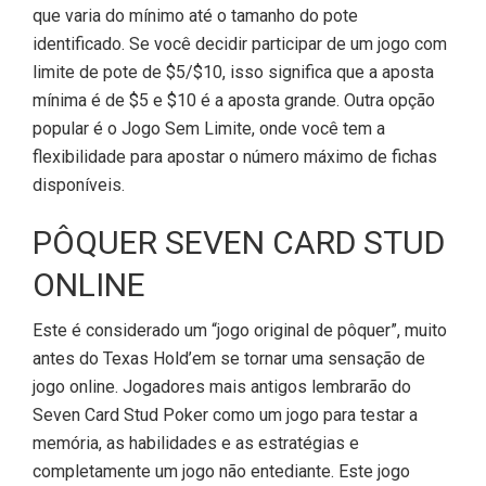
que varia do mínimo até o tamanho do pote
identificado. Se você decidir participar de um jogo com
limite de pote de $5/$10, isso significa que a aposta
mínima é de $5 e $10 é a aposta grande. Outra opção
popular é o Jogo Sem Limite, onde você tem a
flexibilidade para apostar o número máximo de fichas
disponíveis.
PÔQUER SEVEN CARD STUD
ONLINE
Este é considerado um “jogo original de pôquer”, muito
antes do Texas Hold’em se tornar uma sensação de
jogo online. Jogadores mais antigos lembrarão do
Seven Card Stud Poker como um jogo para testar a
memória, as habilidades e as estratégias e
completamente um jogo não entediante. Este jogo