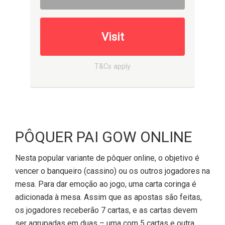
Visit
T&Cs apply
PÔQUER PAI GOW ONLINE
Nesta popular variante de pôquer online, o objetivo é
vencer o banqueiro (cassino) ou os outros jogadores na
mesa. Para dar emoção ao jogo, uma carta coringa é
adicionada à mesa. Assim que as apostas são feitas,
os jogadores receberão 7 cartas, e as cartas devem
ser agrupadas em duas – uma com 5 cartas e outra