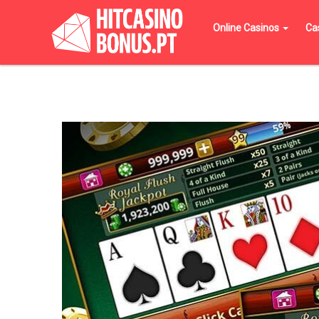
Online Casinos
Ca