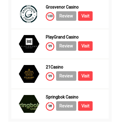
Grosvenor Casino
Review
Visit
100
PlayGrand Casino
Review
Visit
99
21Casino
Review
Visit
99
Springbok Casino
Review
Visit
98