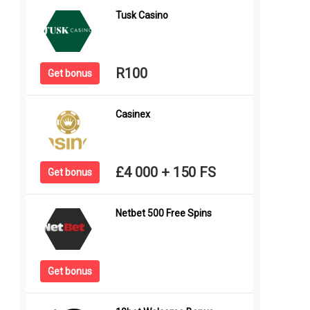
Tusk Casino
R100
Get bonus
Casinex
£4 000 + 150 FS
Get bonus
Netbet 500 Free Spins
Get bonus