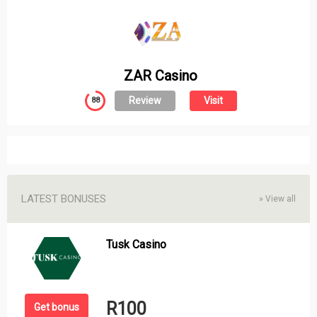
ZAR Casino
Review
Visit
88
LATEST BONUSES
»
View all
Tusk Casino
R100
Get bonus