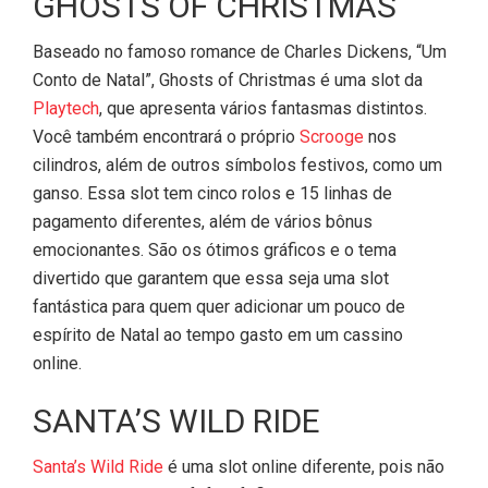
GHOSTS OF CHRISTMAS
Baseado no famoso romance de Charles Dickens, “Um
Conto de Natal”, Ghosts of Christmas é uma slot da
Playtech
, que apresenta vários fantasmas distintos.
Você também encontrará o próprio
Scrooge
nos
cilindros, além de outros símbolos festivos, como um
ganso. Essa slot tem cinco rolos e 15 linhas de
pagamento diferentes, além de vários bônus
emocionantes. São os ótimos gráficos e o tema
divertido que garantem que essa seja uma slot
fantástica para quem quer adicionar um pouco de
espírito de Natal ao tempo gasto em um cassino
online.
SANTA’S WILD RIDE
Santa’s Wild Ride
é uma slot online diferente, pois não