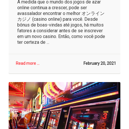
À medida que o mundo dos jogos de azar
online continua a crescer, pode ser
avassalador encontrar o melhor オンライン
カジノ (casino online) para você. Desde
bônus de boas-vindas até jogos, há muitos
fatores a considerar antes de se inscrever
em um novo casino. Então, como você pode
ter certeza de ...
Read more ...
February 20, 2021