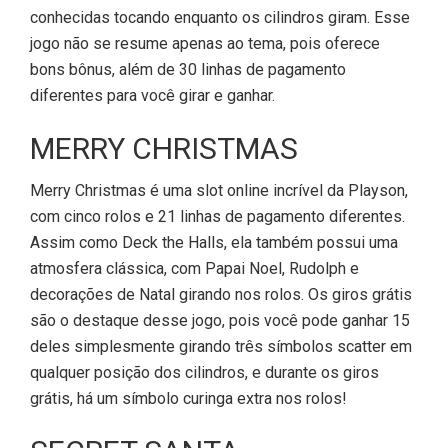
conhecidas tocando enquanto os cilindros giram. Esse
jogo não se resume apenas ao tema, pois oferece
bons bônus, além de 30 linhas de pagamento
diferentes para você girar e ganhar.
MERRY CHRISTMAS
Merry Christmas é uma slot online incrível da Playson,
com cinco rolos e 21 linhas de pagamento diferentes.
Assim como Deck the Halls, ela também possui uma
atmosfera clássica, com Papai Noel, Rudolph e
decorações de Natal girando nos rolos. Os giros grátis
são o destaque desse jogo, pois você pode ganhar 15
deles simplesmente girando três símbolos scatter em
qualquer posição dos cilindros, e durante os giros
grátis, há um símbolo curinga extra nos rolos!