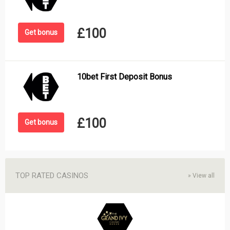
£100
Get bonus
10bet First Deposit Bonus
£100
Get bonus
TOP RATED CASINOS
»
View all