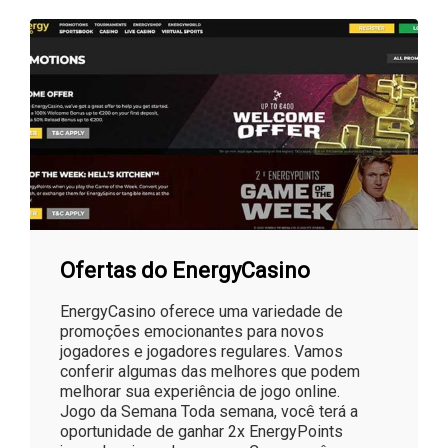
Ofertas do EnergyCasino
EnergyCasino oferece uma variedade de
promoções emocionantes para novos
jogadores e jogadores regulares. Vamos
conferir algumas das melhores que podem
melhorar sua experiência de jogo online.
Jogo da Semana Toda semana, você terá a
oportunidade de ganhar 2x EnergyPoints