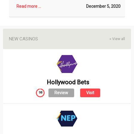
Read more ...
December 5, 2020
NEW CASINOS
»
View all
Hollywood Bets
Review
Visit
98