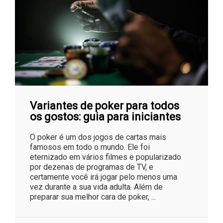
Variantes de poker para todos
os gostos: guia para iniciantes
O poker é um dos jogos de cartas mais
famosos em todo o mundo. Ele foi
eternizado em vários filmes e popularizado
por dezenas de programas de TV, e
certamente você irá jogar pelo menos uma
vez durante a sua vida adulta. Além de
preparar sua melhor cara de poker, ...