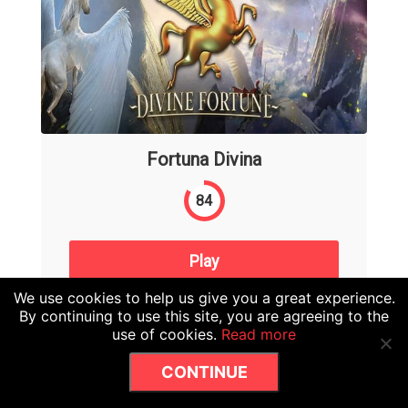
Fortuna Divina
84
Play
We use cookies to help us give you a great experience.
By continuing to use this site, you are agreeing to the
use of cookies.
Read more
CONTINUE