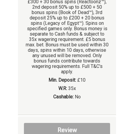
£300 + 30 bonus spins (Reactoonz™),
2nd deposit 50% up to £500 + 50
bonus spins (Book of Dead™), 3rd
deposit 25% up to £200 + 20 bonus
spins (Legacy of Egypt™). Spins on
specified games only. Bonus money is
separate to Cash funds & subject to
35x wagering requirement. £5 bonus
max. bet. Bonus must be used within 30
days, spins within 10 days, otherwise
any unused will be removed. Only
bonus funds contribute towards
wagering requirements. Full T&C's
apply.
Min. Deposit:
£10
W.R:
35x
Cashable:
No
Review