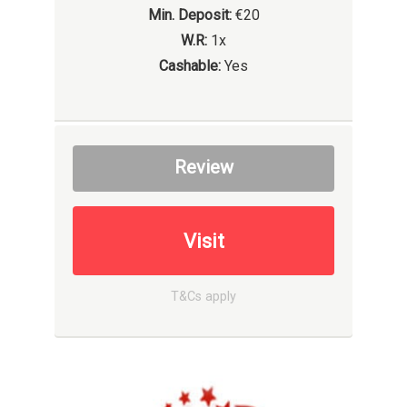
Min. Deposit:
€20
W.R:
1x
Cashable:
Yes
Review
Visit
T&Cs apply