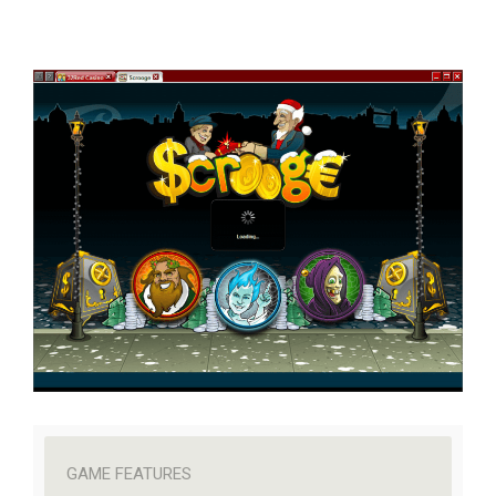
GAME FEATURES