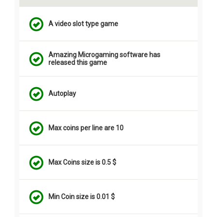
A video slot type game
Amazing Microgaming software has
released this game
Autoplay
Max coins per line are 10
Max Coins size is 0.5 $
Min Coin size is 0.01 $