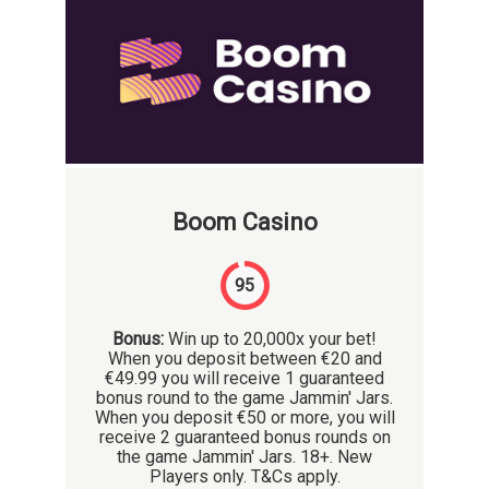
Boom Casino
95
Bonus:
Win up to 20,000x your bet!
When you deposit between €20 and
€49.99 you will receive 1 guaranteed
bonus round to the game Jammin' Jars.
When you deposit €50 or more, you will
receive 2 guaranteed bonus rounds on
the game Jammin' Jars. 18+. New
Players only. T&Cs apply.