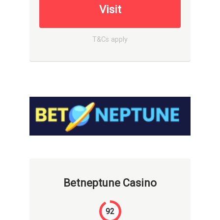
Visit
T&Cs apply
Betneptune Casino
92