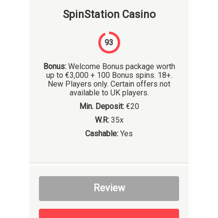
SpinStation Casino
93
Bonus:
Welcome Bonus package worth
up to €3,000 + 100 Bonus spins. 18+.
New Players only. Certain offers not
available to UK players.
Min. Deposit:
€20
W.R:
35x
Cashable:
Yes
Review