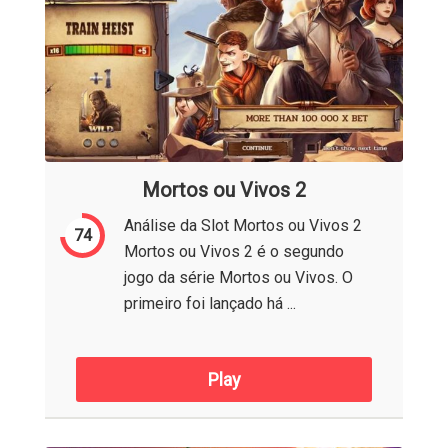
Mortos ou Vivos 2
Análise da Slot Mortos ou Vivos 2
74
Mortos ou Vivos 2 é o segundo
jogo da série Mortos ou Vivos. O
primeiro foi lançado há ...
Play