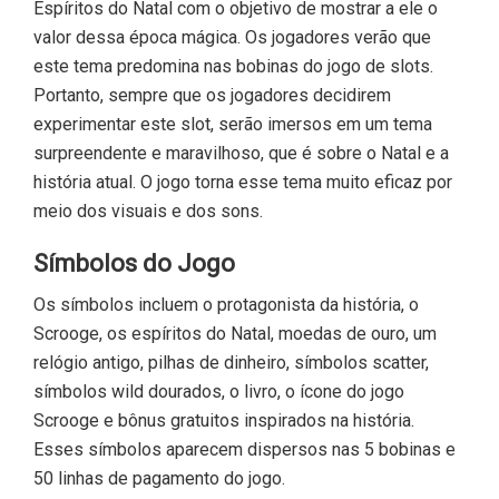
Espíritos do Natal com o objetivo de mostrar a ele o
valor dessa época mágica. Os jogadores verão que
este tema predomina nas bobinas do jogo de slots.
Portanto, sempre que os jogadores decidirem
experimentar este slot, serão imersos em um tema
surpreendente e maravilhoso, que é sobre o Natal e a
história atual. O jogo torna esse tema muito eficaz por
meio dos visuais e dos sons.
Símbolos do Jogo
Os símbolos incluem o protagonista da história, o
Scrooge, os espíritos do Natal, moedas de ouro, um
relógio antigo, pilhas de dinheiro, símbolos scatter,
símbolos wild dourados, o livro, o ícone do jogo
Scrooge e bônus gratuitos inspirados na história.
Esses símbolos aparecem dispersos nas 5 bobinas e
50 linhas de pagamento do jogo.