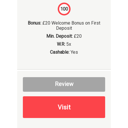
100
Bonus:
£20 Welcome Bonus on First
Deposit
Min. Deposit:
£20
W.R:
5x
Cashable:
Yes
Review
Visit