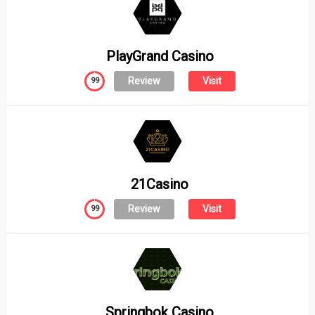
PlayGrand Casino
Review
Visit
99
21Casino
Review
Visit
99
Springbok Casino