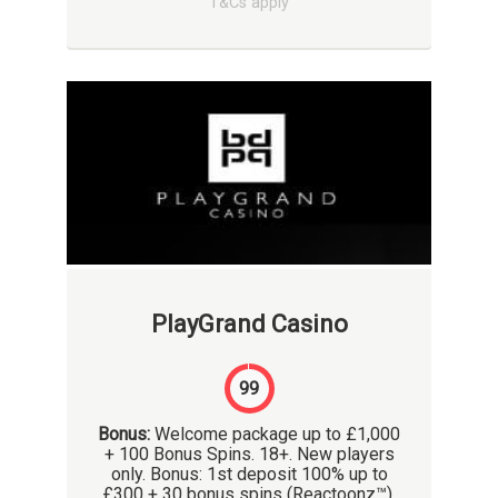
T&Cs apply
PlayGrand Casino
99
Bonus:
Welcome package up to £1,000
+ 100 Bonus Spins. 18+. New players
only. Bonus: 1st deposit 100% up to
£300 + 30 bonus spins (Reactoonz™),