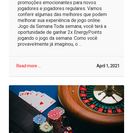
promoções emocionantes para novos
jogadores e jogadores regulares. Vamos
conferir algumas das melhores que podem
melhorar sua experiência de jogo online.
Jogo da Semana Toda semana, você terá a
oportunidade de ganhar 2x EnergyPoints
jogando o jogo da semana. Como você
provavelmente já imaginou, o ...
Read more ...
April 1, 2021