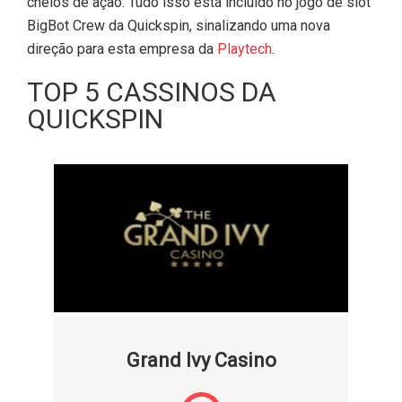
cheios de ação. Tudo isso está incluído no jogo de slot
BigBot Crew da Quickspin, sinalizando uma nova
direção para esta empresa da
Playtech
.
TOP 5 CASSINOS DA
QUICKSPIN
Grand Ivy Casino