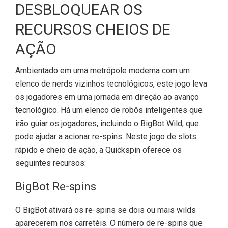
DESBLOQUEAR OS
RECURSOS CHEIOS DE
AÇÃO
Ambientado em uma metrópole moderna com um
elenco de nerds vizinhos tecnológicos, este jogo leva
os jogadores em uma jornada em direção ao avanço
tecnológico. Há um elenco de robôs inteligentes que
irão guiar os jogadores, incluindo o BigBot Wild, que
pode ajudar a acionar re-spins. Neste jogo de slots
rápido e cheio de ação, a Quickspin oferece os
seguintes recursos:
BigBot Re-spins
O BigBot ativará os re-spins se dois ou mais wilds
aparecerem nos carretéis. O número de re-spins que