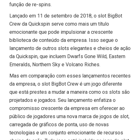
função de re-spins.
Lançado em 11 de setembro de 2018, o slot BigBot
Crew da Quickspin serve como mais um título
emocionante que pode impulsionar a crescente
biblioteca de conteúdo da empresa. Isso segue o
lançamento de outros slots elegantes e cheios de ação
da Quickspin, que incluem Dwarfs Gone Wild, Eastern
Emeralds, Northern Sky e Volcano Riches.
Mas em comparação com esses lançamentos recentes
da empresa, o slot BigBot Crew é um jogo diferente
que está prestes a mudar a maneira como os slots são
projetados e jogados. Seu lançamento enfatiza o
compromisso crescente da empresa em oferecer ao
público de jogadores uma nova marca de jogos de slot,
carregada de gráficos de ponta, uso de novas
tecnologias e um conjunto emocionante de recursos