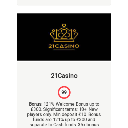
21Casino
99
Bonus:
121% Welcome Bonus up to
£300. Significant terms: 18+. New
players only. Min deposit £10. Bonus
funds are 121% up to £300 and
separate to Cash funds. 35x bonus