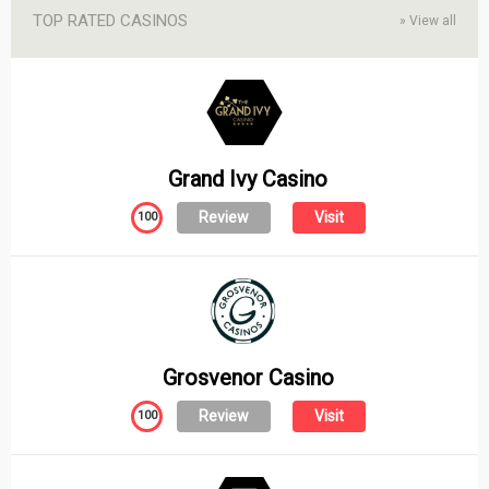
TOP RATED CASINOS
»
View all
Grand Ivy Casino
Review
Visit
100
Grosvenor Casino
Review
Visit
100