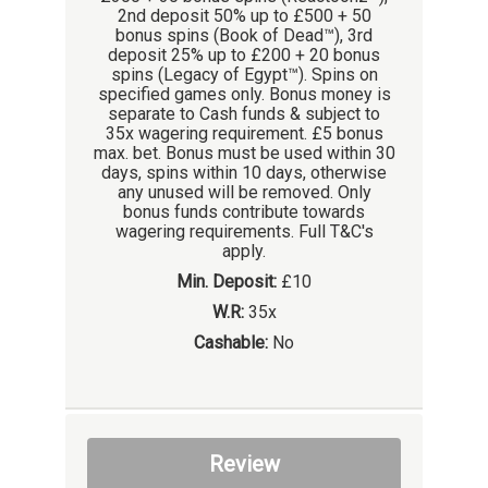
2nd deposit 50% up to £500 + 50
bonus spins (Book of Dead™), 3rd
deposit 25% up to £200 + 20 bonus
spins (Legacy of Egypt™). Spins on
specified games only. Bonus money is
separate to Cash funds & subject to
35x wagering requirement. £5 bonus
max. bet. Bonus must be used within 30
days, spins within 10 days, otherwise
any unused will be removed. Only
bonus funds contribute towards
wagering requirements. Full T&C's
apply.
Min. Deposit:
£10
W.R:
35x
Cashable:
No
Review