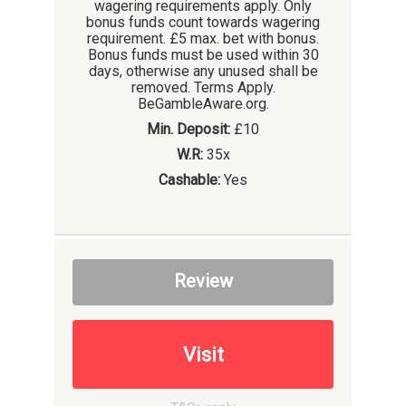
wagering requirements apply. Only
bonus funds count towards wagering
requirement. £5 max. bet with bonus.
Bonus funds must be used within 30
days, otherwise any unused shall be
removed. Terms Apply.
BeGambleAware.org.
Min. Deposit:
£10
W.R:
35x
Cashable:
Yes
Review
Visit