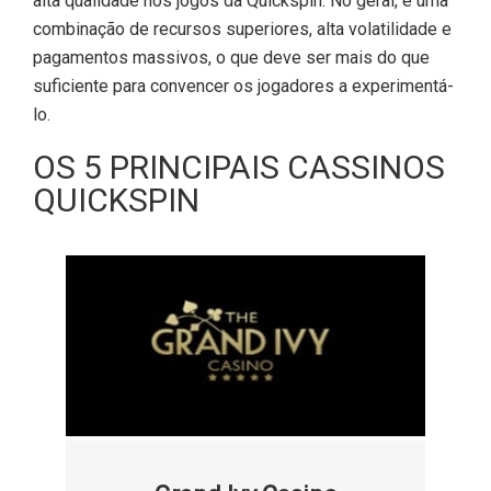
alta qualidade nos jogos da Quickspin. No geral, é uma
combinação de recursos superiores, alta volatilidade e
pagamentos massivos, o que deve ser mais do que
suficiente para convencer os jogadores a experimentá-
lo.
OS 5 PRINCIPAIS CASSINOS
QUICKSPIN