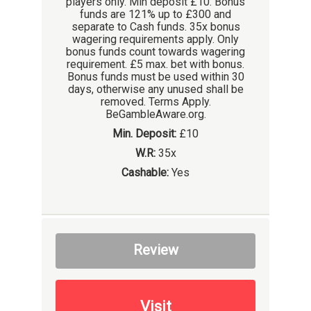
players only. Min deposit £10. Bonus
funds are 121% up to £300 and
separate to Cash funds. 35x bonus
wagering requirements apply. Only
bonus funds count towards wagering
requirement. £5 max. bet with bonus.
Bonus funds must be used within 30
days, otherwise any unused shall be
removed. Terms Apply.
BeGambleAware.org.
Min. Deposit:
£10
W.R:
35x
Cashable:
Yes
Review
Visit