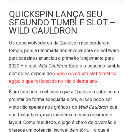
QUICKSPIN LANÇA SEU
SEGUNDO TUMBLE SLOT –
WILD CAULDRON
Os desenvolvedores da Quickspin não perderam
tempo, pois a renomada desenvolvedora de software
para cassinos anunciou o primeiro lançamento para
2020 – o slot
Wild Cauldron
. Este é o segundo tumble
slot deles depois do
Golden Glyph
, um slot temático
egípcio que foi lançado no início deste ano
.
É um fato bem conhecido que a Quickspin sabe como
projetar de forma adequada slots, e isso pode ser
visto não apenas nos gráficos do
Wild Cauldron
, que
são fantásticos, mas também em seus recursos e
layout. Como resultado, o jogo é cheio de diversão e
oferece um potencial incrível de vitória – o que é