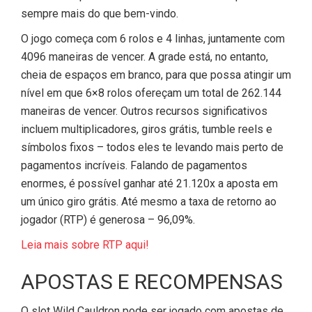
sempre mais do que bem-vindo.
O jogo começa com 6 rolos e 4 linhas, juntamente com
4096 maneiras de vencer. A grade está, no entanto,
cheia de espaços em branco, para que possa atingir um
nível em que 6×8 rolos ofereçam um total de 262.144
maneiras de vencer. Outros recursos significativos
incluem multiplicadores, giros grátis, tumble reels e
símbolos fixos – todos eles te levando mais perto de
pagamentos incríveis. Falando de pagamentos
enormes, é possível ganhar até 21.120x a aposta em
um único giro grátis. Até mesmo a taxa de retorno ao
jogador (RTP) é generosa – 96,09%.
Leia mais sobre RTP aqui!
APOSTAS E RECOMPENSAS
O slot Wild Cauldron pode ser jogado com apostas de