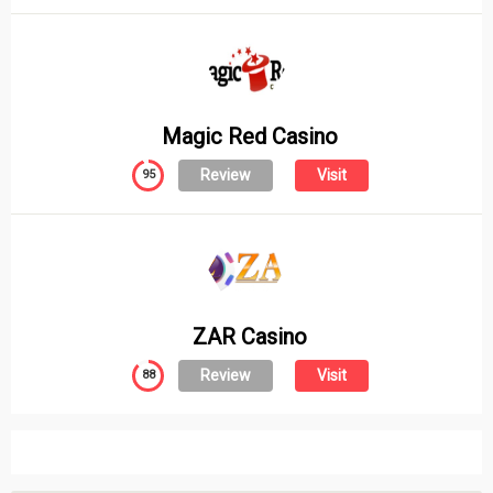
Magic Red Casino
Review
Visit
95
ZAR Casino
Review
Visit
88