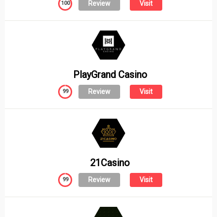
Review
Visit
100
PlayGrand Casino
Review
Visit
99
21Casino
Review
Visit
99