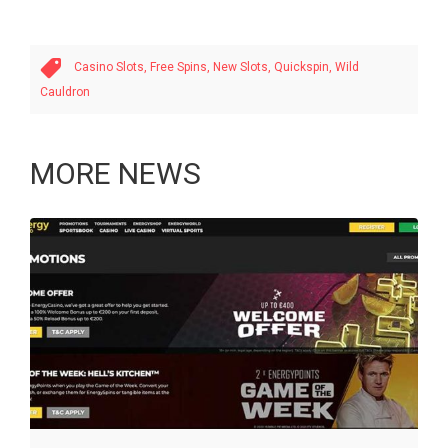
Casino Slots,
Free Spins,
New Slots,
Quickspin,
Wild
Cauldron
MORE NEWS