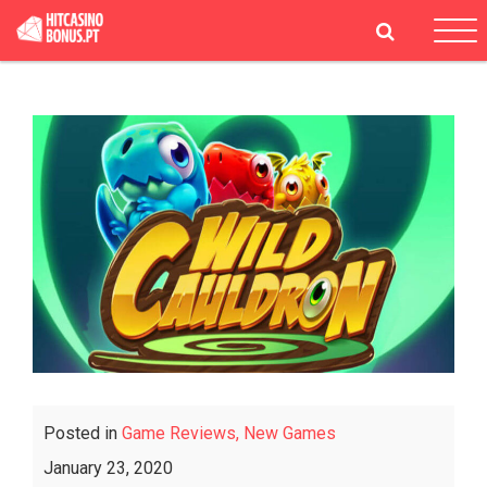
Tog
navi
Posted in
Game Reviews,
New Games
January 23, 2020