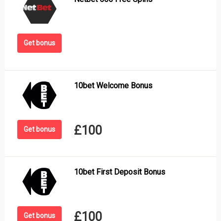
Get bonus
10bet Welcome Bonus
£100
Get bonus
10bet First Deposit Bonus
£100
Get bonus