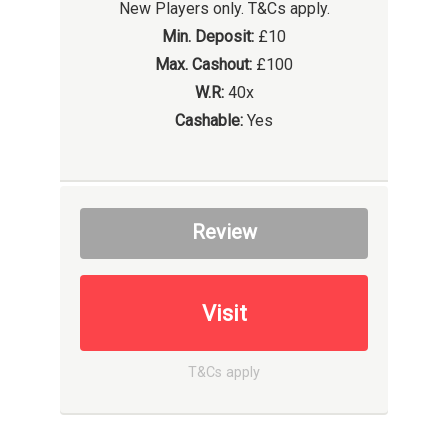
New Players only. T&Cs apply.
Min. Deposit:
£10
Max. Cashout:
£100
W.R:
40x
Cashable:
Yes
Review
Visit
T&Cs apply