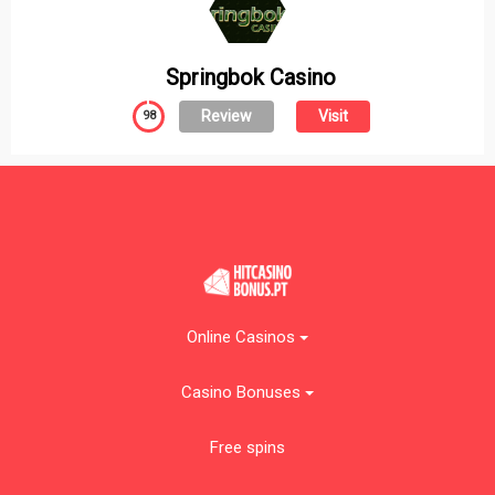
Springbok Casino
Review
Visit
98
Online Casinos
Casino Bonuses
Free spins