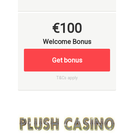
€100
Welcome Bonus
Get bonus
T&Cs apply