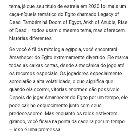
tema, já que seu título de estreia em 2020 foi mais um
caça-níqueis temático do Egito chamado Legacy of
Dead. Também há Doom of Egypt, Ankh of Anubis, Rise
of Dead – todos usam o mesmo tema, mas oferecem
histórias diferentes.
Se você é fã da mitologia egípcia, você encontrará
Amanhecer do Egito extremamente divertido. Ele marca
todas as caixas certas, desde a mecânica do jogo até
os recursos especiais. Os jogadores especialmente
apreciarão a alta volatilidade, o que significa que
quando ela ocorrer, vitórias enormes são possíveis.
Depois de jogar Amanhecer do Egito por um tempo, ele
pode cair no esquecimento junto com seus
predecessores. Mas enquanto os rolos estiverem
girando, você ficará na ponta da cadeira por um tempo
– isso é uma promessa.