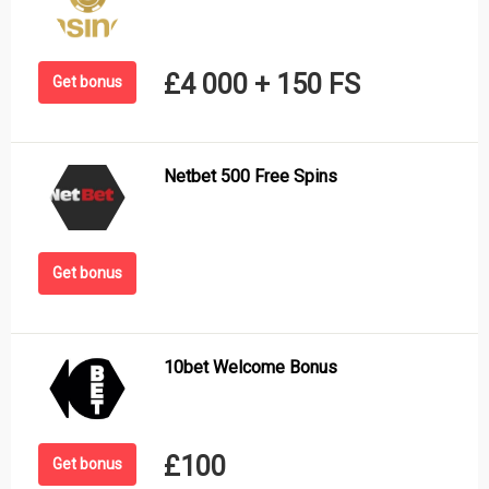
£4 000 + 150 FS
Get bonus
Netbet 500 Free Spins
Get bonus
10bet Welcome Bonus
£100
Get bonus