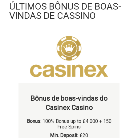
ÚLTIMOS BÔNUS DE BOAS-
VINDAS DE CASSINO
Bônus de boas-vindas do
Casinex Casino
Bonus:
100% Bonus up to £4 000 + 150
Free Spins
Min. Deposit:
£20