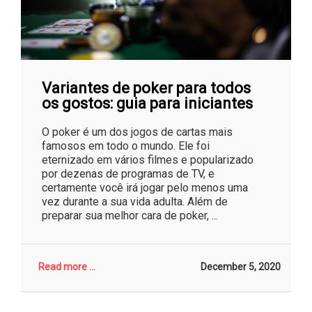
Variantes de poker para todos
os gostos: guia para iniciantes
O poker é um dos jogos de cartas mais
famosos em todo o mundo. Ele foi
eternizado em vários filmes e popularizado
por dezenas de programas de TV, e
certamente você irá jogar pelo menos uma
vez durante a sua vida adulta. Além de
preparar sua melhor cara de poker, ...
Read more ...
December 5, 2020