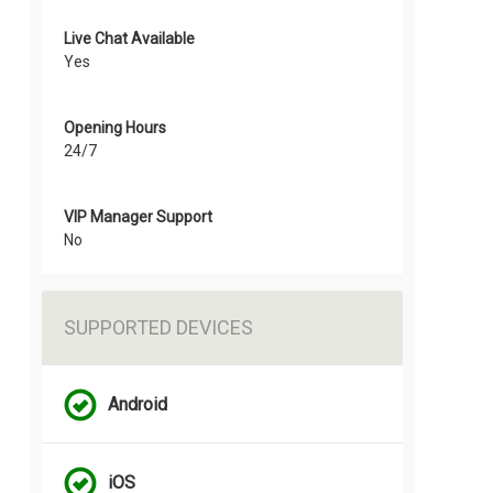
Live Chat Available
Yes
Opening Hours
24/7
VIP Manager Support
No
SUPPORTED DEVICES
Android
iOS