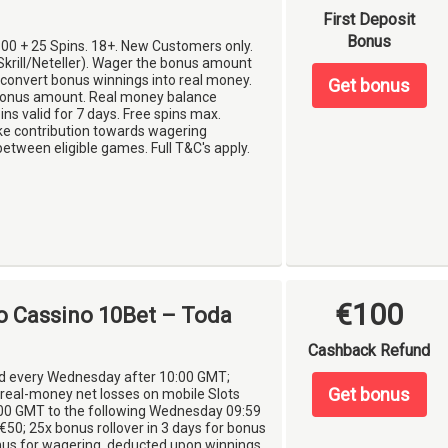
First Deposit
Bonus
00 + 25 Spins. 18+. New Customers only.
Skrill/Neteller). Wager the bonus amount
 convert bonus winnings into real money.
Get bonus
bonus amount. Real money balance
ins valid for 7 days. Free spins max.
ke contribution towards wagering
etween eligible games. Full T&C's apply.
€100
 Cassino 10Bet – Toda
Cashback Refund
d every Wednesday after 10:00 GMT;
Get bonus
real-money net losses on mobile Slots
0 GMT to the following Wednesday 09:59
 €50; 25x bonus rollover in 3 days for bonus
nus for wagering, deducted upon winnings