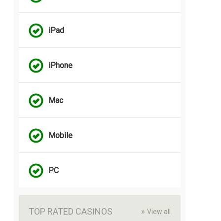
iPad
iPhone
Mac
Mobile
PC
TOP RATED CASINOS
»
View all