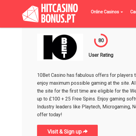
Online Casinos
Ca
80
User Rating
10Bet Casino has fabulous offers for players 
enjoy maximum possible gaming at the site. Al
the site for the first time are eligible for the
up to £100 + 25 Free Spins. Enjoy gaming softw
Industry leaders like Playtech, Microgaming, Ne
offer today!
Visit & Sign up